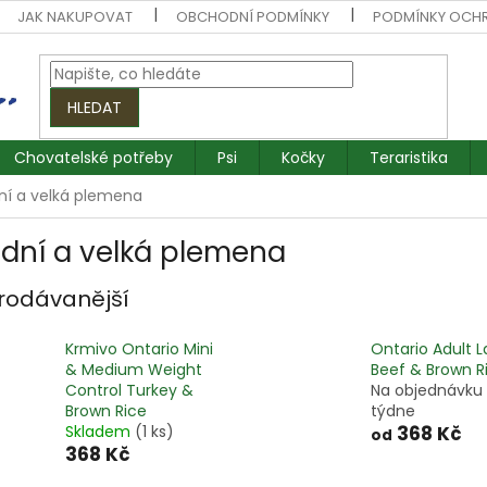
JAK NAKUPOVAT
OBCHODNÍ PODMÍNKY
PODMÍNKY OCH
HLEDAT
Chovatelské potřeby
Psi
Kočky
Teraristika
ní a velká plemena
ední a velká plemena
rodávanější
Krmivo Ontario Mini
Ontario Adult L
& Medium Weight
Beef & Brown R
Control Turkey &
Na objednávku
Brown Rice
týdne
Skladem
(1 ks)
368 Kč
od
368 Kč