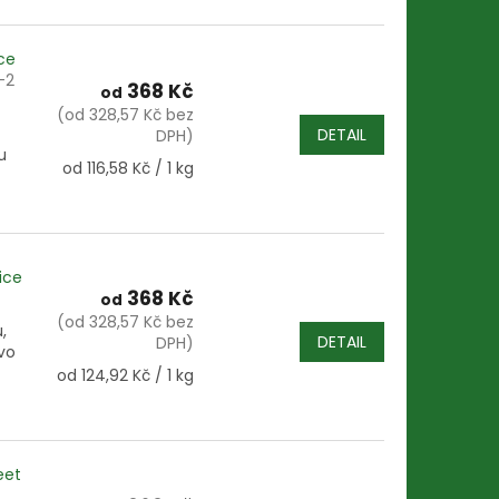
ce
-2
368 Kč
od
(od 328,57 Kč bez
DETAIL
DPH)
u
Měrná
od 116,58 Kč / 1 kg
cena:
ice
368 Kč
od
(od 328,57 Kč bez
,
DETAIL
DPH)
vo
Měrná
od 124,92 Kč / 1 kg
cena:
eet