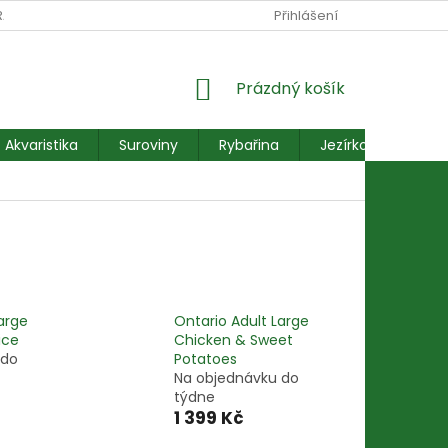
RANY OSOBNÍCH ÚDAJŮ
REKLAMACE FORMULÁŘ
Přihlášení
NÁKUPNÍ
Prázdný košík
KOŠÍK
Akvaristika
Suroviny
Rybařina
Jezírkové ryby
arge
Ontario Adult Large
ice
Chicken & Sweet
 do
Potatoes
Na objednávku do
týdne
1 399 Kč