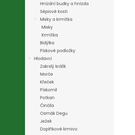
Hnízdní budky a hnízda
Sépiové kosti
Misky a krmítka
Misky
Krmítka
Bidýlka
Pískové podložky
Hlodavci
Zakrslý králík
Morče
Křeček
Pískomil
Potkan
Činčila
Osmák Degu
Ježek
Doplňkové krmivo