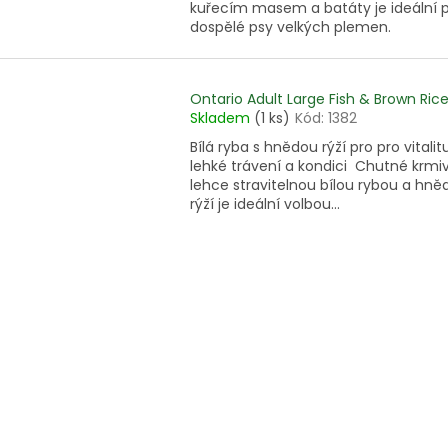
kuřecím masem a batáty je ideální 
dospělé psy velkých plemen.
Ontario Adult Large Fish & Brown Ric
Skladem
(1 ks)
Kód:
1382
Bílá ryba s hnědou rýží pro pro vitalitu
lehké trávení a kondici Chutné krmi
lehce stravitelnou bílou rybou a hně
rýží je ideální volbou...
O
v
l
á
d
a
c
í
p
r