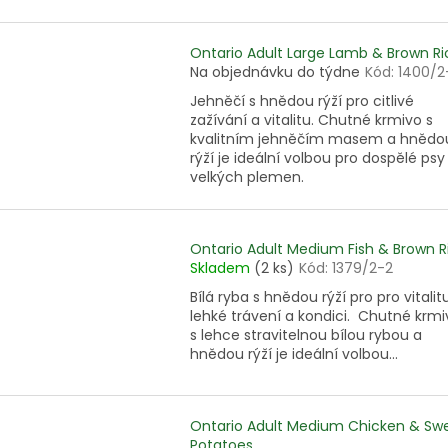
Ontario Adult Large Lamb & Brown Ri
Na objednávku do týdne
Kód:
1400/2
Jehněčí s hnědou rýží pro citlivé
zažívání a vitalitu. Chutné krmivo s
kvalitním jehněčím masem a hnědo
rýží je ideální volbou pro dospělé psy
velkých plemen.
Ontario Adult Medium Fish & Brown R
Skladem
(2 ks)
Kód:
1379/2-2
Bílá ryba s hnědou rýží pro pro vitalitu
lehké trávení a kondici. Chutné krmi
s lehce stravitelnou bílou rybou a
hnědou rýží je ideální volbou...
Ontario Adult Medium Chicken & Sw
Potatoes