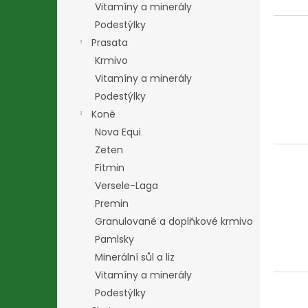
Vitamíny a minerály
Podestýlky
Prasata
Krmivo
Vitamíny a minerály
Podestýlky
Koně
Nova Equi
Zeten
Fitmin
Versele-Laga
Premin
Granulované a doplňkové krmivo
Pamlsky
Minerální sůl a liz
Vitamíny a minerály
Podestýlky