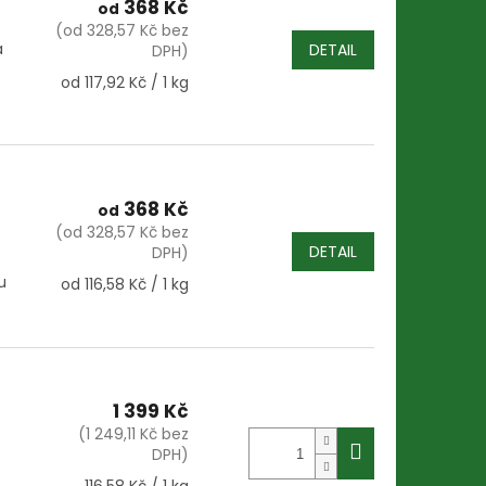
368 Kč
od
(od 328,57 Kč bez
a
DETAIL
DPH)
Měrná
od 117,92 Kč / 1 kg
cena:
368 Kč
od
(od 328,57 Kč bez
DETAIL
DPH)
u
Měrná
od 116,58 Kč / 1 kg
cena:
1 399 Kč
(1 249,11 Kč bez
DPH)
Měrná