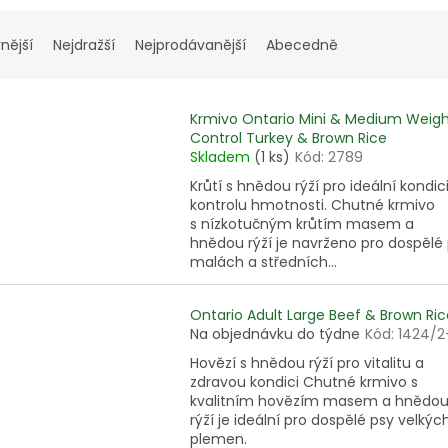
nější
Nejdražší
Nejprodávanější
Abecedně
Krmivo Ontario Mini & Medium Weig
Control Turkey & Brown Rice
Skladem
(1 ks)
Kód:
2789
Krůtí s hnědou rýží pro ideální kondic
kontrolu hmotnosti. Chutné krmivo
s nízkotučným krůtím masem a
hnědou rýží je navrženo pro dospělé
malách a středních...
Ontario Adult Large Beef & Brown Ric
Na objednávku do týdne
Kód:
1424/2
Hovězí s hnědou rýží pro vitalitu a
zdravou kondici Chutné krmivo s
kvalitním hovězím masem a hnědo
rýží je ideální pro dospělé psy velkýc
plemen.