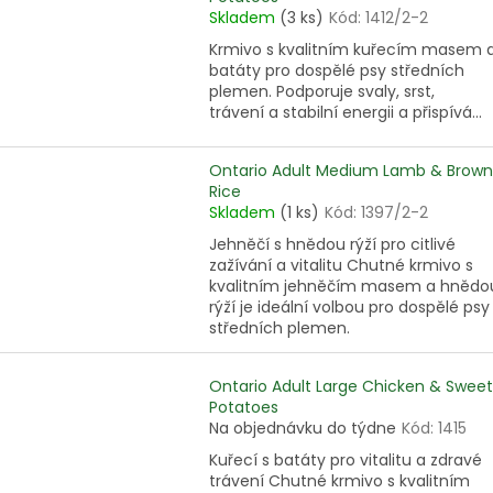
Skladem
(3 ks)
Kód:
1412/2-2
Krmivo s kvalitním kuřecím masem 
batáty pro dospělé psy středních
plemen. Podporuje svaly, srst,
trávení a stabilní energii a přispívá...
Ontario Adult Medium Lamb & Brown
Rice
Skladem
(1 ks)
Kód:
1397/2-2
Jehněčí s hnědou rýží pro citlivé
zažívání a vitalitu Chutné krmivo s
kvalitním jehněčím masem a hnědo
rýží je ideální volbou pro dospělé psy
středních plemen.
Ontario Adult Large Chicken & Sweet
Potatoes
Na objednávku do týdne
Kód:
1415
Kuřecí s batáty pro vitalitu a zdravé
trávení Chutné krmivo s kvalitním