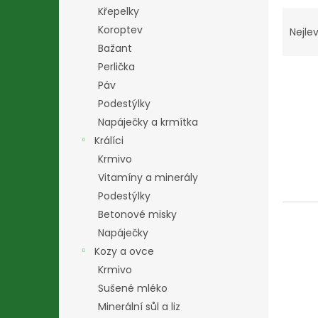
n
Křepelky
Ř
e
a
Koroptev
l
Nejlev
z
Bažant
e
Perlička
V
n
Páv
ý
í
Podestýlky
p
p
i
r
Napáječky a krmítka
s
o
Králíci
p
d
Krmivo
r
u
Vitamíny a minerály
o
k
Podestýlky
d
t
Betonové misky
u
ů
k
Napáječky
t
Kozy a ovce
ů
Krmivo
Sušené mléko
Minerální sůl a liz