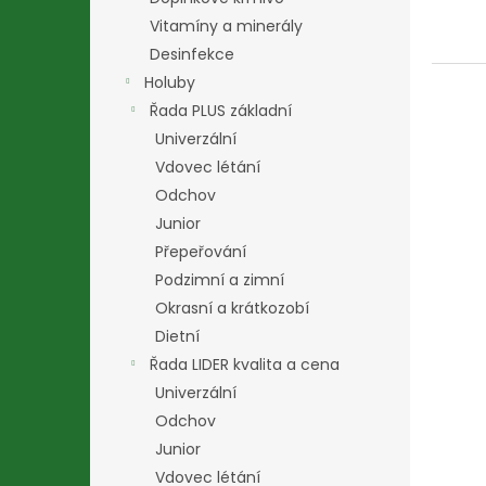
Vitamíny a minerály
Desinfekce
Holuby
Řada PLUS základní
Univerzální
Vdovec létání
Odchov
Junior
Přepeřování
Podzimní a zimní
Okrasní a krátkozobí
Dietní
Řada LIDER kvalita a cena
Univerzální
Odchov
Junior
Vdovec létání