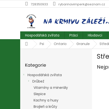
Přejít
728350933
rybarinavimperk@seznam.cz
na
obsah
Hospodářská zvířata
Ptáci
Hlodavci
Domů
Psi
Ontario
Granule
Střed
P
Stř
o
Přeskočit
s
Kategorie
kategorie
Nejp
t
r
Hospodářská zvířata
a
Drůbež
n
Vitamíny a minerály
n
í
Slepice
p
Kachny a husy
a
Brojleři a krůty