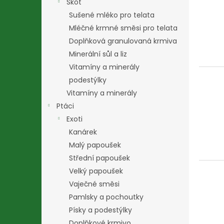
Skot
Sušené mléko pro telata
Mléčné krmné směsi pro telata
Doplňková granulovaná krmiva
Minerální sůl a liz
Vitamíny a minerály
podestýlky
Vitamíny a minerály
Ptáci
Exoti
Kanárek
Malý papoušek
Střední papoušek
Velký papoušek
Vaječné směsi
Pamlsky a pochoutky
Písky a podestýlky
Doplňkové krmivo