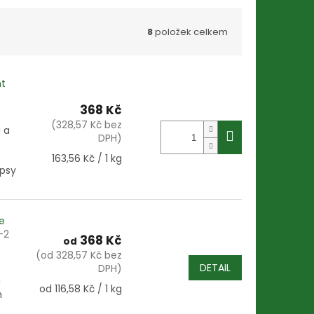
8
položek celkem
ht
368 Kč
(328,57 Kč bez
i a
DPH)
Měrná
163,56 Kč / 1 kg
 psy
cena:
e
-2
368 Kč
od
(od 328,57 Kč bez
DETAIL
DPH)
u
Měrná
od 116,58 Kč / 1 kg
h
cena: