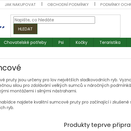
JAK NAKUPOVAT
OBCHODNÍ PODMÍNKY
PODMÍNKY OCH
HLEDAT
Chovatelské potřeby
Psi
Kočky
Teraristika
mcové
é pruty jsou určeny pro lov největších sladkovodních ryb. Vyzn
ečnou silou pro zdolávání velkých sumců v náročných podmínkách
žkými montážemi i silnými nástrahami.
nabídce najdete kvalitní sumcové pruty pro začínající i zkušené 
ích ryb.
Produkty teprve připr