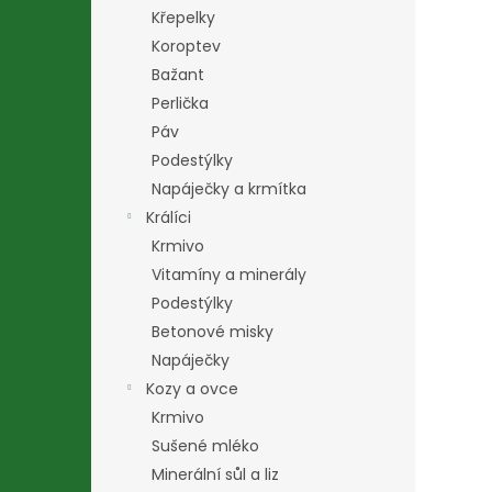
n
Křepelky
e
Koroptev
l
Bažant
Perlička
Páv
Podestýlky
Napáječky a krmítka
Králíci
Krmivo
Vitamíny a minerály
Podestýlky
Betonové misky
Napáječky
Kozy a ovce
Krmivo
Sušené mléko
Minerální sůl a liz