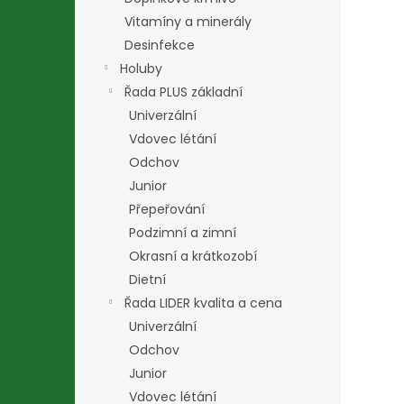
Vitamíny a minerály
Desinfekce
Holuby
Řada PLUS základní
Univerzální
Vdovec létání
Odchov
Junior
Přepeřování
Podzimní a zimní
Okrasní a krátkozobí
Dietní
Řada LIDER kvalita a cena
Univerzální
Odchov
Junior
Vdovec létání