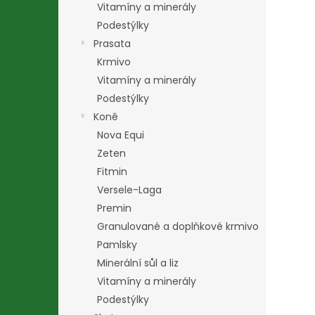
Vitamíny a minerály
Podestýlky
Prasata
Krmivo
Vitamíny a minerály
Podestýlky
Koně
Nova Equi
Zeten
Fitmin
Versele-Laga
Premin
Granulované a doplňkové krmivo
Pamlsky
Minerální sůl a liz
Vitamíny a minerály
Podestýlky