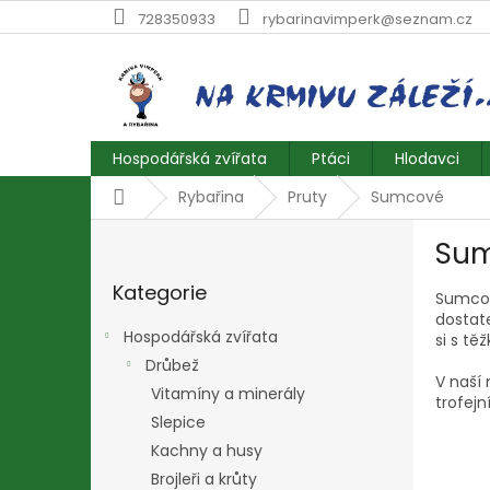
Přejít
728350933
rybarinavimperk@seznam.cz
na
obsah
Hospodářská zvířata
Ptáci
Hlodavci
Domů
Rybařina
Pruty
Sumcové
P
Su
o
Přeskočit
s
Kategorie
kategorie
Sumcov
t
dostat
r
Hospodářská zvířata
si s tě
a
Drůbež
n
V naší 
Vitamíny a minerály
n
trofejn
í
Slepice
p
Kachny a husy
a
Brojleři a krůty