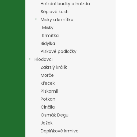
Hnízdní budky a hnízda
Sépiové kosti
Misky a krmítka
Misky
Krmítka
Bidýlka
Pískové podložky
Hlodavci
Zakrslý králík
Morče
Křeček
Pískomil
Potkan
Činčila
Osmák Degu
Ježek
Doplňkové krmivo