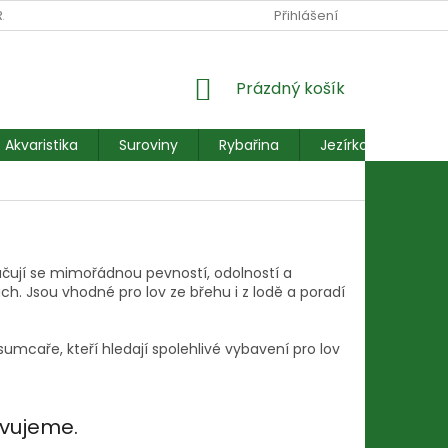
RANY OSOBNÍCH ÚDAJŮ
REKLAMACE FORMULÁŘ
Přihlášení
NÁKUPNÍ
Prázdný košík
KOŠÍK
Akvaristika
Suroviny
Rybařina
Jezírkové ryby
ačují se mimořádnou pevností, odolností a
. Jsou vhodné pro lov ze břehu i z lodě a poradí
sumcaře, kteří hledají spolehlivé vybavení pro lov
avujeme.