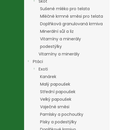
Skot
Sušené mléko pro telata
Mléčné krmné směsi pro telata
Doplňková granulovaná krmiva
Minerální sůl a liz
Vitamíny a minerály
podestýlky
Vitamíny a minerály
Ptáci
Exoti
Kanárek
Malý papoušek
Střední papoušek
Velký papoušek
Vaječné směsi
Pamlsky a pochoutky
Písky a podestýlky
Doplňkové krmivo