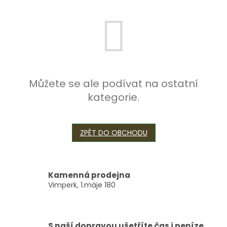
Můžete se ale podívat na ostatní
kategorie.
ZPĚT DO OBCHODU
Kamenná prodejna
Vimperk, 1.máje 180
S naší dopravou ušetříte čas i peníze ...