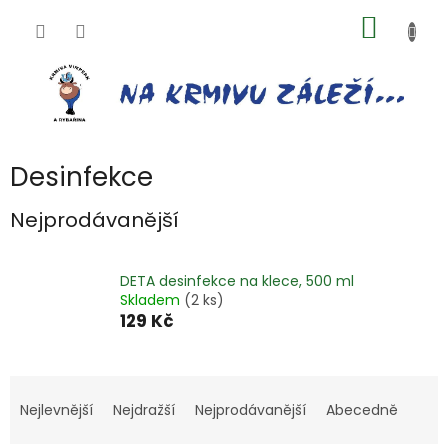
Přejít
NÁKUP
na
obsah
KOŠÍK
Desinfekce
Nejprodávanější
DETA desinfekce na klece, 500 ml
Skladem
(2 ks)
129 Kč
Ř
a
Nejlevnější
Nejdražší
Nejprodávanější
Abecedně
z