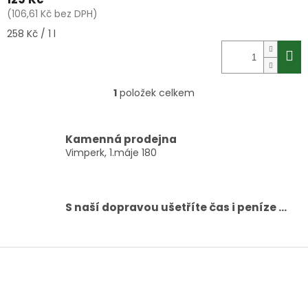
(106,61 Kč bez DPH)
Měrná
258 Kč / 1 l
cena:
1
položek celkem
O
v
l
á
Kamenná prodejna
d
Vimperk, 1.máje 180
a
c
í
p
S naší dopravou ušetříte čas i peníze ...
r
v
k
Z
y
á
v
ý
p
p
a
i