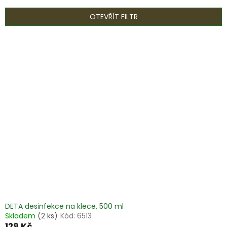
e
n
OTEVŘÍT FILTR
í
p
V
r
ý
o
p
d
i
u
s
k
p
t
r
ů
o
d
u
k
t
ů
DETA desinfekce na klece, 500 ml
Skladem
(2 ks)
Kód:
6513
129 Kč