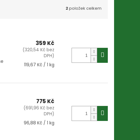
2
položek celkem
359 Kč
(320,54 Kč bez
DPH)
se
Měrná
119,67 Kč / 1 kg
cena:
775 Kč
(691,96 Kč bez
DPH)
Měrná
96,88 Kč / 1 kg
cena: