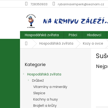
Přejít
728350933
rybarinavimperk@seznam.cz
na
obsah
Hospodářská zvířata
Ptáci
Hlodavci
Domů
Hospodářská zvířata
Kozy a ovce
P
Suš
o
Přeskočit
s
Kategorie
kategorie
Nejp
t
r
Hospodářská zvířata
a
Drůbež
n
Vitamíny a minerály
n
í
Slepice
p
Kachny a husy
a
Brojleři a krůty