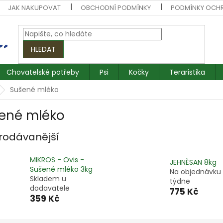
JAK NAKUPOVAT
OBCHODNÍ PODMÍNKY
PODMÍNKY OCH
HLEDAT
Chovatelské potřeby
Psi
Kočky
Teraristika
Sušené mléko
ené mléko
rodávanější
MIKROS - Ovis -
JEHNĚSAN 8kg
Sušené mléko 3kg
Na objednávku
Skladem u
týdne
dodavatele
775 Kč
359 Kč