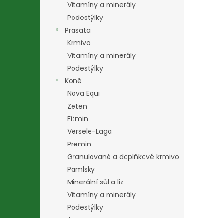
Vitamíny a minerály
Podestýlky
Prasata
Krmivo
Vitamíny a minerály
Podestýlky
Koně
Nova Equi
Zeten
Fitmin
Versele-Laga
Premin
Granulované a doplňkové krmivo
Pamlsky
Minerální sůl a liz
Vitamíny a minerály
Podestýlky