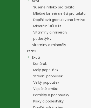
Skot
Sušené mléko pro telata
Mléčné krmné směsi pro telata
Doplňková granulovaná krmiva
Minerální sůl a liz
Vitamíny a minerály
podestýlky
Vitamíny a minerály
Ptáci
Exoti
Kanárek
Malý papoušek
Střední papoušek
Velký papoušek
Vaječné směsi
Pamlsky a pochoutky
Písky a podestýlky
Doplňkové krmivo