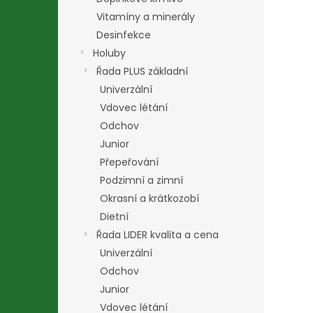
Vitamíny a minerály
Desinfekce
Holuby
Řada PLUS základní
Univerzální
Vdovec létání
Odchov
Junior
Přepeřování
Podzimní a zimní
Okrasní a krátkozobí
Dietní
Řada LIDER kvalita a cena
Univerzální
Odchov
Junior
Vdovec létání