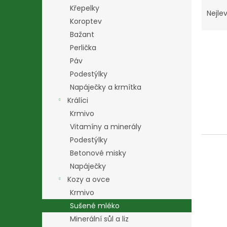
Ř
n
Křepelky
a
e
Nejlev
Koroptev
z
l
e
Bažant
V
n
Perlička
ý
í
Páv
p
p
Podestýlky
i
r
Napáječky a krmítka
s
o
p
d
Králíci
r
u
Krmivo
o
k
Vitamíny a minerály
d
t
Podestýlky
u
ů
Betonové misky
k
t
Napáječky
ů
Kozy a ovce
Krmivo
Sušené mléko
Minerální sůl a liz