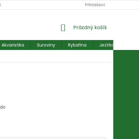
RANY OSOBNÍCH ÚDAJŮ
REKLAMACE FORMULÁŘ
Přihlášení
NÁKUPNÍ
Prázdný košík
KOŠÍK
Akvaristika
Suroviny
Rybařina
Jezírkové ryby
 do