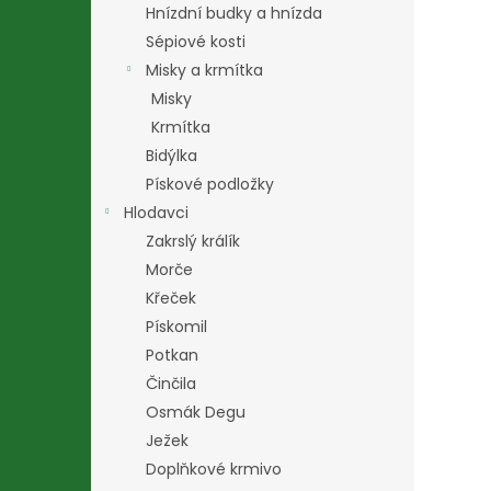
Hnízdní budky a hnízda
Sépiové kosti
Misky a krmítka
Misky
Krmítka
Bidýlka
Pískové podložky
Hlodavci
Zakrslý králík
Morče
Křeček
Pískomil
Potkan
Činčila
Osmák Degu
Ježek
Doplňkové krmivo