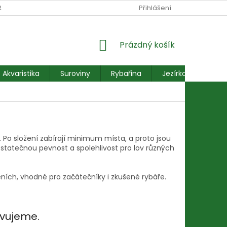
RANY OSOBNÍCH ÚDAJŮ
REKLAMACE FORMULÁŘ
Přihlášení
NÁKUPNÍ
Prázdný košík
KOŠÍK
Akvaristika
Suroviny
Rybařina
Jezírkové ryby
. Po složení zabírají minimum místa, a proto jsou
dostatečnou pevnost a spolehlivost pro lov různých
ních, vhodné pro začátečníky i zkušené rybáře.
avujeme.