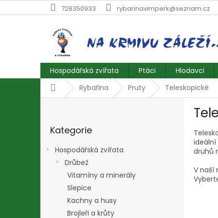
Přejít
728350933
rybarinavimperk@seznam.cz
na
obsah
Hospodářská zvířata
Ptáci
Hlodavci
Domů
Rybařina
Pruty
Teleskopické
P
Tel
o
Přeskočit
s
Kategorie
kategorie
Telesko
t
ideální
r
Hospodářská zvířata
druhů r
a
Drůbež
n
V naší
Vitamíny a minerály
n
Vyberte
í
Slepice
p
Kachny a husy
a
Brojleři a krůty