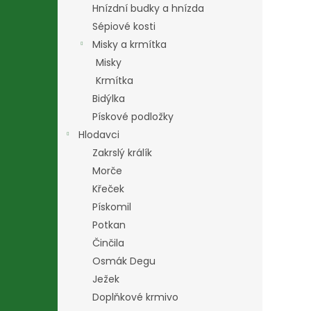
Hnízdní budky a hnízda
Sépiové kosti
Misky a krmítka
Misky
Krmítka
Bidýlka
Pískové podložky
Hlodavci
Zakrslý králík
Morče
Křeček
Pískomil
Potkan
Činčila
Osmák Degu
Ježek
Doplňkové krmivo