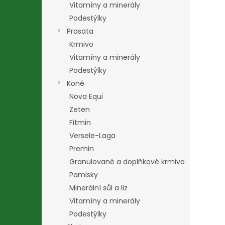
Vitamíny a minerály
Podestýlky
Prasata
Krmivo
Vitamíny a minerály
Podestýlky
Koně
Nova Equi
Zeten
Fitmin
Versele-Laga
Premin
Granulované a doplňkové krmivo
Pamlsky
Minerální sůl a liz
Vitamíny a minerály
Podestýlky