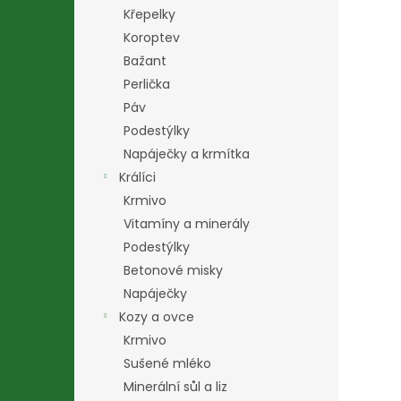
n
Křepelky
e
Koroptev
l
Bažant
Perlička
Páv
Podestýlky
Napáječky a krmítka
Králíci
Krmivo
Vitamíny a minerály
Podestýlky
Betonové misky
Napáječky
Kozy a ovce
Krmivo
Sušené mléko
Minerální sůl a liz