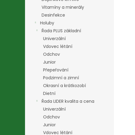
Vitamíny a minerály
Desinfekce
Holuby
Řada PLUS základní
Univerzální
Vdovec létání
Odchov
Junior
Přepeřování
Podzimní a zimní
Okrasní a krátkozobí
Dietní
Řada LIDER kvalita a cena
Univerzální
Odchov
Junior
Vdovec létání