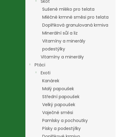
Skot
Sušené mléko pro telata
Mléčné krmné směsi pro telata
Doplňková granulovaná krmiva
Minerální sůl a liz
Vitamíny a minerály
podestýlky
Vitamíny a minerály
Ptáci
Exoti
Kanárek
Malý papoušek
Střední papoušek
Velký papoušek
Vaječné směsi
Pamlsky a pochoutky
Písky a podestýlky
Doplňkové krmivo