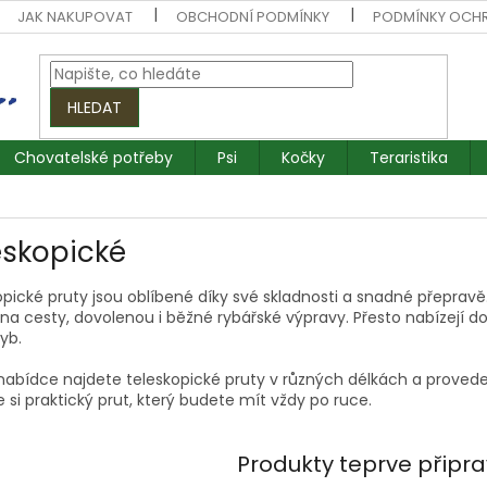
JAK NAKUPOVAT
OBCHODNÍ PODMÍNKY
PODMÍNKY OCH
HLEDAT
Chovatelské potřeby
Psi
Kočky
Teraristika
eskopické
pické pruty jsou oblíbené díky své skladnosti a snadné přepravě
 na cesty, dovolenou i běžné rybářské výpravy. Přesto nabízejí 
yb.
 nabídce najdete teleskopické pruty v různých délkách a provede
 si praktický prut, který budete mít vždy po ruce.
Produkty teprve připr