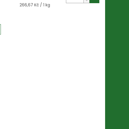
Měrná
266,67 Kč / 1 kg
cena: