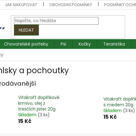
JAK NAKUPOVAT
OBCHODNÍ PODMÍNKY
PODMÍNKY OCH
HLEDAT
Chovatelské potřeby
Psi
Kočky
Teraristika
ky
lsky a pochoutky
rodávanější
Vitakraft doplňkové
Vitakraft dopl
krmivo, olej z
s medem 20g
tresčích jater 20g
Skladem
(3 ks)
Skladem
(3 ks)
15 Kč
15 Kč