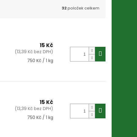
32
položek celkem
15 Kč
(13,39 Kč bez DPH)
Měrná
750 Kč / 1 kg
cena:
15 Kč
(13,39 Kč bez DPH)
Měrná
750 Kč / 1 kg
cena: