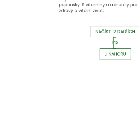
papoušky. S vitamíny a minerály pro
zdravý a vitální život.
NAČÍST 12 DALŠÍCH
S
1
3
t
O
r
v
NAHORU
á
l
n
á
k
d
o
a
v
c
á
í
n
p
í
r
v
k
y
v
ý
p