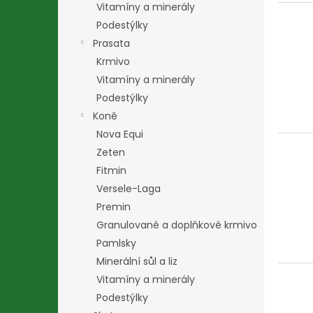
Vitamíny a minerály
Podestýlky
Prasata
Krmivo
Vitamíny a minerály
Podestýlky
Koně
Nova Equi
Zeten
Fitmin
Versele-Laga
Premin
Granulované a doplňkové krmivo
Pamlsky
Minerální sůl a liz
Vitamíny a minerály
Podestýlky