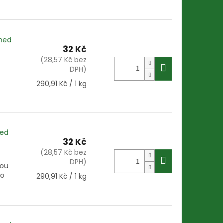
+med
32 Kč
(28,57 Kč bez
DPH)
Měrná
290,91 Kč / 1 kg
cena:
med
32 Kč
(28,57 Kč bez
DPH)
nou
ro
Měrná
290,91 Kč / 1 kg
cena: