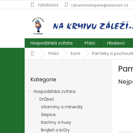
Přejít
728350933
rybarinavimperk@seznam.cz
na
obsah
Hospodářská zvířata
Ptáci
Hlodavci
Domů
Ptáci
Exoti
Pamlsky a pochout
P
Pam
o
Přeskočit
s
Kategorie
kategorie
Nejp
t
r
Hospodářská zvířata
a
Drůbež
n
Vitamíny a minerály
n
í
Slepice
p
Kachny a husy
a
Brojleři a krůty