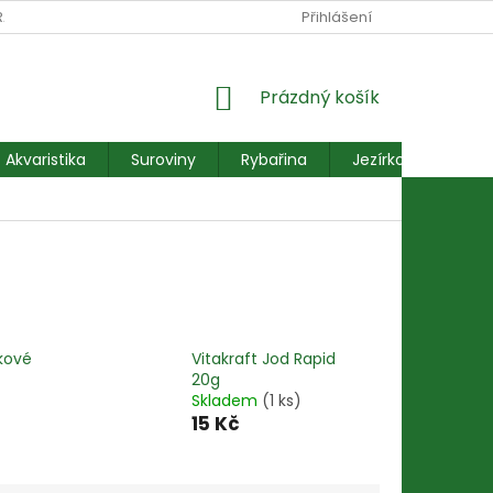
RANY OSOBNÍCH ÚDAJŮ
REKLAMACE FORMULÁŘ
Přihlášení
NÁKUPNÍ
Prázdný košík
KOŠÍK
Akvaristika
Suroviny
Rybařina
Jezírkové ryby
ňkové
Vitakraft Jod Rapid
20g
Skladem
(1 ks)
15 Kč