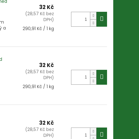
+med
32 Kč
(28,57 Kč bez
DPH)
em
ý a
Měrná
290,91 Kč / 1 kg
cena:
d
32 Kč
(28,57 Kč bez
DPH)
Měrná
290,91 Kč / 1 kg
cena:
32 Kč
(28,57 Kč bez
DPH)