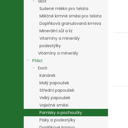
Skot
Sušené mléko pro telata
Mléčné krmné směsi pro telata
Doplňková granulovaná krmiva
Minerální sůl a liz
Vitamíny a minerály
podestýlky
Vitamíny a minerály
Ptáci
Exoti
Kanárek
Malý papoušek
Střední papoušek
Velký papoušek
Vaječné směsi
Pamlsky a pochoutky
Písky a podestýlky
Doplňkové krmivo