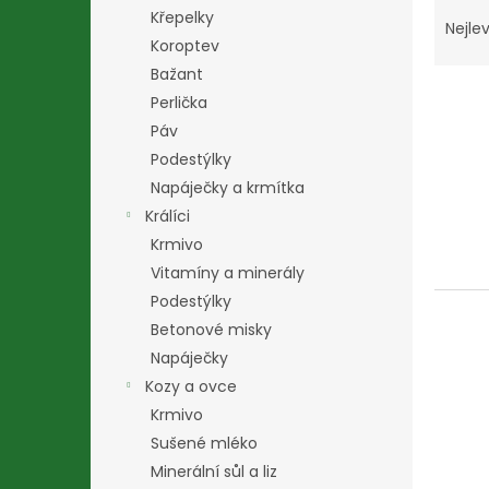
Ř
n
Křepelky
a
e
Nejlev
Koroptev
z
l
e
Bažant
V
n
Perlička
ý
í
Páv
p
p
Podestýlky
i
r
Napáječky a krmítka
s
o
p
d
Králíci
r
u
Krmivo
o
k
Vitamíny a minerály
d
t
Podestýlky
u
ů
Betonové misky
k
t
Napáječky
ů
Kozy a ovce
Krmivo
Sušené mléko
Minerální sůl a liz