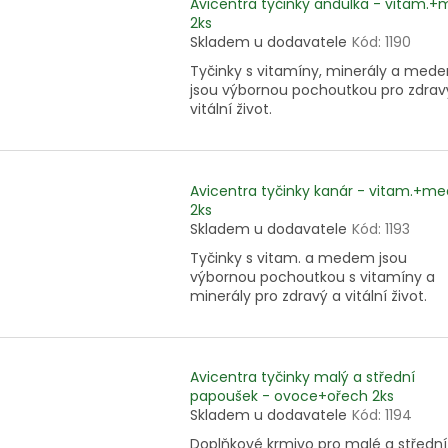
Avicentra tyčinky andulka - vitam.
2ks
Skladem u dodavatele
Kód:
1190
Tyčinky s vitamíny, minerály a med
jsou výbornou pochoutkou pro zdrav
vitální život.
Avicentra tyčinky kanár - vitam.+me
2ks
Skladem u dodavatele
Kód:
1193
Tyčinky s vitam. a medem jsou
výbornou pochoutkou s vitamíny a
minerály pro zdravý a vitální život.
Avicentra tyčinky malý a střední
papoušek - ovoce+ořech 2ks
Skladem u dodavatele
Kód:
1194
Doplňkové krmivo pro malé a střední