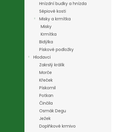
Hnízdní budky a hnízda
Sépiové kosti
Misky a krmítka
Misky
Krmítka
Bidýlka
Pískové podložky
Hlodavci
Zakrslý králík
Morče
Křeček
Pískomil
Potkan
Činčila
Osmák Degu
Ježek
Doplňkové krmivo