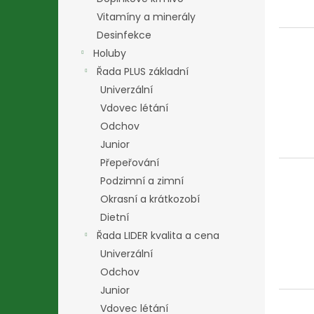
Vitamíny a minerály
Desinfekce
Holuby
Řada PLUS základní
Univerzální
Vdovec létání
Odchov
Junior
Přepeřování
Podzimní a zimní
Okrasní a krátkozobí
Dietní
Řada LIDER kvalita a cena
Univerzální
Odchov
Junior
Vdovec létání