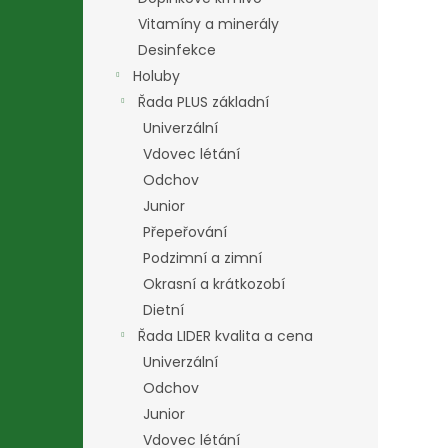
Vitamíny a minerály
Desinfekce
Holuby
Řada PLUS základní
Univerzální
Vdovec létání
Odchov
Junior
Přepeřování
Podzimní a zimní
Okrasní a krátkozobí
Dietní
Řada LIDER kvalita a cena
Univerzální
Odchov
Junior
Vdovec létání