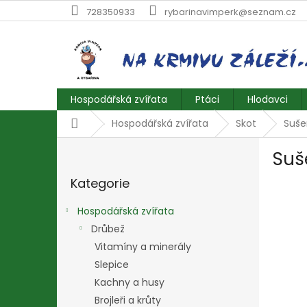
Přejít
728350933
rybarinavimperk@seznam.cz
na
obsah
Hospodářská zvířata
Ptáci
Hlodavci
Domů
Hospodářská zvířata
Skot
Suše
P
Suš
o
Přeskočit
s
Kategorie
kategorie
t
r
Hospodářská zvířata
a
Drůbež
n
Vitamíny a minerály
n
í
Slepice
p
Kachny a husy
a
Brojleři a krůty