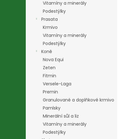
Vitamíny a minerály
Podestýlky
Prasata
Krmivo
Vitamíny a minerály
Podestýlky
Koně
Nova Equi
Zeten
Fitmin
Versele-Laga
Premin
Granulované a doplňkové krmivo
Pamlsky
Minerální sůl a liz
Vitamíny a minerály
Podestýlky