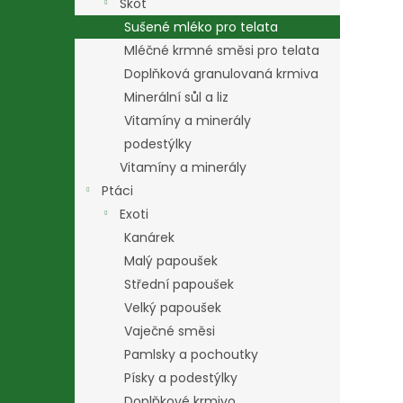
Skot
Sušené mléko pro telata
Mléčné krmné směsi pro telata
Doplňková granulovaná krmiva
Minerální sůl a liz
Vitamíny a minerály
podestýlky
Vitamíny a minerály
Ptáci
Exoti
Kanárek
Malý papoušek
Střední papoušek
Velký papoušek
Vaječné směsi
Pamlsky a pochoutky
Písky a podestýlky
Doplňkové krmivo