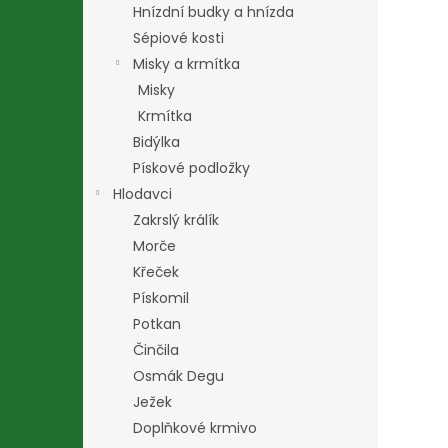
Hnízdní budky a hnízda
Sépiové kosti
Misky a krmítka
Misky
Krmítka
Bidýlka
Pískové podložky
Hlodavci
Zakrslý králík
Morče
Křeček
Pískomil
Potkan
Činčila
Osmák Degu
Ježek
Doplňkové krmivo