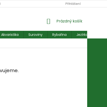
RANY OSOBNÍCH ÚDAJŮ
REKLAMACE FORMULÁŘ
Přihlášení
NÁKUPNÍ
Prázdný košík
KOŠÍK
Akvaristika
Suroviny
Rybařina
Jezírkové ryby
avujeme.