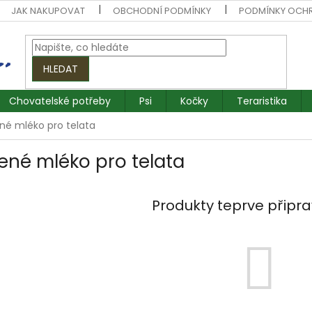
JAK NAKUPOVAT
OBCHODNÍ PODMÍNKY
PODMÍNKY OCH
HLEDAT
Chovatelské potřeby
Psi
Kočky
Teraristika
né mléko pro telata
ené mléko pro telata
Produkty teprve připr