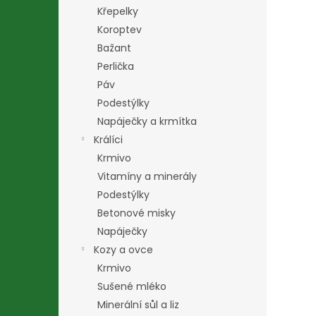
n
Křepelky
e
Koroptev
l
Bažant
Perlička
Páv
Podestýlky
Napáječky a krmítka
Králíci
Krmivo
Vitamíny a minerály
Podestýlky
Betonové misky
Napáječky
Kozy a ovce
Krmivo
Sušené mléko
Minerální sůl a liz