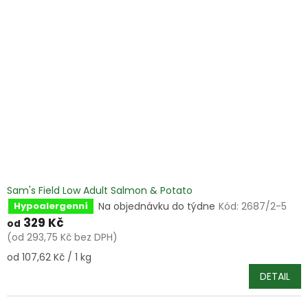
Sam's Field Low Adult Salmon & Potato
Na objednávku do týdne
Kód:
2687/2-5
Hypoalergenní
329 Kč
od
(od 293,75 Kč bez DPH)
Měrná
od 107,62 Kč / 1 kg
cena:
DETAIL