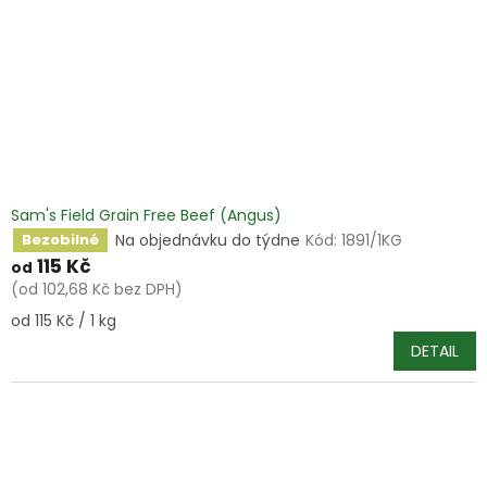
Sam's Field Grain Free Beef (Angus)
Na objednávku do týdne
Kód:
1891/1KG
Bezobilné
115 Kč
od
(od 102,68 Kč bez DPH)
Měrná
od 115 Kč / 1 kg
cena:
DETAIL