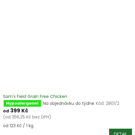
Sam's Field Grain Free Chicken
Na objednávku do týdne
Kód:
2801/2
Hypoalergenní
399 Kč
od
(od 356,25 Kč bez DPH)
Měrná
od 123 Kč / 1 kg
cena:
DETAIL