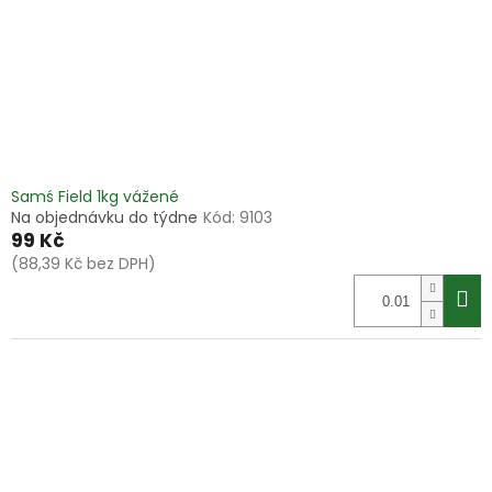
o
d
u
k
t
ů
Samś Field 1kg vážené
Na objednávku do týdne
Kód:
9103
99 Kč
(88,39 Kč bez DPH)