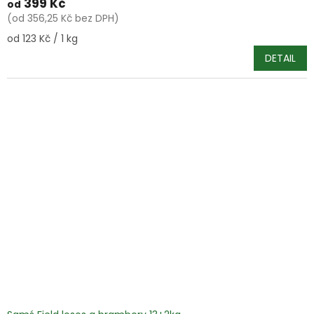
399 Kč
od
(od 356,25 Kč bez DPH)
Měrná
od 123 Kč / 1 kg
cena:
DETAIL