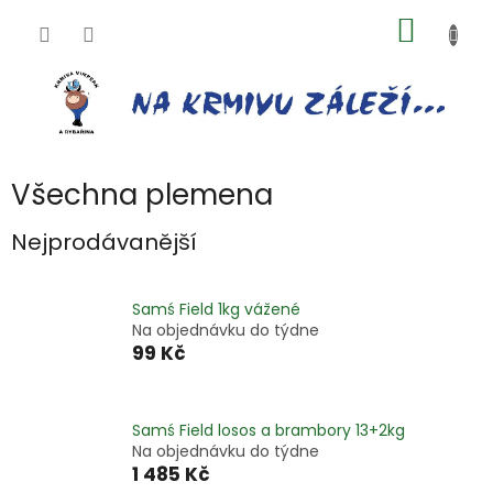
Přejít
NÁKUP
na
obsah
KOŠÍK
Všechna plemena
Nejprodávanější
Samś Field 1kg vážené
Na objednávku do týdne
99 Kč
Samś Field losos a brambory 13+2kg
Na objednávku do týdne
1 485 Kč