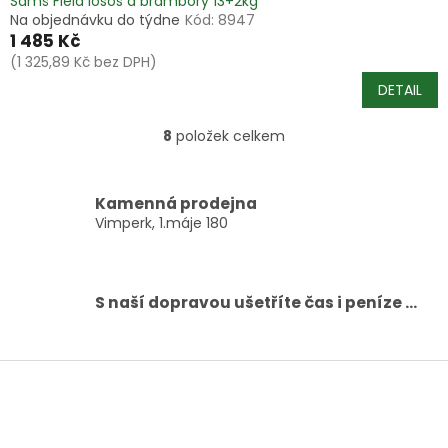
Samś Field losos a brambory 13+2kg
Na objednávku do týdne
Kód:
8947
1 485 Kč
(1 325,89 Kč bez DPH)
DETAIL
8
položek celkem
O
v
l
á
Kamenná prodejna
d
Vimperk, 1.máje 180
a
c
í
p
S naší dopravou ušetříte čas i peníze ...
r
v
k
Z
y
á
v
ý
p
p
a