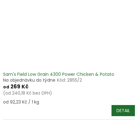
Sam's Field Low Grain 4300 Power Chicken & Potato
Na objednávku do týdne
Kód:
2855/2
269 Kč
od
(od 240,18 Kč bez DPH)
Měrná
od 92,23 Kč / 1 kg
cena:
DETAIL