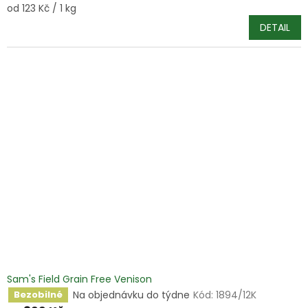
Měrná
od 123 Kč / 1 kg
cena:
DETAIL
Sam's Field Grain Free Venison
Na objednávku do týdne
Kód:
1894/12K
Bezobilné