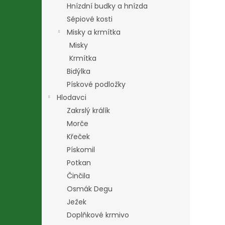
Hnízdní budky a hnízda
Sépiové kosti
Misky a krmítka
Misky
Krmítka
Bidýlka
Pískové podložky
Hlodavci
Zakrslý králík
Morče
Křeček
Pískomil
Potkan
Činčila
Osmák Degu
Ježek
Doplňkové krmivo