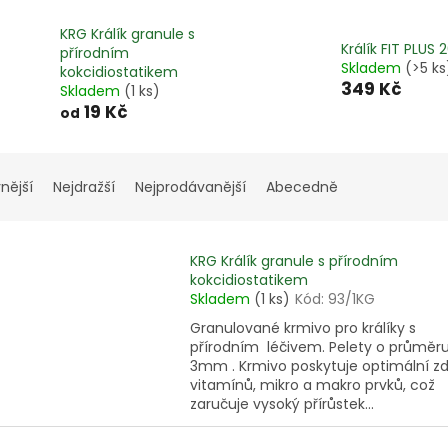
KRG Králík granule s
Králík FIT PLUS 
přírodním
Skladem
(>5 ks
kokcidiostatikem
349 Kč
Skladem
(1 ks)
19 Kč
od
nější
Nejdražší
Nejprodávanější
Abecedně
KRG Králík granule s přírodním
kokcidiostatikem
Skladem
(1 ks)
Kód:
93/1KG
Granulované krmivo pro králíky s
přírodním léčivem. Pelety o průměr
3mm . Krmivo poskytuje optimální zd
vitamínů, mikro a makro prvků, což
zaručuje vysoký přírůstek...