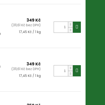
349 Kč
(311,61 Kč bez DPH)
Měrná
17,45 Kč / 1 kg
é
cena:
349 Kč
s
(311,61 Kč bez DPH)
Měrná
17,45 Kč / 1 kg
cena: