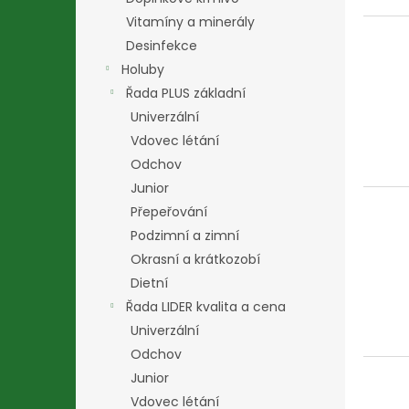
Vitamíny a minerály
Desinfekce
Holuby
Řada PLUS základní
Univerzální
Vdovec létání
Odchov
Junior
Přepeřování
Podzimní a zimní
Okrasní a krátkozobí
Dietní
Řada LIDER kvalita a cena
Univerzální
Odchov
Junior
Vdovec létání