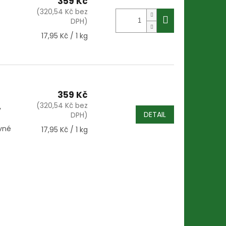
359 Kč
(320,54 Kč bez
DPH)
Měrná
17,95 Kč / 1 kg
cena:
359 Kč
(320,54 Kč bez
v
DETAIL
DPH)
ávné
Měrná
17,95 Kč / 1 kg
cena: