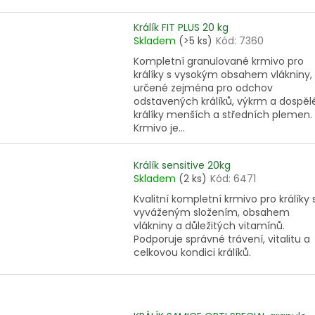
Králík FIT PLUS 20 kg
Skladem
(>5 ks)
Kód:
7360
Kompletní granulované krmivo pro
králíky s vysokým obsahem vlákniny,
určené zejména pro odchov
odstavených králíků, výkrm a dospěl
králíky menších a středních plemen.
Krmivo je...
Králík sensitive 20kg
Skladem
(2 ks)
Kód:
6471
Kvalitní kompletní krmivo pro králíky 
vyváženým složením, obsahem
vlákniny a důležitých vitamínů.
Podporuje správné trávení, vitalitu a
celkovou kondici králíků.