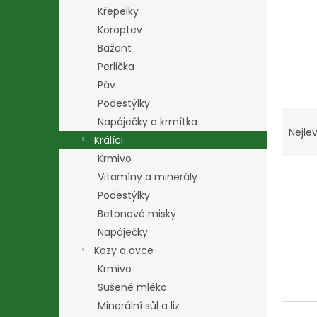
n
Křepelky
e
Koroptev
l
Bažant
Perlička
Páv
Podestýlky
Ř
Napáječky a krmítka
a
Nejlev
Králíci
z
Krmivo
e
V
n
Vitamíny a minerály
ý
í
Podestýlky
p
p
Betonové misky
i
r
Napáječky
s
o
Kozy a ovce
p
d
r
u
Krmivo
o
k
Sušené mléko
d
t
Minerální sůl a liz