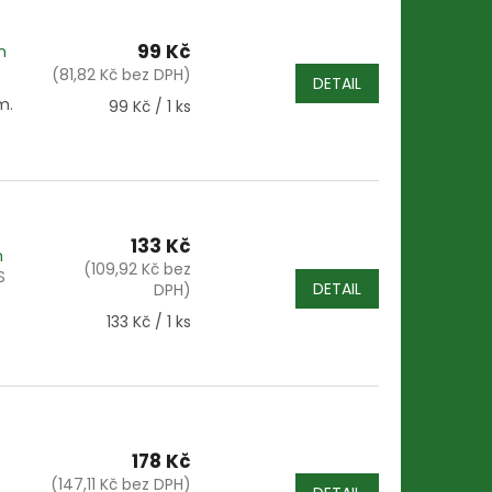
99 Kč
m
(81,82 Kč bez DPH)
DETAIL
m.
Měrná
99 Kč / 1 ks
cena:
133 Kč
m
(109,92 Kč bez
S
DETAIL
DPH)
Měrná
133 Kč / 1 ks
cena:
178 Kč
(147,11 Kč bez DPH)