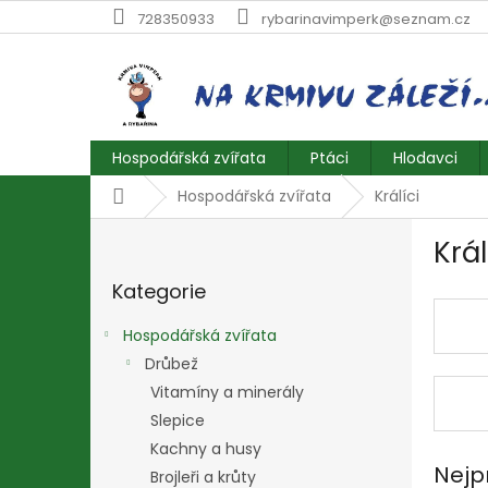
Přejít
728350933
rybarinavimperk@seznam.cz
na
obsah
Hospodářská zvířata
Ptáci
Hlodavci
Domů
Hospodářská zvířata
Králíci
P
Král
o
Přeskočit
s
Kategorie
kategorie
t
r
Hospodářská zvířata
a
Drůbež
n
Vitamíny a minerály
n
í
Slepice
p
Kachny a husy
a
Nejp
Brojleři a krůty