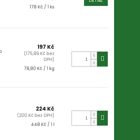
DETAIL
Měrná
178 Kč / 1 ks
cena:
197 Kč
o
(175,89 Kč bez
DPH)
Měrná
78,80 Kč / 1 kg
cena:
224 Kč
(200 Kč bez DPH)
Měrná
448 Kč / 1 l
cena: