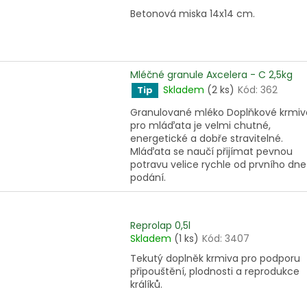
Betonová miska 14x14 cm.
Mléčné granule Axcelera - C 2,5kg
Skladem
(2 ks)
Kód:
362
Tip
Granulované mléko Doplňkové krmiv
pro mláďata je velmi chutné,
energetické a dobře stravitelné.
Mláďata se naučí přijímat pevnou
potravu velice rychle od prvního dne
podání.
Reprolap 0,5l
Skladem
(1 ks)
Kód:
3407
Tekutý doplněk krmiva pro podporu
připouštění, plodnosti a reprodukce
králíků.