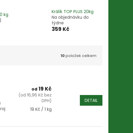
Králík TOP PLUS 20kg
20 kg
Na objednávku do
)
týdne
359 Kč
10
položek celkem
19 Kč
od
(od 16,96 Kč bez
DETAIL
DPH)
u
roj
Měrná
19 Kč / 1 kg
cena: