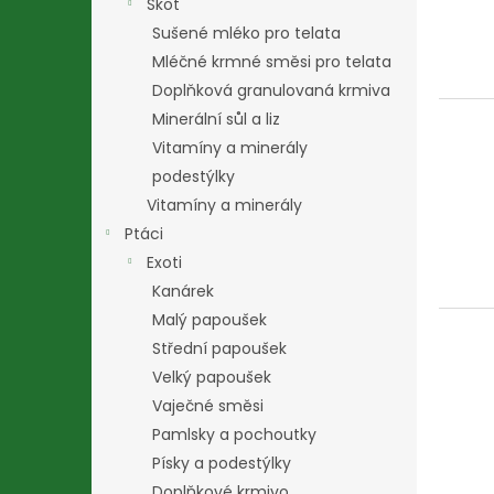
Skot
Sušené mléko pro telata
Mléčné krmné směsi pro telata
Doplňková granulovaná krmiva
Minerální sůl a liz
Vitamíny a minerály
podestýlky
Vitamíny a minerály
Ptáci
Exoti
Kanárek
Malý papoušek
Střední papoušek
Velký papoušek
Vaječné směsi
Pamlsky a pochoutky
Písky a podestýlky
Doplňkové krmivo