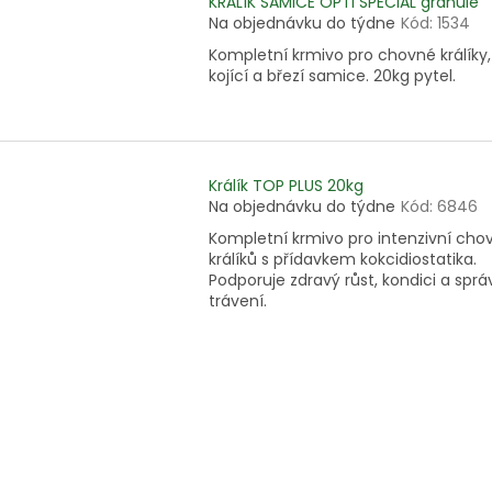
KRÁLÍK SAMICE OPTI SPECIAL granule
Na objednávku do týdne
Kód:
1534
Kompletní krmivo pro chovné králíky,
kojící a březí samice. 20kg pytel.
Králík TOP PLUS 20kg
Na objednávku do týdne
Kód:
6846
Kompletní krmivo pro intenzivní cho
králíků s přídavkem kokcidiostatika.
Podporuje zdravý růst, kondici a spr
trávení.
O
v
l
á
d
a
c