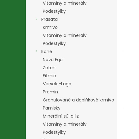
u
ů
Vitamíny a minerály
k
Podestýlky
t
Prasata
ů
Krmivo
Vitamíny a minerály
Podestýlky
Koně
Nova Equi
Zeten
Fitmin
Versele-Laga
Premin
Granulované a doplňkové krmivo
Pamlsky
Minerální sůl a liz
Vitamíny a minerály
Podestýlky