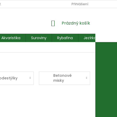
RANY OSOBNÍCH ÚDAJŮ
REKLAMACE FORMULÁŘ
Přihlášení
NÁKUPNÍ
Prázdný košík
KOŠÍK
Akvaristika
Suroviny
Rybařina
Jezírkové ryby
Betonové
odestýlky
misky