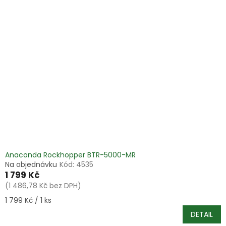
Anaconda Rockhopper BTR-5000-MR
Na objednávku
Kód:
4535
1 799 Kč
(1 486,78 Kč bez DPH)
Měrná
1 799 Kč / 1 ks
cena:
DETAIL