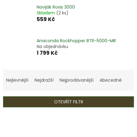
Naviják Roxis 3000
Skladem
(2 ks)
559 Kč
Anaconda Rockhopper BTR-5000-MR
Na objednávku
1 799 Kč
Ř
a
Nejlevnější
Nejdražší
Nejprodávanější
Abecedně
z
e
n
OTEVŘÍT FILTR
í
p
V
r
ý
o
p
d
i