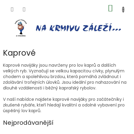
Přejít
NÁKUP
na
obsah
KOŠÍK
Kaprové
Kaprové navijáky jsou navrženy pro lov kaprů a dalších
velkých ryb. Vyznačují se velkou kapacitou cívky, plynulým
chodem a spolehlivou brzdou, která pomáhá zvládnout i
zdolávání trofejních úlovků. Jsou ideální pro nahazování na
dlouhé vzdálenosti i běžný kaprařský rybolov.
V naší nabídce najdete kaprové navijáky pro začátečníky i
zkušené rybáře, kteří hledají kvalitní a odolné vybavení pro
úspěšný lov kaprů.
Nejprodávanější