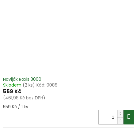
u
s
k
p
t
r
ů
o
d
u
k
t
ů
Naviják Roxis 3000
Skladem
(2 ks)
Kód:
9088
559 Kč
(461,98 Kč bez DPH)
Měrná
559 Kč / 1 ks
cena: