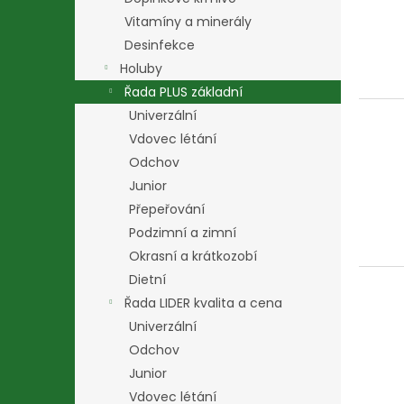
Vitamíny a minerály
Desinfekce
Holuby
Řada PLUS základní
Univerzální
Vdovec létání
Odchov
Junior
Přepeřování
Podzimní a zimní
Okrasní a krátkozobí
Dietní
Řada LIDER kvalita a cena
Univerzální
Odchov
Junior
Vdovec létání