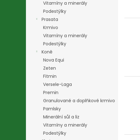
r
u
Vitamíny a minerály
o
k
Podestýlky
d
t
Prasata
u
ů
Krmivo
k
Vitamíny a minerály
t
ů
Podestýlky
Koně
Nova Equi
Zeten
Fitmin
Versele-Laga
Premin
Granulované a doplňkové krmivo
Pamlsky
Minerální sůl a liz
Vitamíny a minerály
Podestýlky