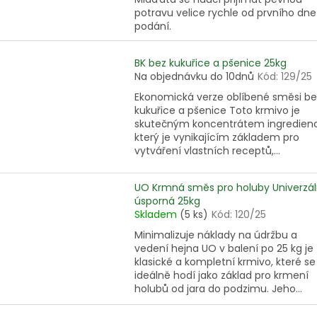
potravu velice rychle od prvního dne
podání.
BK bez kukuřice a pšenice 25kg
Na objednávku do 10dnů
Kód:
129/25
Ekonomická verze oblíbené směsi be
kukuřice a pšenice Toto krmivo je
skutečným koncentrátem ingredienc
který je vynikajícím základem pro
vytváření vlastních receptů,...
UO Krmná směs pro holuby Univerzál
úsporná 25kg
Skladem
(5 ks)
Kód:
120/25
Minimalizuje náklady na údržbu a
vedení hejna UO v balení po 25 kg je
klasické a kompletní krmivo, které se
ideálně hodí jako základ pro krmení
holubů od jara do podzimu. Jeho...