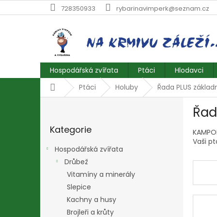
Přejít
728350933
rybarinavimperk@seznam.cz
na
obsah
Hospodářská zvířata
Ptáci
Hlodavci
Domů
Ptáci
Holuby
Řada PLUS základ
P
Řad
o
Přeskočit
s
Kategorie
kategorie
KAMPOL 
t
Vaši pt
r
Hospodářská zvířata
a
Drůbež
n
Vitamíny a minerály
n
í
Slepice
p
Kachny a husy
a
Brojleři a krůty