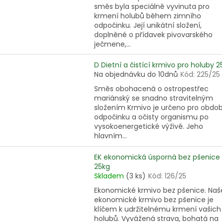
směs byla speciálně vyvinuta pro
krmení holubů během zimního
odpočinku. Její unikátní složení,
doplněné o přídavek pivovarského
ječmene,...
D Dietní a čistící krmivo pro holuby 2
Na objednávku do 10dnů
Kód:
225/25
Směs obohacená o ostropestřec
mariánský se snadno stravitelným
složením Krmivo je určeno pro obdob
odpočinku a očisty organismu po
vysokoenergetické výživě. Jeho
hlavním...
EK ekonomická úsporná bez pšenice
25kg
Skladem
(3 ks)
Kód:
126/25
Ekonomické krmivo bez pšenice. Naš
ekonomické krmivo bez pšenice je
klíčem k udržitelnému krmení vašich
holubů. Vyvážená strava, bohatá na