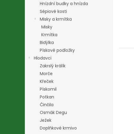
Hnízdní budky a hnízda
Sépiové kosti
Misky a krmítka
Misky
Krmítka
Bidýlka
Pískové podložky
Hlodavci
Zakrslý králík
Morče
Křeček
Pískomil
Potkan
Činčila
Osmák Degu
Ježek
Doplňkové krmivo