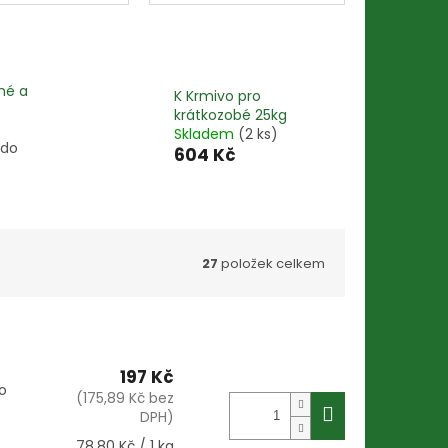
né a
K Krmivo pro
s
krátkozobé 25kg
Skladem
(2 ks)
 do
604 Kč
27
položek celkem
197 Kč
o
(175,89 Kč bez
DPH)
Měrná
78,80 Kč / 1 kg