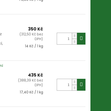
cena:
350 Kč
z
(312,50 Kč bez
DPH)
í,
Měrná
14 Kč / 1 kg
cena:
ní
435 Kč
(388,39 Kč bez
DPH)
Měrná
17,40 Kč / 1 kg
cena: