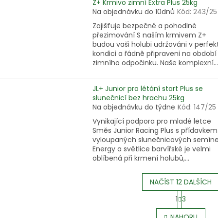
Z+ Krmivo zimní Extra Plus 25kg
Na objednávku do 10dnů
Kód:
243/25
Zajišťuje bezpečné a pohodlné
přezimování S naším krmivem Z+
budou vaši holubi udržováni v perfek
kondici a řádně připraveni na období
zimního odpočinku. Naše komplexní...
JL+ Junior pro létání start Plus se
slunečnicí bez hrachu 25kg
Na objednávku do týdne
Kód:
147/25
Vynikající podpora pro mladé letce
Směs Junior Racing Plus s přídavkem
vyloupaných slunečnicových semín
Energy a světlice barvířské je velmi
oblíbená při krmení holubů,...
NAČÍST 12 DALŠÍCH
S
1
3
t
O
r
v
NAHORU