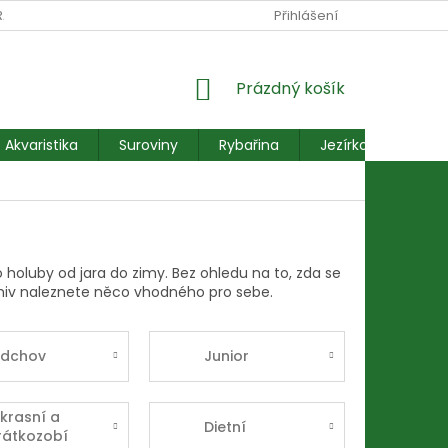
RANY OSOBNÍCH ÚDAJŮ
REKLAMACE FORMULÁŘ
Přihlášení
NÁKUPNÍ
Prázdný košík
KOŠÍK
Akvaristika
Suroviny
Rybařina
Jezírkové ryby
o holuby od jara do zimy. Bez ohledu na to, zda se
krmiv naleznete něco vhodného pro sebe.
dchov
Junior
krasní a
Dietní
rátkozobí