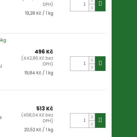
DPH)
Měrná
19,28 Kč / 1 kg
cena:
5kg
496 Kč
(442,86 Kč bez
DPH)
í
Měrná
19,84 Kč / 1 kg
cena:
513 Kč
(458,04 Kč bez
e
DPH)
Měrná
20,52 Kč / 1 kg
cena: