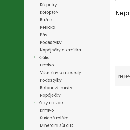
n
Křepelky
e
Nejp
Koroptev
l
Bažant
Perlička
Páv
Podestýlky
Napáječky a krmítka
Králíci
Krmivo
Ř
Vitamíny a minerály
a
Nejlev
Podestýlky
z
e
Betonové misky
V
n
Napáječky
ý
í
Kozy a ovce
p
p
Krmivo
i
r
Sušené mléko
s
o
Minerální sůl a liz
p
d