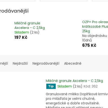
rodávanější
OZP+ Pro okras
Mléčné granule
krátkozobé Plu
Axcelera - C 2,5kg
25kg
Skladem
(2 ks)
Na objednávku
197 Kč
10dnů
675 Kč
nější
Nejdražší
Nejprodávanější
Abecedně
Mléčné granule Axcelera - C 2,5kg
Skladem
(2 ks)
Kód:
362
Tip
Granulované mléko Doplňkové krmiv
pro mláďata je velmi chutné,
energetické a dobře stravitelné.
Mláďata se naučí přijímat pevnou