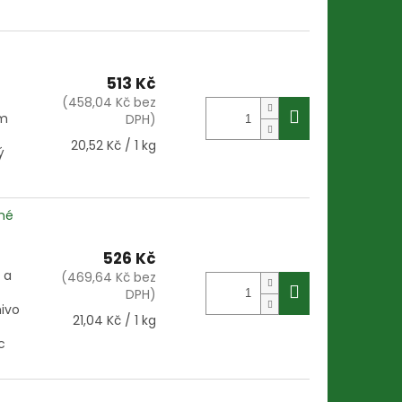
513 Kč
(458,04 Kč bez
em
DPH)
Měrná
20,52 Kč / 1 kg
ý
cena:
lné
526 Kč
 a
(469,64 Kč bez
DPH)
ivo
Měrná
21,04 Kč / 1 kg
cena:
c