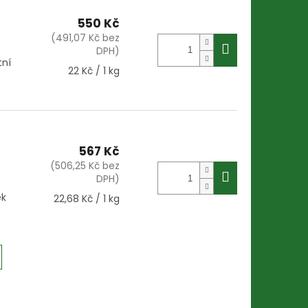
550 Kč
(491,07 Kč bez
DPH)
tní
Měrná
22 Kč / 1 kg
cena:
567 Kč
(506,25 Kč bez
DPH)
ek
Měrná
22,68 Kč / 1 kg
cena: