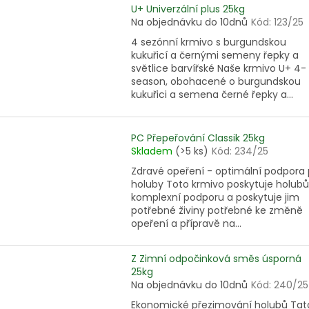
U+ Univerzální plus 25kg
Na objednávku do 10dnů
Kód:
123/25
4 sezónní krmivo s burgundskou
kukuřicí a černými semeny řepky a
světlice barvířské Naše krmivo U+ 4-
season, obohacené o burgundskou
kukuřici a semena černé řepky a...
PC Přepeřování Classik 25kg
Skladem
(>5 ks)
Kód:
234/25
Zdravé opeření - optimální podpora 
holuby Toto krmivo poskytuje holub
komplexní podporu a poskytuje jim
potřebné živiny potřebné ke změně
opeření a přípravě na...
Z Zimní odpočinková směs úsporná
25kg
Na objednávku do 10dnů
Kód:
240/25
Ekonomické přezimování holubů Tat