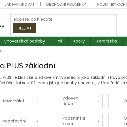
JAK NAKUPOVAT
OBCHODNÍ PODMÍNKY
PODMÍNKY OCH
HLEDAT
Chovatelské potřeby
Psi
Kočky
Teraristika
ní
a PLUS základní
PLUS je klasické a zdravé krmivo ideální jako základní strava pr
áci účastní soutěží nebo jste jen hobby chovatel, v této řadě 
Vdovec
Univerzální
O
létání
Podzimní a
O
Přepeřování
zimní
k