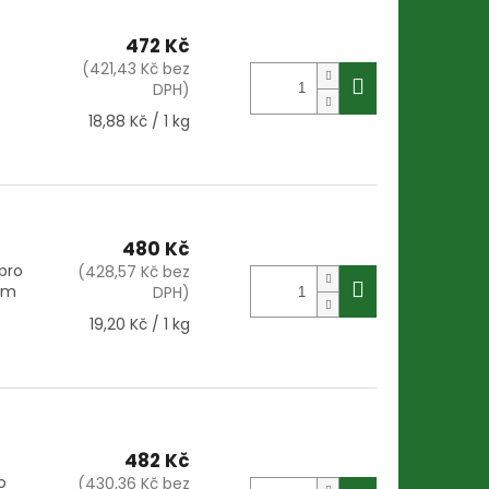
472 Kč
(421,43 Kč bez
DPH)
Měrná
18,88 Kč / 1 kg
cena:
480 Kč
pro
(428,57 Kč bez
ům
DPH)
Měrná
19,20 Kč / 1 kg
cena:
482 Kč
o
(430,36 Kč bez