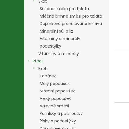
Skot
Sušené mléko pro telata
Mléčné krmné směsi pro telata
Doplňková granulovaná krmiva
Minerální sůl a liz
Vitamíny a minerály
podestýlky
Vitamíny a minerály
Ptáci
Exoti
Kanárek
Malý papoušek
Střední papoušek
Velký papoušek
Vaječné směsi
Pamlsky a pochoutky
Písky a podestýlky
Doplňkové krmivo