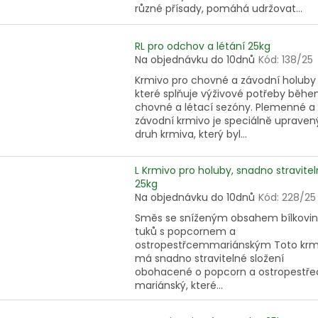
různé přísady, pomáhá udržovat...
RL pro odchov a létání 25kg
Na objednávku do 10dnů
Kód:
138/25
Krmivo pro chovné a závodní holuby
které splňuje výživové potřeby běh
chovné a létací sezóny. Plemenné a
závodní krmivo je speciálně upraven
druh krmiva, který byl...
L Krmivo pro holuby, snadno stravite
25kg
Na objednávku do 10dnů
Kód:
228/25
Směs se sníženým obsahem bílkovin
tuků s popcornem a
ostropestřcemmariánským Toto krm
má snadno stravitelné složení
obohacené o popcorn a ostropestře
mariánský, které...