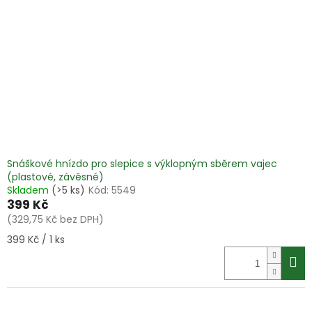
Snáškové hnízdo pro slepice s výklopným sběrem vajec
(plastové, závěsné)
Skladem
(>5 ks)
Kód:
5549
399 Kč
(329,75 Kč bez DPH)
Měrná
399 Kč / 1 ks
cena: