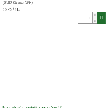
(81,82 Kč bez DPH)
Měrná
99 Kč / 1 ks
cena:
Bajonetová napáječka pro drůbež 3L