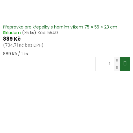
Přepravka pro křepelky s horním víkem 75 × 55 × 23 cm
Skladem
(>5 ks)
Kód:
5540
889 Kč
(734,71 Kč bez DPH)
Měrná
889 Kč / 1 ks
cena: