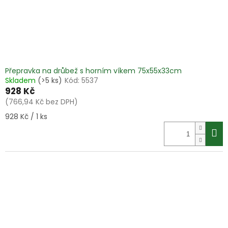
Přepravka na drůbež s horním víkem 75x55x33cm
Skladem
(>5 ks)
Kód:
5537
928 Kč
(766,94 Kč bez DPH)
Měrná
928 Kč / 1 ks
cena: