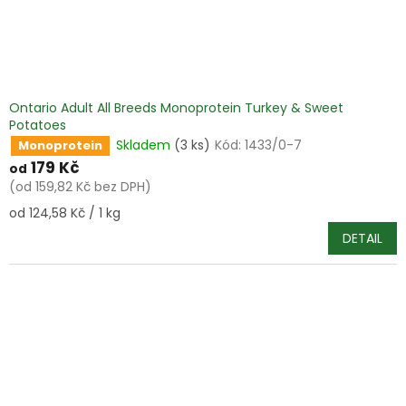
Ontario Adult All Breeds Monoprotein Turkey & Sweet
Potatoes
Skladem
(3 ks)
Kód:
1433/0-7
Monoprotein
179 Kč
od
(od 159,82 Kč bez DPH)
Měrná
od 124,58 Kč / 1 kg
cena:
DETAIL