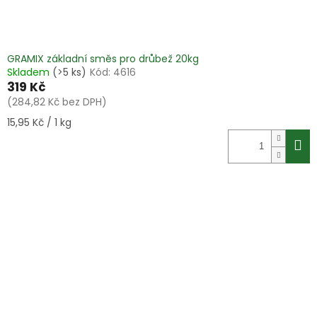
GRAMIX základní směs pro drůbež 20kg
Skladem
(>5 ks)
Kód:
4616
319 Kč
(284,82 Kč bez DPH)
Měrná
15,95 Kč / 1 kg
cena: