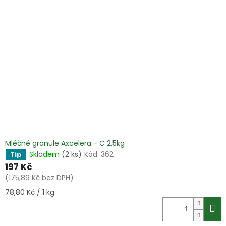
Mléčné granule Axcelera - C 2,5kg
Skladem
(2 ks)
Kód:
362
Tip
197 Kč
(175,89 Kč bez DPH)
Měrná
78,80 Kč / 1 kg
cena: