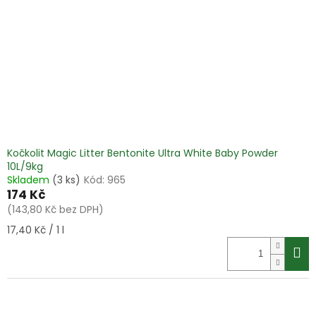
Kočkolit Magic Litter Bentonite Ultra White Baby Powder
10L/9kg
Skladem
(3 ks)
Kód:
965
174 Kč
(143,80 Kč bez DPH)
Měrná
17,40 Kč / 1 l
cena: