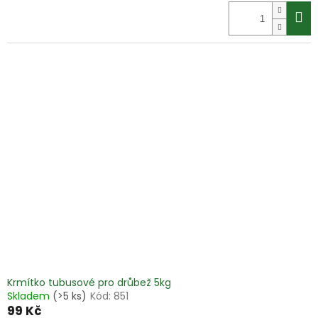
cena:
Krmítko tubusové pro drůbež 5kg
Skladem
(>5 ks)
Kód:
851
99 Kč