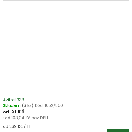
Avitral 338
Skladem
(3 ks)
Kód:
1052/500
121 Kč
od
(od 108,04 Kč bez DPH)
Měrná
od 239 Kč / 1 l
cena: