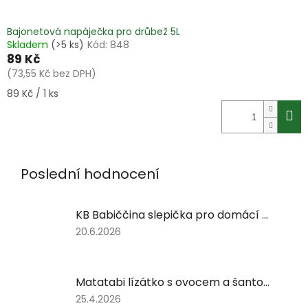
Bajonetová napáječka pro drůbež 5L
Skladem
(>5 ks)
Kód:
848
89 Kč
(73,55 Kč bez DPH)
Měrná
89 Kč / 1 ks
cena:
Poslední hodnocení
KB Babiččina slepička pro domácí nosnice
Hodnocení
20.6.2026
produktu
je
5
Matatabi lízátko s ovocem a šantou 12,5 cm
z
5
Hodnocení
25.4.2026