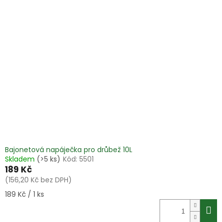
Bajonetová napáječka pro drůbež 10L
Skladem
(>5 ks)
Kód:
5501
189 Kč
(156,20 Kč bez DPH)
Měrná
189 Kč / 1 ks
cena: