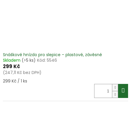
Snáškové hnízdo pro slepice – plastové, závěsné
Skladem
(>5 ks)
Kód:
5546
299 Kč
(247,11 Kč bez DPH)
Měrná
299 Kč / 1 ks
cena: