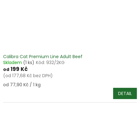
Calibra Cat Premium Line Adult Beef
Skladem
(1 ks)
Kód:
932/2KG
199 Kč
od
(od 177,68 Kč bez DPH)
Měrná
od 77,90 Kč / 1 kg
cena:
DETAIL