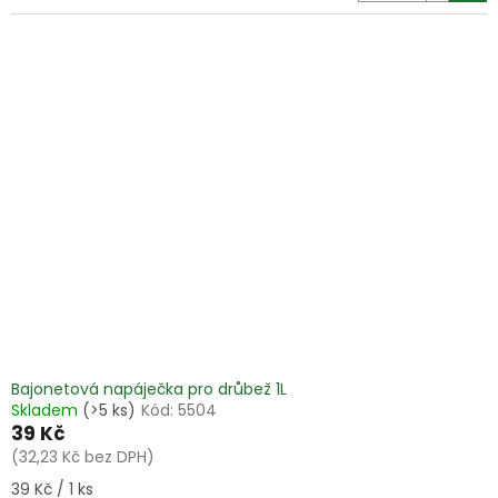
Bajonetová napáječka pro drůbež 1L
Skladem
(>5 ks)
Kód:
5504
39 Kč
(32,23 Kč bez DPH)
Měrná
39 Kč / 1 ks