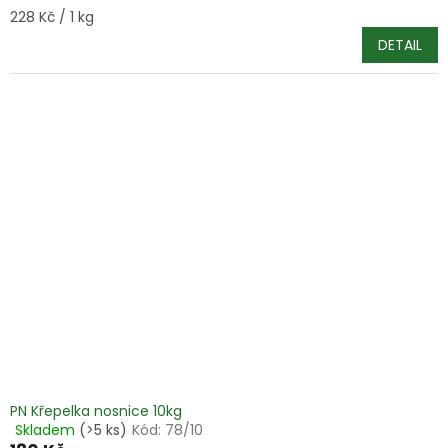
Měrná
228 Kč / 1 kg
cena:
DETAIL
PN Křepelka nosnice 10kg
Skladem
(>5 ks)
Kód:
78/10
Průměrné