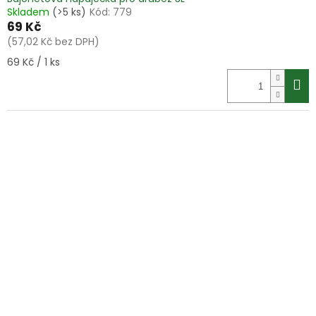
Skladem
(>5 ks)
Kód:
779
69 Kč
(57,02 Kč bez DPH)
Měrná
69 Kč / 1 ks
cena: