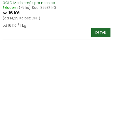
GOLD Mash směs pro nosnice
Skladem
(>5 ks)
Kód:
3953/1KG
16 Kč
od
(od 14,29 Kč bez DPH)
Měrná
od 16 Kč / 1 kg
cena:
DETAIL