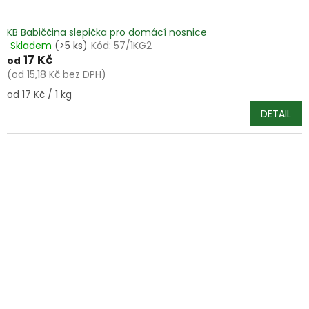
KB Babiččina slepička pro domácí nosnice
Skladem
(>5 ks)
Kód:
57/1KG2
Průměrné
17 Kč
hodnocení
od
produktu
(od 15,18 Kč bez DPH)
je
Měrná
od 17 Kč / 1 kg
5,0
cena:
z
DETAIL
5
hvězdiček.