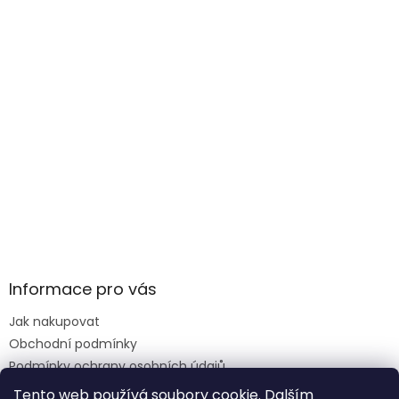
Informace pro vás
Jak nakupovat
Obchodní podmínky
Podmínky ochrany osobních údajů
Reklamace formulář
Tento web používá soubory cookie. Dalším