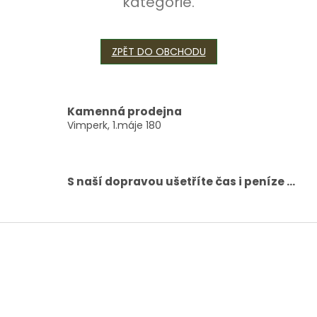
kategorie.
ZPĚT DO OBCHODU
Kamenná prodejna
Vimperk, 1.máje 180
S naší dopravou ušetříte čas i peníze ...
Z
á
p
a
t
í