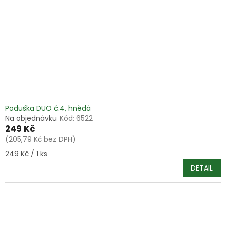
Poduška DUO č.4, hnědá
Na objednávku
Kód:
6522
249 Kč
(205,79 Kč bez DPH)
Měrná
249 Kč / 1 ks
cena:
DETAIL