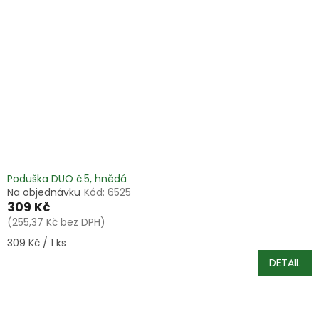
Poduška DUO č.5, hnědá
Na objednávku
Kód:
6525
309 Kč
(255,37 Kč bez DPH)
Měrná
309 Kč / 1 ks
cena:
DETAIL