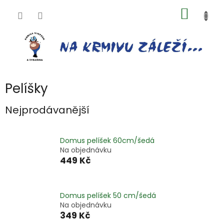
Přejít
NÁKUP
na
obsah
KOŠÍK
Pelíšky
Nejprodávanější
Domus pelíšek 60cm/šedá
Na objednávku
449 Kč
Domus pelíšek 50 cm/šedá
Na objednávku
349 Kč