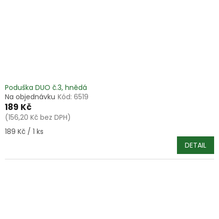
o
d
u
k
t
ů
Poduška DUO č.3, hnědá
Na objednávku
Kód:
6519
189 Kč
(156,20 Kč bez DPH)
Měrná
189 Kč / 1 ks
cena:
DETAIL