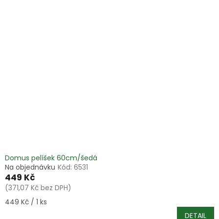
Domus pelíšek 60cm/šedá
Na objednávku
Kód:
6531
449 Kč
(371,07 Kč bez DPH)
Měrná
449 Kč / 1 ks
cena:
DETAIL