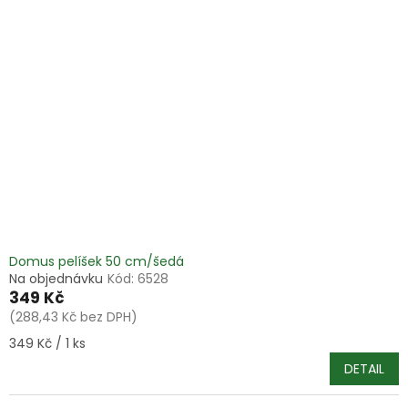
Domus pelíšek 50 cm/šedá
Na objednávku
Kód:
6528
349 Kč
(288,43 Kč bez DPH)
Měrná
349 Kč / 1 ks
cena:
DETAIL