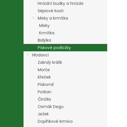
Hnízdní budky a hnízda
Sépiové kosti
Misky a krmítka
Misky
Krmítka
Bidýlka
Pískové podložky
Hlodavci
Zakrslý králík
Morče
Křeček
Pískomil
Potkan
Činčila
Osmák Degu
Ježek
Doplňkové krmivo