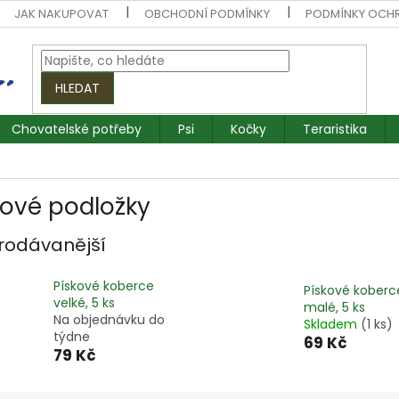
JAK NAKUPOVAT
OBCHODNÍ PODMÍNKY
PODMÍNKY OCH
HLEDAT
Chovatelské potřeby
Psi
Kočky
Teraristika
kové podložky
rodávanější
Pískové koberce
Pískové koberc
velké, 5 ks
malé, 5 ks
Na objednávku do
Skladem
(1 ks)
týdne
69 Kč
79 Kč