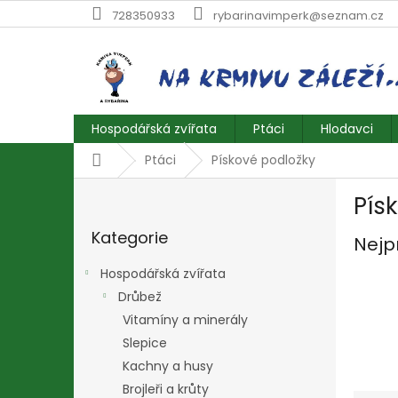
Přejít
728350933
rybarinavimperk@seznam.cz
na
obsah
Hospodářská zvířata
Ptáci
Hlodavci
Domů
Ptáci
Pískové podložky
P
Pís
o
Přeskočit
s
Kategorie
kategorie
Nejp
t
r
Hospodářská zvířata
a
Drůbež
n
Vitamíny a minerály
n
í
Slepice
p
Kachny a husy
a
Brojleři a krůty