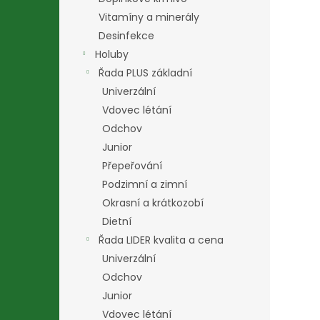
Vitamíny a minerály
Desinfekce
Holuby
Řada PLUS základní
Univerzální
Vdovec létání
Odchov
Junior
Přepeřování
Podzimní a zimní
Okrasní a krátkozobí
Dietní
Řada LIDER kvalita a cena
Univerzální
Odchov
Junior
Vdovec létání