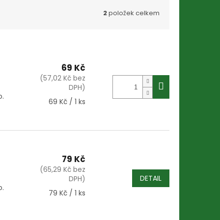
2
položek celkem
69 Kč
(57,02 Kč bez
DPH)
o.
Měrná
69 Kč / 1 ks
cena:
79 Kč
(65,29 Kč bez
DETAIL
DPH)
o.
Měrná
79 Kč / 1 ks
cena: