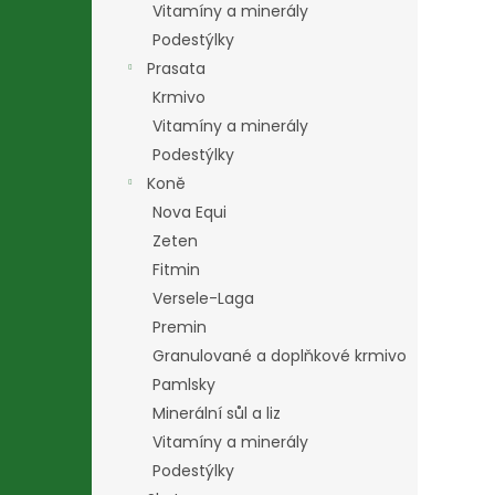
Vitamíny a minerály
Podestýlky
Prasata
Krmivo
Vitamíny a minerály
Podestýlky
Koně
Nova Equi
Zeten
Fitmin
Versele-Laga
Premin
Granulované a doplňkové krmivo
Pamlsky
Minerální sůl a liz
Vitamíny a minerály
Podestýlky