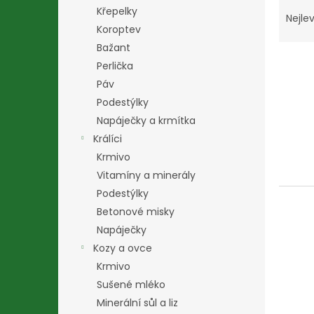
Ř
n
Křepelky
a
e
Nejlev
Koroptev
z
l
e
Bažant
V
n
Perlička
ý
í
Páv
p
p
Podestýlky
i
r
Napáječky a krmítka
s
o
p
d
Králíci
r
u
Krmivo
o
k
Vitamíny a minerály
d
t
Podestýlky
u
ů
Betonové misky
k
t
Napáječky
ů
Kozy a ovce
Krmivo
Sušené mléko
Minerální sůl a liz