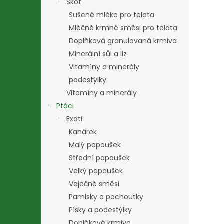
Skot
Sušené mléko pro telata
Mléčné krmné směsi pro telata
Doplňková granulovaná krmiva
Minerální sůl a liz
Vitamíny a minerály
podestýlky
Vitamíny a minerály
Ptáci
Exoti
Kanárek
Malý papoušek
Střední papoušek
Velký papoušek
Vaječné směsi
Pamlsky a pochoutky
Písky a podestýlky
Doplňkové krmivo