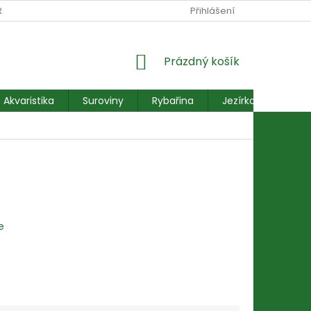
RANY OSOBNÍCH ÚDAJŮ
REKLAMACE FORMULÁŘ
Přihlášení
NÁKUPNÍ
Prázdný košík
KOŠÍK
Akvaristika
Suroviny
Rybařina
Jezírkové ryby
e