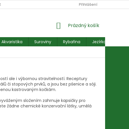
RANY OSOBNÍCH ÚDAJŮ
REKLAMACE FORMULÁŘ
Přihlášení
NÁKUPNÍ
Prázdný košík
KOŠÍK
Akvaristika
Suroviny
Rybařina
Jezírkové ryby
stí ale i výbornou stravitelností. Receptury
ů či stopových prvků, a jsou bez pšenice a sóji.
sobenou kastrovaným kočkám.
vyváženým složením zahrnuje kapsičky pro
jdete žádne chemické konzervační látky, umělá