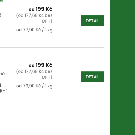
ey
199 Kč
od
é
(od 177,68 Kč bez
DETAIL
DPH)
Měrná
od 77,90 Kč / 1 kg
cena:
199 Kč
od
(od 177,68 Kč bez
ché
DETAIL
DPH)
i
Měrná
od 79,90 Kč / 1 kg
itní
cena: