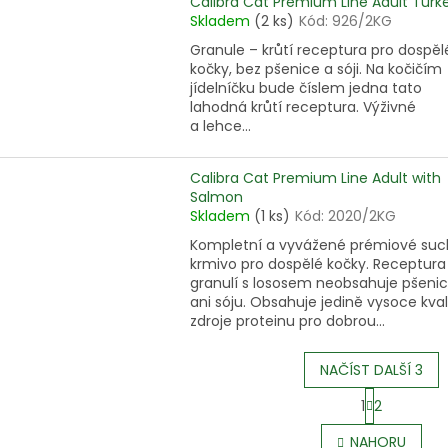
Calibra Cat Premium Line Adult Turk
Skladem
(2 ks)
Kód:
926/2KG
Granule – krůtí receptura pro dospěl
kočky, bez pšenice a sóji. Na kočičím
jídelníčku bude číslem jedna tato
lahodná krůtí receptura. Výživné
a lehce...
Calibra Cat Premium Line Adult with
Salmon
Skladem
(1 ks)
Kód:
2020/2KG
Kompletní a vyvážené prémiové su
krmivo pro dospělé kočky. Receptura
granulí s lososem neobsahuje pšenic
ani sóju. Obsahuje jedině vysoce kval
zdroje proteinu pro dobrou...
NAČÍST DALŠÍ 3
S
1
2
t
O
r
v
NAHORU
á