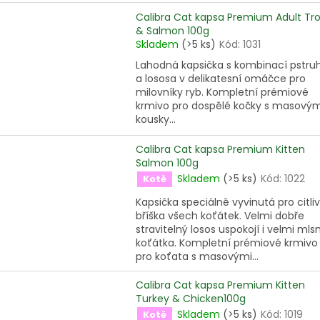
Calibra Cat kapsa Premium Adult Tr
& Salmon 100g
Skladem
(>5 ks)
Kód:
1031
Lahodná kapsička s kombinací pstru
a lososa v delikatesní omáčce pro
milovníky ryb. Kompletní prémiové
krmivo pro dospělé kočky s masovým
kousky...
Calibra Cat kapsa Premium Kitten
Salmon 100g
Skladem
(>5 ks)
Kód:
1022
Kotě
Kapsička speciálně vyvinutá pro citli
bříška všech koťátek. Velmi dobře
stravitelný losos uspokojí i velmi mls
koťátka. Kompletní prémiové krmivo
pro koťata s masovými...
Calibra Cat kapsa Premium Kitten
Turkey & Chicken100g
Skladem
(>5 ks)
Kód:
1019
Kotě