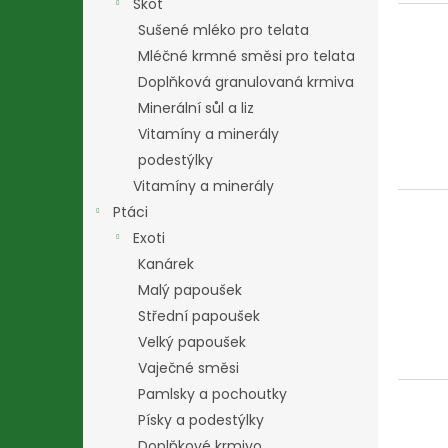
Skot
Sušené mléko pro telata
Mléčné krmné směsi pro telata
Doplňková granulovaná krmiva
Minerální sůl a liz
Vitamíny a minerály
podestýlky
Vitamíny a minerály
Ptáci
Exoti
Kanárek
Malý papoušek
Střední papoušek
Velký papoušek
Vaječné směsi
Pamlsky a pochoutky
Písky a podestýlky
Doplňkové krmivo