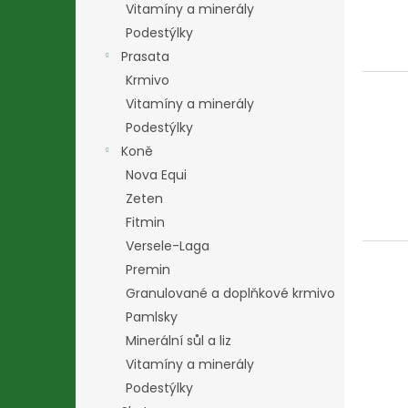
p
d
Vitamíny a minerály
r
u
Podestýlky
o
k
Prasata
d
t
Krmivo
u
ů
Vitamíny a minerály
k
Podestýlky
t
ů
Koně
Nova Equi
Zeten
Fitmin
Versele-Laga
Premin
Granulované a doplňkové krmivo
Pamlsky
Minerální sůl a liz
Vitamíny a minerály
Podestýlky