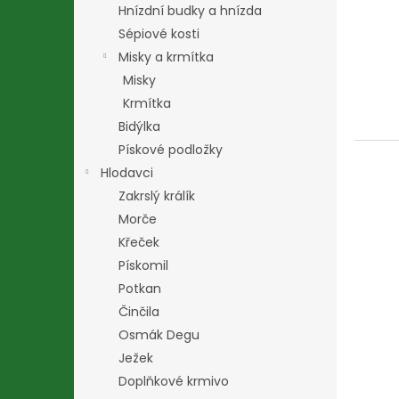
Hnízdní budky a hnízda
Sépiové kosti
Misky a krmítka
Misky
Krmítka
Bidýlka
Pískové podložky
Hlodavci
Zakrslý králík
Morče
Křeček
Pískomil
Potkan
Činčila
Osmák Degu
Ježek
Doplňkové krmivo