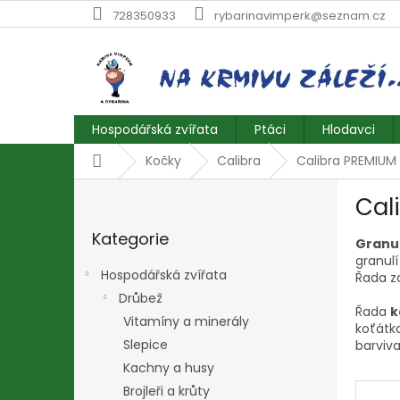
Přejít
728350933
rybarinavimperk@seznam.cz
na
obsah
Hospodářská zvířata
Ptáci
Hlodavci
Domů
Kočky
Calibra
Calibra PREMIUM 
P
Cal
o
Přeskočit
s
Kategorie
kategorie
Granul
t
granulí
r
Hospodářská zvířata
Řada z
a
Drůbež
n
Řada
k
Vitamíny a minerály
n
koťátk
í
Slepice
barviva
p
Kachny a husy
a
Brojleři a krůty