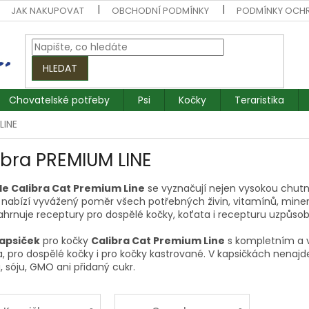
JAK NAKUPOVAT
OBCHODNÍ PODMÍNKY
PODMÍNKY OCH
HLEDAT
Chovatelské potřeby
Psi
Kočky
Teraristika
LINE
ibra PREMIUM LINE
e Calibra Cat Premium Line
se vyznačují nejen vysokou chutno
 nabízí vyvážený poměr všech potřebných živin, vitamínů, minerál
ahrnuje receptury pro dospělé kočky, koťata i recepturu uzpů
apsiček
pro kočky
Calibra Cat Premium Line
s kompletním a 
a, pro dospělé kočky i pro kočky kastrované. V kapsičkách nena
, sóju, GMO ani přidaný cukr.