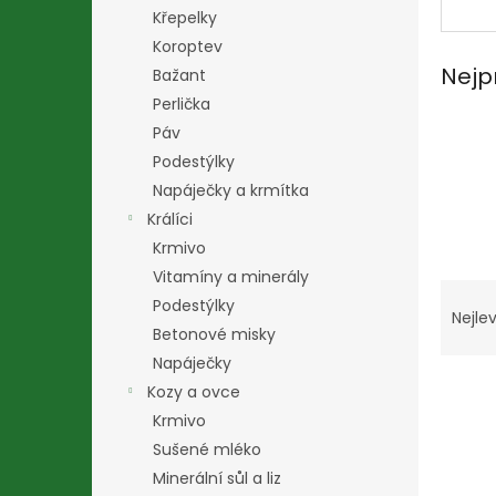
n
Křepelky
e
Koroptev
l
Nejp
Bažant
Perlička
Páv
Podestýlky
Napáječky a krmítka
Králíci
Krmivo
Vitamíny a minerály
Ř
Podestýlky
a
Nejlev
Betonové misky
z
e
Napáječky
V
n
Kozy a ovce
ý
í
Krmivo
p
p
Sušené mléko
i
r
Minerální sůl a liz
s
o