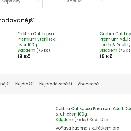
Kapsičky
Granule
rodávanější
Calibra Cat kapsa
Calibra Cat ka
Premium Sterilised
Premium Adult
Liver 100g
Lamb & Poultry
Skladem
(>5 ks)
Skladem
(>5 ks
19 Kč
19 Kč
nější
Nejdražší
Nejprodávanější
Abecedně
Calibra Cat kapsa Premium Adult Du
& Chicken 100g
Skladem
(>5 ks)
Kód:
1025
Voňavá kachna s kuřátkem pro