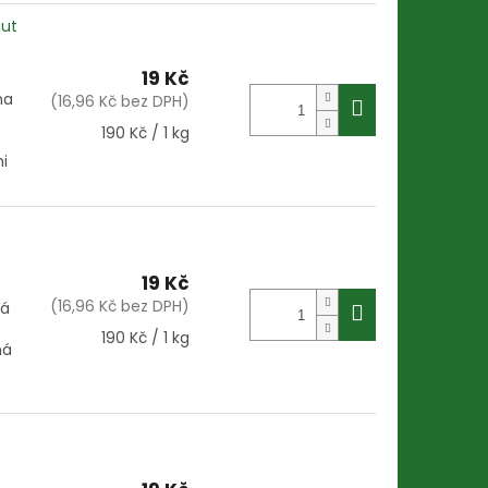
out
19 Kč
ha
(16,96 Kč bez DPH)
Měrná
190 Kč / 1 kg
cena:
i
19 Kč
(16,96 Kč bez DPH)
vá
Měrná
190 Kč / 1 kg
ná
cena: