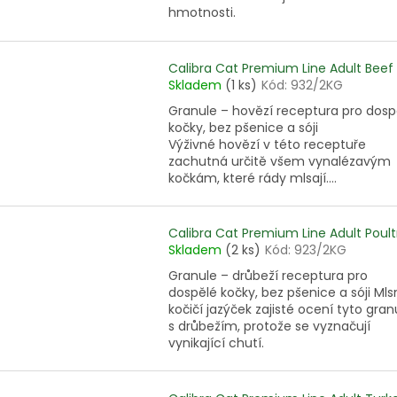
hmotnosti.
Calibra Cat Premium Line Adult Beef
Skladem
(1 ks)
Kód:
932/2KG
Granule – hovězí receptura pro dosp
kočky, bez pšenice a sóji
Výživné hovězí v této receptuře
zachutná určitě všem vynalézavým
kočkám, které rády mlsají....
Calibra Cat Premium Line Adult Poult
Skladem
(2 ks)
Kód:
923/2KG
Granule – drůbeží receptura pro
dospělé kočky, bez pšenice a sóji Mls
kočičí jazýček zajisté ocení tyto gran
s drůbežím, protože se vyznačují
vynikající chutí.