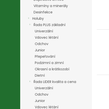
Vitamíny a minerály
Desinfekce
Holuby
Řada PLUS základní
Univerzální
Vdovec létání
Odchov
Junior
Přepeřování
Podzimní a zimní
Okrasní a krátkozobí
Dietní
Řada LIDER kvalita a cena
Univerzální
Odchov
Junior
Vdovec létání