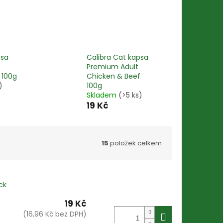
psa
Calibra Cat kapsa
Premium Adult
 100g
Chicken & Beef
)
100g
Skladem
(>5 ks)
19 Kč
15
položek celkem
ck
19 Kč
(16,96 Kč bez DPH)