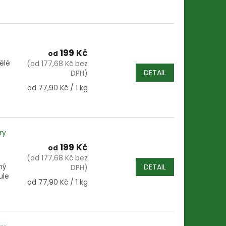
199 Kč
od
ělé
(od 177,68 Kč bez
DETAIL
DPH)
Měrná
od 77,90 Kč / 1 kg
cena:
ry
199 Kč
od
(od 177,68 Kč bez
ný
DETAIL
DPH)
ule
Měrná
od 77,90 Kč / 1 kg
cena: