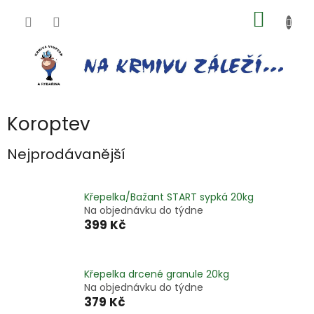
Přejít
NÁKUP
na
obsah
KOŠÍK
Koroptev
Nejprodávanější
Křepelka/Bažant START sypká 20kg
Na objednávku do týdne
399 Kč
Křepelka drcené granule 20kg
Na objednávku do týdne
379 Kč