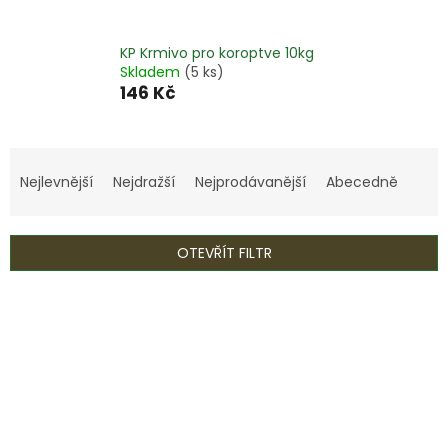
KP Krmivo pro koroptve 10kg
Skladem
(5 ks)
146 Kč
Ř
a
Nejlevnější
Nejdražší
Nejprodávanější
Abecedně
z
e
n
OTEVŘÍT FILTR
í
p
V
r
ý
o
p
d
i
u
s
k
p
t
r
ů