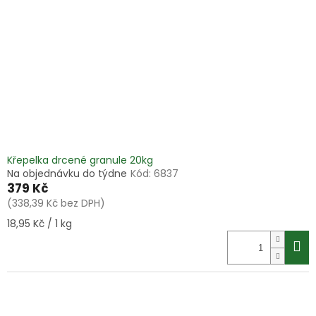
Křepelka drcené granule 20kg
Na objednávku do týdne
Kód:
6837
379 Kč
(338,39 Kč bez DPH)
Měrná
18,95 Kč / 1 kg
cena: