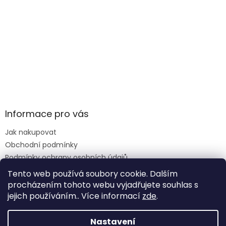
Informace pro vás
Jak nakupovat
Obchodní podmínky
Podmínky ochrany osobních údajů
Reklamace formulář
Tento web používá soubory cookie. Dalším
procházením tohoto webu vyjadřujete souhlas s
jejich používáním.. Více informací
zde
.
Vytvořil Shoptet
Nastavení