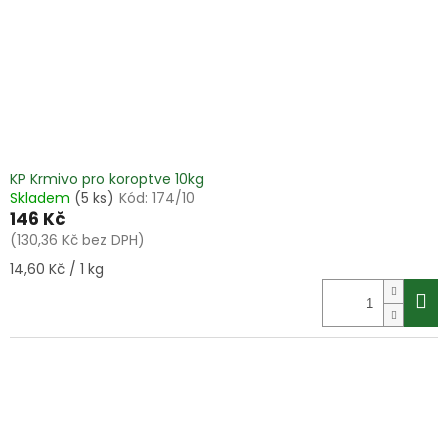
o
d
u
k
t
ů
KP Krmivo pro koroptve 10kg
Skladem
(5 ks)
Kód:
174/10
146 Kč
(130,36 Kč bez DPH)
Měrná
14,60 Kč / 1 kg
cena: