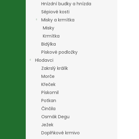
Hnízdní budky a hnízda
Sépiové kosti
Misky a krmítka
Misky
Krmítka
Bidýlka
Pískové podložky
Hlodavci
Zakrslý králík
Morče
Křeček
Pískomil
Potkan
Činčila
Osmák Degu
Ježek
Doplňkové krmivo