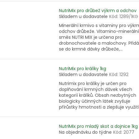
NutriMix pro drůbež výkrm a odchov
Skladem u dodavatele
Kód:
1289/1KG
Minerální krmivo s vitaminy pro výkr
odchov drůbeže. Vitamino-minerální
směs NUTRI MIX je určena pro
drobnochovatele a malochovy. Přid
se do krmné dávky drůbeže,...
NutriMix pro králíky 1kg
Skladem u dodavatele
Kód:
1292
Nutrimix pro králíky je určen pro
doplňování krmných dávek všech
kategorií králíků. Obsah nezbytných
biologicky účinných látek zvyšuje
přírůstky hmotnosti a zlepšuje využití.
NutriMix pro mladý skot a dojnice 1kg
Na objednávku do týdne
Kód:
2077