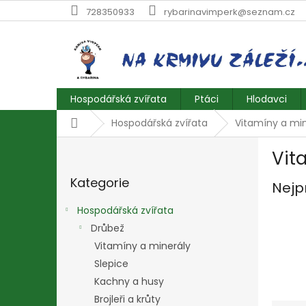
Přejít
728350933
rybarinavimperk@seznam.cz
na
obsah
Hospodářská zvířata
Ptáci
Hlodavci
Domů
Hospodářská zvířata
Vitamíny a min
P
Vit
o
Přeskočit
s
Kategorie
kategorie
Nejp
t
r
Hospodářská zvířata
a
Drůbež
n
Vitamíny a minerály
n
í
Slepice
p
Kachny a husy
a
Brojleři a krůty