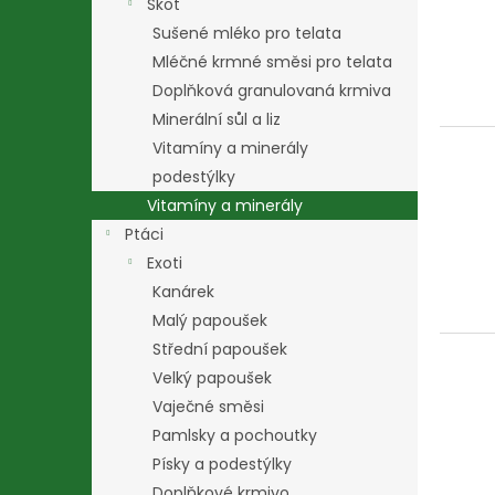
Skot
Sušené mléko pro telata
Mléčné krmné směsi pro telata
Doplňková granulovaná krmiva
Minerální sůl a liz
Vitamíny a minerály
podestýlky
Vitamíny a minerály
Ptáci
Exoti
Kanárek
Malý papoušek
Střední papoušek
Velký papoušek
Vaječné směsi
Pamlsky a pochoutky
Písky a podestýlky
Doplňkové krmivo