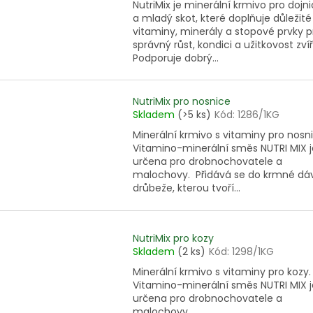
NutriMix je minerální krmivo pro dojn
a mladý skot, které doplňuje důležité
vitaminy, minerály a stopové prvky p
správný růst, kondici a užitkovost zvíř
Podporuje dobrý...
NutriMix pro nosnice
Skladem
(>5 ks)
Kód:
1286/1KG
Minerální krmivo s vitaminy pro nosn
Vitamino-minerální směs NUTRI MIX j
určena pro drobnochovatele a
malochovy. Přidává se do krmné dá
drůbeže, kterou tvoří...
NutriMix pro kozy
Skladem
(2 ks)
Kód:
1298/1KG
Minerální krmivo s vitaminy pro kozy.
Vitamino-minerální směs NUTRI MIX j
určena pro drobnochovatele a
malochovy.