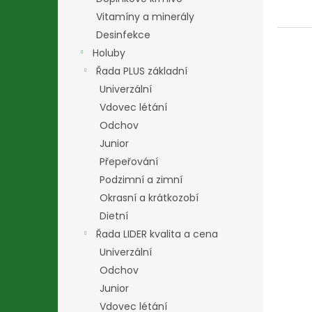
Vitamíny a minerály
Desinfekce
Holuby
Řada PLUS základní
Univerzální
Vdovec létání
Odchov
Junior
Přepeřování
Podzimní a zimní
Okrasní a krátkozobí
Dietní
Řada LIDER kvalita a cena
Univerzální
Odchov
Junior
Vdovec létání