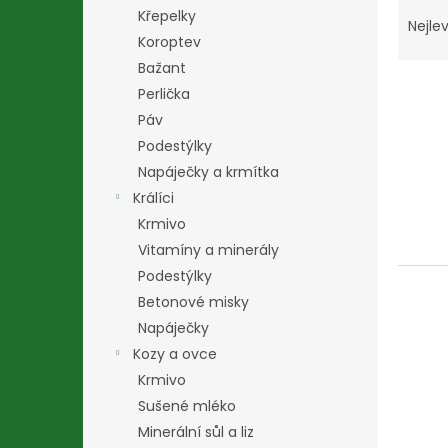
Ř
n
Křepelky
a
e
Nejlev
Koroptev
z
l
e
Bažant
V
n
Perlička
ý
í
Páv
p
p
Podestýlky
i
r
Napáječky a krmítka
s
o
p
d
Králíci
r
u
Krmivo
o
k
Vitamíny a minerály
d
t
Podestýlky
u
ů
Betonové misky
k
t
Napáječky
ů
Kozy a ovce
Krmivo
Sušené mléko
Minerální sůl a liz