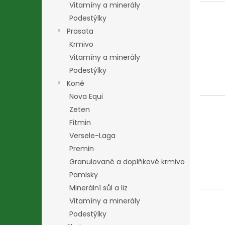
Vitamíny a minerály
Podestýlky
Prasata
Krmivo
Vitamíny a minerály
Podestýlky
Koně
Nova Equi
Zeten
Fitmin
Versele-Laga
Premin
Granulované a doplňkové krmivo
Pamlsky
Minerální sůl a liz
Vitamíny a minerály
Podestýlky