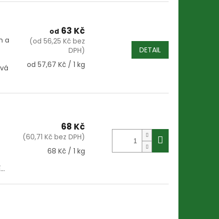
63 Kč
od
m a
(od 56,25 Kč bez
DETAIL
DPH)
Měrná
od 57,67 Kč / 1 kg
ává
cena:
68 Kč
(60,71 Kč bez DPH)
Měrná
68 Kč / 1 kg
cena:
..