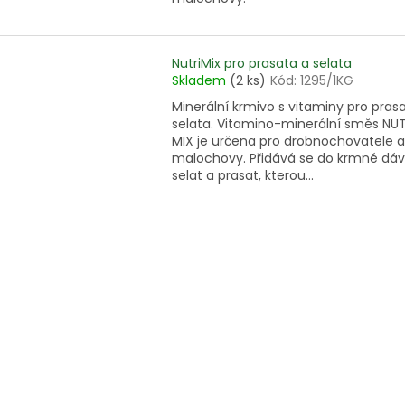
NutriMix pro prasata a selata
Skladem
(2 ks)
Kód:
1295/1KG
Minerální krmivo s vitaminy pro pras
selata. Vitamino-minerální směs NUT
MIX je určena pro drobnochovatele a
malochovy. Přidává se do krmné dáv
selat a prasat, kterou...
O
v
l
á
d
a
c
í
p
r
v