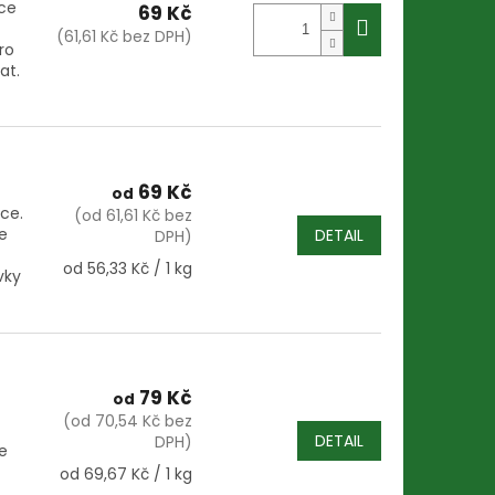
ice
69 Kč
(61,61 Kč bez DPH)
ro
at.
69 Kč
od
ice.
(od 61,61 Kč bez
e
DETAIL
DPH)
Měrná
od 56,33 Kč / 1 kg
vky
cena:
79 Kč
od
(od 70,54 Kč bez
DETAIL
DPH)
e
Měrná
od 69,67 Kč / 1 kg
cena: