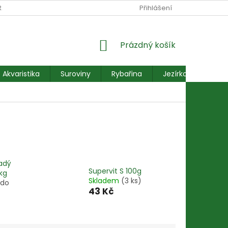
RANY OSOBNÍCH ÚDAJŮ
REKLAMACE FORMULÁŘ
Přihlášení
NÁKUPNÍ
Prázdný košík
KOŠÍK
Akvaristika
Suroviny
Rybařina
Jezírkové ryby
ladý
Supervit S 100g
1kg
Skladem
(3 ks)
 do
43 Kč