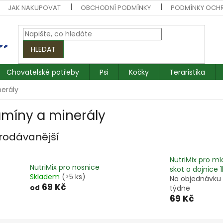
JAK NAKUPOVAT
OBCHODNÍ PODMÍNKY
PODMÍNKY OCH
HLEDAT
Chovatelské potřeby
Psi
Kočky
Teraristika
erály
amíny a minerály
rodávanější
NutriMix pro m
NutriMix pro nosnice
skot a dojnice 
Skladem
(>5 ks)
Na objednávku
69 Kč
od
týdne
69 Kč