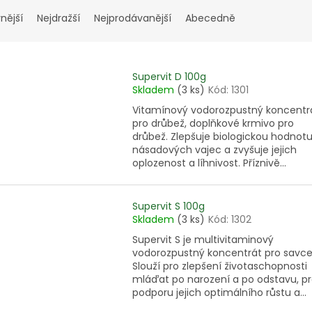
nější
Nejdražší
Nejprodávanější
Abecedně
Supervit D 100g
Skladem
(3 ks)
Kód:
1301
Vitamínový vodorozpustný koncentr
pro drůbež, doplňkové krmivo pro
drůbež. Zlepšuje biologickou hodnot
násadových vajec a zvyšuje jejich
oplozenost a líhnivost. Příznivě...
Supervit S 100g
Skladem
(3 ks)
Kód:
1302
Supervit S je multivitaminový
vodorozpustný koncentrát pro savce
Slouží pro zlepšení životaschopnosti
mláďat po narození a po odstavu, p
podporu jejich optimálního růstu a...