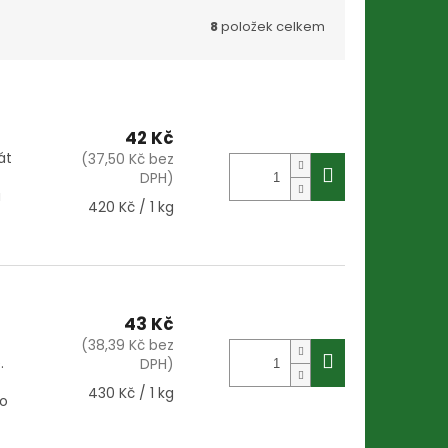
8
položek celkem
42 Kč
át
(37,50 Kč bez
DPH)
u
Měrná
420 Kč / 1 kg
cena:
43 Kč
(38,39 Kč bez
.
DPH)
Měrná
430 Kč / 1 kg
ro
cena: