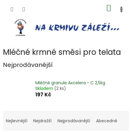
Přejít
NÁKUP
na
obsah
KOŠÍK
Mléčné krmné směsi pro telata
Nejprodávanější
Mléčné granule Axcelera - C 2,5kg
Skladem
(2 ks)
197 Kč
Ř
a
Nejlevnější
Nejdražší
Nejprodávanější
Abecedně
z