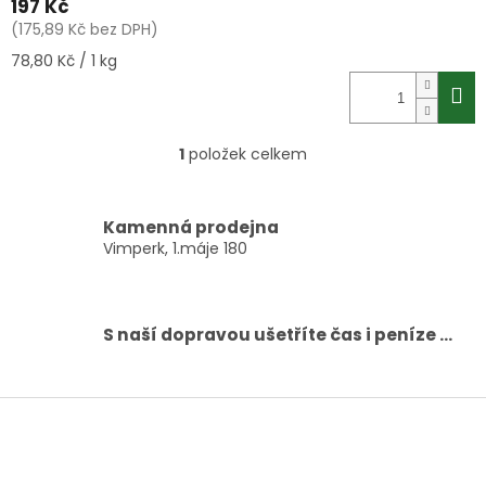
197 Kč
(175,89 Kč bez DPH)
Měrná
78,80 Kč / 1 kg
cena:
1
položek celkem
O
v
l
á
Kamenná prodejna
d
Vimperk, 1.máje 180
a
c
í
p
S naší dopravou ušetříte čas i peníze ...
r
v
k
Z
y
á
v
ý
p
p
a