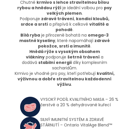
Chutné
krmivo s lehce stravitelnou bílou
rybou a hnědou rýží
je ideální volbou pro
psy
velkých plemen
.
Podporuje
zdravé trávení
,
kondici kloubů,
srdce a srsti
a přispívá k celkové
vitalitě a
pohodě
.
Bílá ryba
je přirozeně bohatá na
omega-3
mastné kyseliny
, které napomáhají
zdravé
pokožce, srsti a imunitě
.
Hnědá rýže s vysokým obsahem
vlákniny
podporuje
šetrné trávení
a
dodává
stabilní energii
díky komplexním
sacharidům.
Krmivo je vhodné pro psy, kteří potřebují
kvalitní,
výživnou a dobře stravitelnou každodenní
výživu
.
VYSOKÝ PODÍL KVALITNÍHO MASA – 26 %
čerstvé a 20 % dehydrované kuřecí
SILNÝ IMUNITNÍ SYSTÉM A ZDRAVÉ
STÁRNUTÍ – Ontario VitalAge Blend™