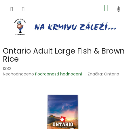
Přejít
NÁKUP
na
obsah
KOŠÍK
Ontario Adult Large Fish & Brown
Rice
1382
Průměrné
Neohodnoceno
Podrobnosti hodnocení
Značka:
Ontario
hodnocení
produktu
je
0,0
z
5
hvězdiček.