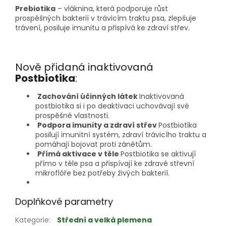
Prebiotika
– vláknina, která podporuje růst
prospěšných bakterií v trávicím traktu psa, zlepšuje
trávení, posiluje imunitu a přispívá ke zdraví střev.
Nově přidaná inaktivovaná
Postbiotika
:
Zachování účinných látek
Inaktivovaná
postbiotika si i po deaktivaci uchovávají své
prospěšné vlastnosti.
Podpora imunity a zdraví střev
Postbiotika
posilují imunitní systém, zdraví trávicího traktu a
pomáhají bojovat proti zánětům.
Přímá aktivace v těle
Postbiotika se aktivují
přímo v těle psa a přispívají ke zdravé střevní
mikroflóře bez potřeby živých bakterií.
Doplňkové parametry
Kategorie
:
Střední a velká plemena