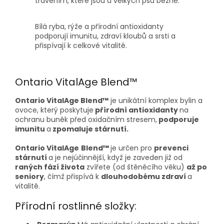
trávením, které jsou u velkých psů běžné.
Bílá ryba, rýže a přírodní antioxidanty
podporují imunitu, zdraví kloubů a srsti a
přispívají k celkové vitalitě.
Ontario VitalAge Blend™
Ontario VitalAge Blend™
je unikátní komplex bylin a
ovoce, který poskytuje
přírodní antioxidanty
na
ochranu buněk před oxidačním stresem,
podporuje
imunitu
a
zpomaluje stárnutí.
Ontario
VitalAge
Blend
™
je určen pro
prevenci
stárnutí
a je nejúčinnější, když je zaveden již od
raných fází života
zvířete (od štěněcího věku)
až po
seniory
, čímž přispívá k
dlouhodobému zdraví
a
vitalitě.
Přírodní rostlinné složky: