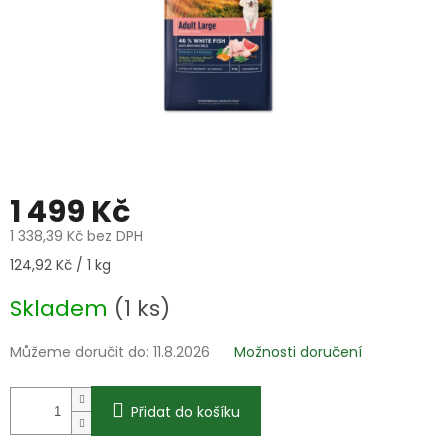
1 499 Kč
1 338,39 Kč bez DPH
Měrná
124,92 Kč / 1 kg
cena:
Skladem
(1 ks)
Můžeme doručit do:
11.8.2026
Možnosti doručení
Přidat do košíku