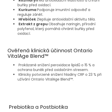
Rozmarýn
Má antioxidační vlastnosti a chrání
buňky před oxidací.
Kurkuma
Podporuje imunitní odpověď a
reguluje zánět.
Hřebíček
Zlepšuje antioxidační aktivitu těla.
Extrakt z grepu
Obsahuje naringin, přírodní
polyfenol, který pomáhá chránit buňky před
oxidací.
Ověřená klinická účinnost Ontario
VitalAge Blend™
Prokázané snížení peroxidace lipidů o 15 % a
ochrana buněk před oxidačním stresem.
Klinicky potvrzené snížení hladiny CRP o 23 % při
užívání Ontario VitalAge Blend™.
Prebiotika a Postbiotika