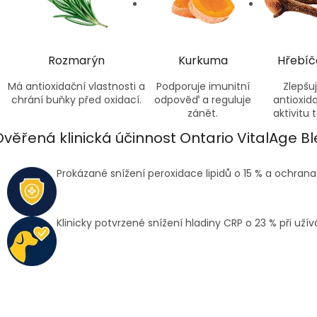
Rozmarýn
Kurkuma
Hřebíč
Má antioxidační vlastnosti a
Podporuje imunitní
Zlepšu
chrání buňky před oxidací.
odpověď a reguluje
antioxid
zánět.
aktivitu t
Ověřená klinická účinnost Ontario VitalAge B
Prokázané snížení peroxidace lipidů o 15 % a ochra
Klinicky potvrzené snížení hladiny CRP o 23 % při uží