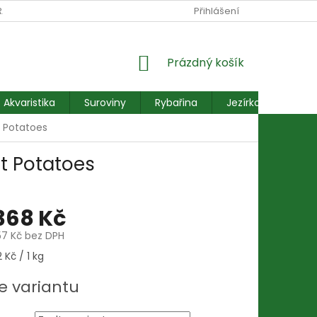
RANY OSOBNÍCH ÚDAJŮ
REKLAMACE FORMULÁŘ
Přihlášení
NÁKUPNÍ
Prázdný košík
KOŠÍK
Akvaristika
Suroviny
Rybařina
Jezírkové ryby
 Potatoes
t Potatoes
368 Kč
57 Kč
bez DPH
 Kč / 1 kg
e variantu