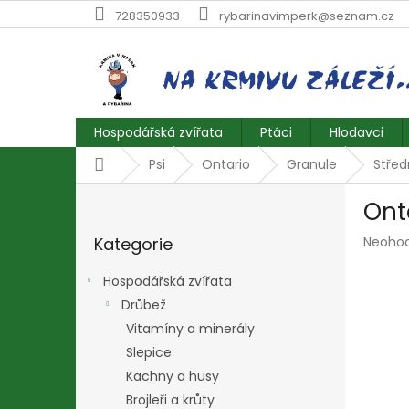
Přejít
728350933
rybarinavimperk@seznam.cz
na
obsah
Hospodářská zvířata
Ptáci
Hlodavci
Domů
Psi
Ontario
Granule
Střed
P
Ont
o
Přeskočit
s
Průmě
Kategorie
Neoho
kategorie
t
hodnoc
r
produk
Hospodářská zvířata
a
je
Drůbež
n
0,0
z
Vitamíny a minerály
n
5
í
Slepice
hvězdič
p
Kachny a husy
a
Brojleři a krůty