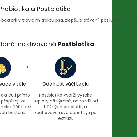
Prebiotika a Postbiotika
kterií v trávicím traktu psa, zlepšuje trávení, posiluje imunitu a
daná inaktivovaná
Postbiotika
:
vace v těle
Odolnost vůči teplu
 aktivují přímo
Postbiotika vydrží vysoké
 přispívají ke
teploty při výrobě, na rozdíl od
 mikroflóře bez
běžných probiotik, a
ých bakterií.
zachovávají své benefity i po
extruzi.