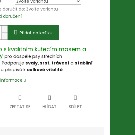
a
doručit do:
Zvolte variantu
i doručení
Přidat do košíku
o s kvalitním kuřecím masem a
y
pro dospělé psy středních
. Podporuje
svaly, srst, trávení
a
stabilní
i
a přispívá k
celkové vitalitě
.
í informace
ZEPTAT SE
HLÍDAT
SDÍLET