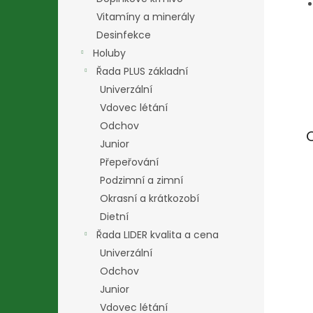
Vitamíny a minerály
Desinfekce
Holuby
Řada PLUS základní
Univerzální
Vdovec létání
Odchov
Junior
Přepeřování
Podzimní a zimní
Okrasní a krátkozobí
Dietní
Řada LIDER kvalita a cena
Univerzální
Odchov
Junior
Vdovec létání