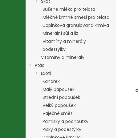
Skot
Sušené mléko pro telata
Mléčné krmné směsi pro telata
Doplňková granulovaná krmiva
Minerální sůl a liz
Vitamíny a minerály
podestýlky
Vitamíny a minerály
Ptáci
Exoti
Kanárek
Malý papoušek
O
Střední papoušek
Velký papoušek
Vaječné směsi
Pamlsky a pochoutky
Písky a podestýlky
Doplňkové krmivo