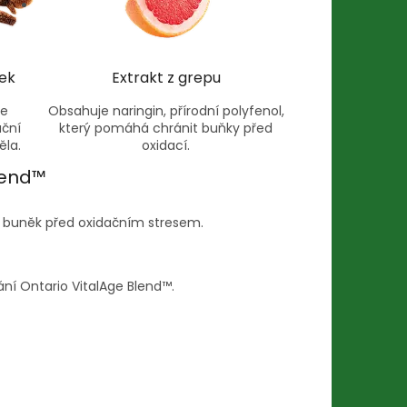
ek
Extrakt z grepu
je
Obsahuje naringin, přírodní polyfenol,
ační
který pomáhá chránit buňky před
ěla.
oxidací.
lend™
na buněk před oxidačním stresem.
vání Ontario VitalAge Blend™.