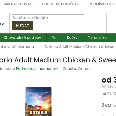
JAK NAKUPOVAT
OBCHODNÍ PODMÍNKY
PODMÍNKY OCH
HLEDAT
Chovatelské potřeby
Psi
Kočky
Teraristika
ní a velká plemena
Ontario Adult Medium Chicken & Sweet
ario Adult Medium Chicken & Swee
rné
dnoceno
Podrobnosti hodnocení
Značka:
Ontario
ení
od
tu
od
328,
Měrná
od 117,92
cena:
ek.
Zvolt