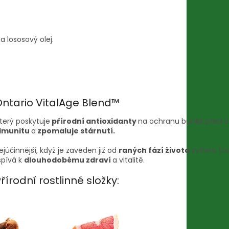
 lososový olej.
ntario VitalAge Blend™
který poskytuje
přírodní antioxidanty
na ochranu buněk před o
imunitu
a
zpomaluje stárnutí.
ejúčinnější, když je zaveden již od
raných fází života
zvířete (o
spívá k
dlouhodobému zdraví
a vitalitě.
řírodní rostlinné složky: