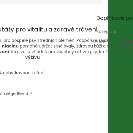
Doplňkové pa
táty pro vitalitu a zdravé trávení
Stře
Kategorie
:
ple
ní pro dospělé psy středních plemen. Podporuje
svaly, srst, trá
EAN
:
Zvol
a
niacinu
pomáhá udržet silné svaly, zdravou kůži a srst.
Batáty
vení
. Krmivo je vhodné pro všechny aktivní psy, kteří potřebují
v
výživu
.
% dehydrované kuřecí
VitalAge Blend™