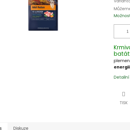
Variant
Můžeme 
Možnost
Krmiv
batát
plemen
energi
Detailn
TISK
s
Diskuze