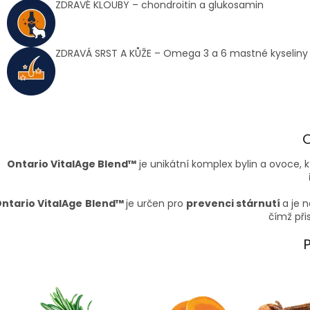
ZDRAVÉ KLOUBY – chondroitin a glukosamin
ZDRAVÁ SRST A KŮŽE – Omega 3 a 6 mastné kyseliny a
O
Ontario VitalAge Blend™
je unikátní komplex bylin a ovoce, 
ntario
VitalAge
Blend
™
je určen pro
prevenci stárnutí
a je n
čímž při
P