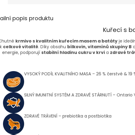
ailní popis produktu
Kuřecí s ba
Chutné
krmivo s kvalitním kuřecím masem a batáty
je ideál
k
celkové vitalitě
. Díky obsahu
bílkovin, vitamínů skupiny B
energie, podporují
stabilní hladinu cukru v krvi
a
zdravé trá
VYSOKÝ PODÍL KVALITNÍHO MASA – 26 % čerstvé & 19 
SILNÝ IMUNITNÍ SYSTÉM A ZDRAVÉ STÁRNUTÍ – Ontario 
ZDRAVÉ TRÁVENÍ – prebiotika a postbiotika