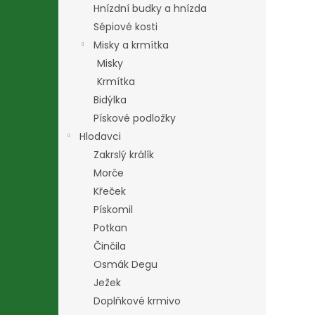
Hnízdní budky a hnízda
Sépiové kosti
Misky a krmítka
Misky
Krmítka
Bidýlka
Pískové podložky
Hlodavci
Zakrslý králík
Morče
Křeček
Pískomil
Potkan
Činčila
Osmák Degu
Ježek
Doplňkové krmivo