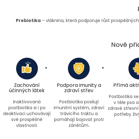
Prebiotika
– vláknina, která podporuje růst prospěšných ba
Nově při
Zachování
Podpora imunity a
Přímá akti
účinných látek
zdraví střev
Postbiotika se
Inaktivovaná
Postbiotika posilují
v těle psa a
postbiotika si i po
imunitní systém, zdraví
zdravé střevní
deaktivaci uchovávají
trávicího traktu a
potřeby živ
své prospěšné
pomáhají bojovat proti
vlastnosti.
zánětům.