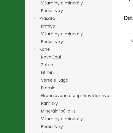
Vitamíny a minerály
Podestýlky
Det
Prasata
Krmivo
Vitamíny a minerály
Podestýlky
Koně
Nova Equi
Zeten
Fitmin
Versele-Laga
Premin
Granulované a doplňkové krmivo
Pamlsky
Minerální sůl a liz
Vitamíny a minerály
Podestýlky