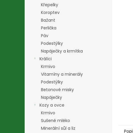
n
Křepelky
e
Koroptev
l
Bažant
Perlička
Páv
Podestýlky
Napáječky a krmítka
Králíci
Krmivo
Vitamíny a minerály
Podestýlky
Betonové misky
Napáječky
Kozy a ovce
Krmivo
Sušené mléko
Minerální sůl a liz
Popi