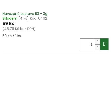
Navázaná sestava R3 - 3g
Skladem
(4 ks)
Kód:
6462
59 Kč
(48,76 Kč bez DPH)
Měrná
59 Kč / 1 ks
cena: