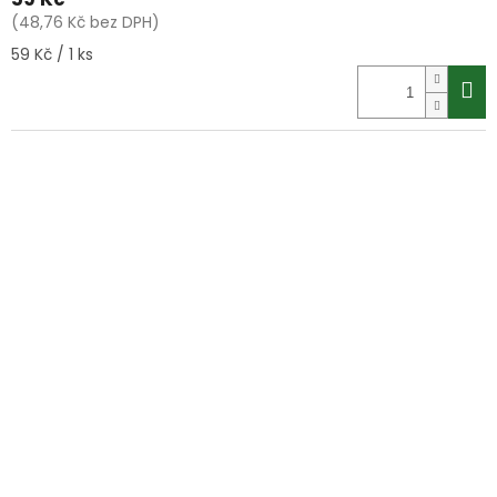
(48,76 Kč bez DPH)
Měrná
59 Kč / 1 ks
cena: