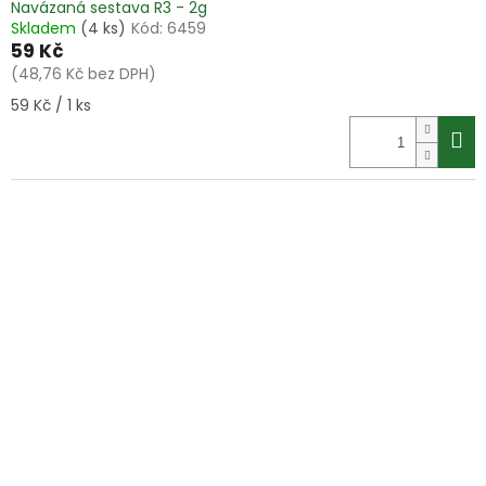
Navázaná sestava R3 - 2g
Skladem
(4 ks)
Kód:
6459
59 Kč
(48,76 Kč bez DPH)
Měrná
59 Kč / 1 ks
cena: