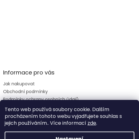
Informace pro vás
Jak nakupovat
Obchodní podmínky
Podmínky ochrany osobních údajů
Reklamace formulář
Tento web používá soubory cookie. Dalším
procházením tohoto webu vyjadřujete souhlas s
jejich používáním.. Více informací
zde
.
Vytvořil Shoptet
Nastavení