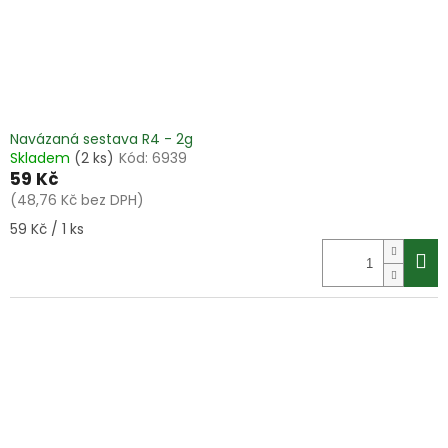
Navázaná sestava R4 - 2g
Skladem
(2 ks)
Kód:
6939
59 Kč
(48,76 Kč bez DPH)
Měrná
59 Kč / 1 ks
cena: