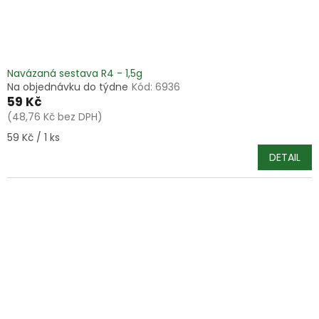
Navázaná sestava R4 - 1,5g
Na objednávku do týdne
Kód:
6936
59 Kč
(48,76 Kč bez DPH)
Měrná
59 Kč / 1 ks
cena:
DETAIL