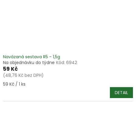
Navázaná sestava R5 - 1,5g
Na objednávku do týdne
Kód:
6942
59 Kč
(48,76 Kč bez DPH)
Měrná
59 Kč / 1 ks
cena:
DETAIL