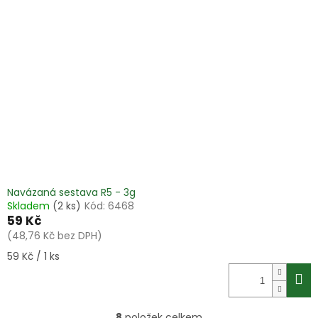
Navázaná sestava R5 - 3g
Skladem
(2 ks)
Kód:
6468
59 Kč
(48,76 Kč bez DPH)
Měrná
59 Kč / 1 ks
cena:
8
položek celkem