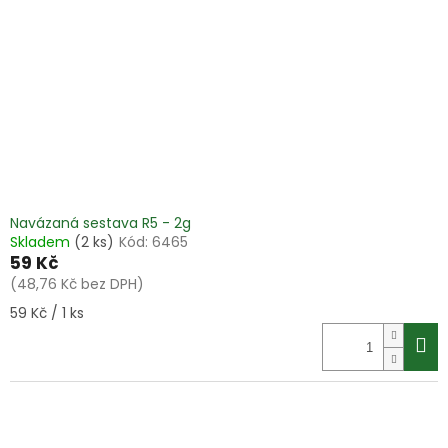
Navázaná sestava R5 - 2g
Skladem
(2 ks)
Kód:
6465
59 Kč
(48,76 Kč bez DPH)
Měrná
59 Kč / 1 ks
cena: