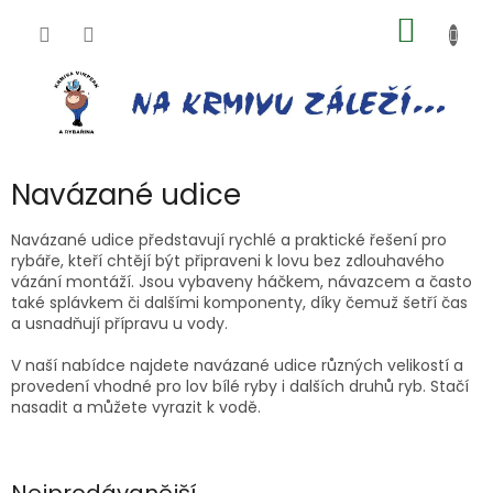
Přejít
NÁKUP
na
obsah
KOŠÍK
Navázané udice
Navázané udice představují rychlé a praktické řešení pro
rybáře, kteří chtějí být připraveni k lovu bez zdlouhavého
vázání montáží. Jsou vybaveny háčkem, návazcem a často
také splávkem či dalšími komponenty, díky čemuž šetří čas
a usnadňují přípravu u vody.
V naší nabídce najdete navázané udice různých velikostí a
provedení vhodné pro lov bílé ryby i dalších druhů ryb. Stačí
nasadit a můžete vyrazit k vodě.
Nejprodávanější