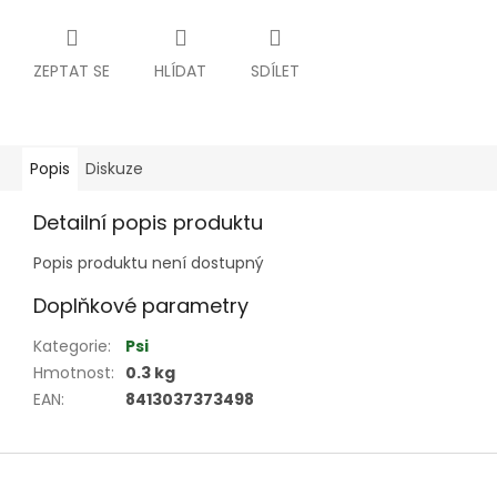
ZEPTAT SE
HLÍDAT
SDÍLET
Popis
Diskuze
Detailní popis produktu
Popis produktu není dostupný
Doplňkové parametry
Kategorie
:
Psi
Hmotnost
:
0.3 kg
EAN
:
8413037373498
Z
á