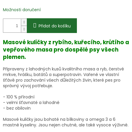
Možnosti doručení
Přidat do košíku
Masové kuličky z rybího, kuřecího, krůtího a
vepřového masa pro dospělé psy všech
plemen.
Připraveny z lahodných kusů kvalitního masa a ryb, čerstvé
mrkve, hrášku, batátů a superpotravin. Vařené ve vlastní
šťávě pro zachování všech důležitých živin, které pes pro
správný vývoj potřebuje.
- 100 % přírodní
- velmi šťavnaté a lahodné
- bez obilovin
Masové kuličky jsou bohaté na bílkoviny a omega 3 a 6
mastné kyseliny. Jsou nejen chutné, ale také vysoce výživné.