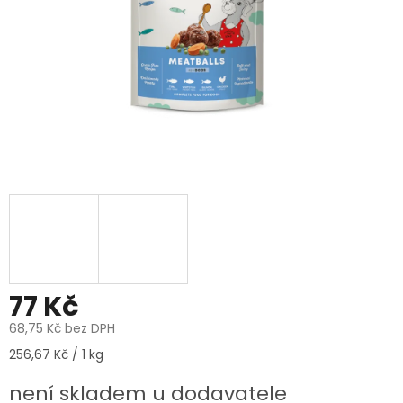
77 Kč
68,75 Kč bez DPH
Měrná
256,67 Kč / 1 kg
cena:
není skladem u dodavatele