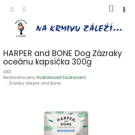
Přejít
NÁKUP
na
obsah
KOŠÍK
HARPER and BONE Dog Zázraky
oceánu kapsička 300g
482
Průměrné
Neohodnoceno
Podrobnosti hodnocení
hodnocení
Značka:
Harper and Bone
produktu
je
0,0
z
5
hvězdiček.