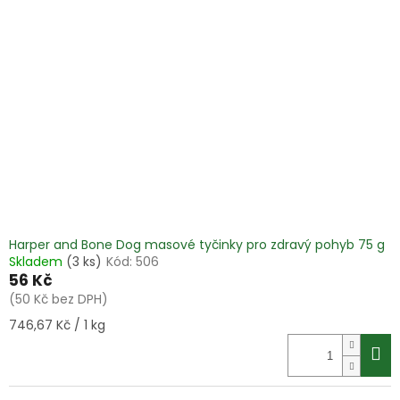
Harper and Bone Dog masové tyčinky pro zdravý pohyb 75 g
Skladem
(3 ks)
Kód:
506
56 Kč
(50 Kč bez DPH)
Měrná
746,67 Kč / 1 kg
cena: