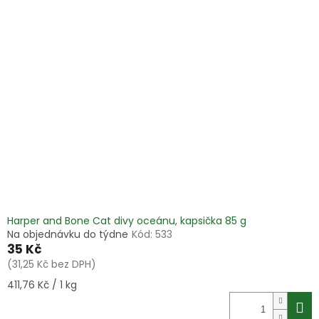
Harper and Bone Cat divy oceánu, kapsička 85 g
Na objednávku do týdne
Kód:
533
35 Kč
(31,25 Kč bez DPH)
Měrná
411,76 Kč / 1 kg
cena: