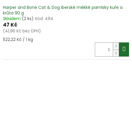
Harper and Bone Cat & Dog iberské měkké pamlsky kuře a
krůta 90 g
Skladem
(2 ks)
Kód:
494
47 Kč
(41,96 Kč bez DPH)
Měrná
522,22 Kč / 1 kg
cena: