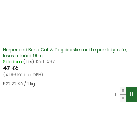
Harper and Bone Cat & Dog iberské měkké pamlsky kuře,
losos a tuňák 90 g
Skladem
(1 ks)
Kód:
497
47 Kč
(41,96 Kč bez DPH)
Měrná
522,22 Kč / 1 kg
cena: