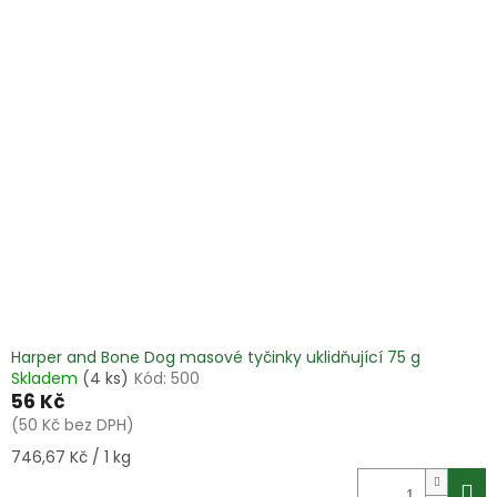
Harper and Bone Dog masové tyčinky uklidňující 75 g
Skladem
(4 ks)
Kód:
500
56 Kč
(50 Kč bez DPH)
Měrná
746,67 Kč / 1 kg
cena: