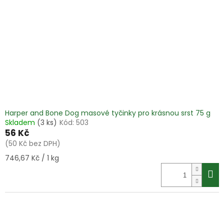
Harper and Bone Dog masové tyčinky pro krásnou srst 75 g
Skladem
(3 ks)
Kód:
503
56 Kč
(50 Kč bez DPH)
Měrná
746,67 Kč / 1 kg
cena: