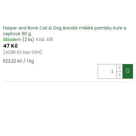
Harper and Bone Cat & Dog iberské měkké pamlsky kuře a
vepřové 90 g
Skladem
(2 ks)
Kód:
491
47 Kč
(41,96 Kč bez DPH)
Měrná
522,22 Kč / 1 kg
cena: