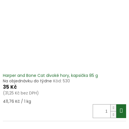
i
r
s
o
p
d
r
u
o
k
d
t
u
ů
k
t
ů
Harper and Bone Cat divoké hory, kapsička 85 g
Na objednávku do týdne
Kód:
530
35 Kč
(31,25 Kč bez DPH)
Měrná
411,76 Kč / 1 kg
cena: