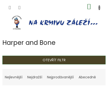
Přejít
NÁKUP
na
obsah
KOŠÍK
Harper and Bone
OTEVŘÍT FILTR
Ř
a
Nejlevnější
Nejdražší
Nejprodávanější
Abecedně
z
e
V
n
ý
í
p
p