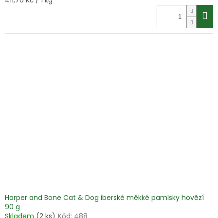
411,76 Kč / 1 kg
cena:
Harper and Bone Cat & Dog iberské měkké pamlsky hovězí
90 g
Skladem
(2 ks)
Kód:
488