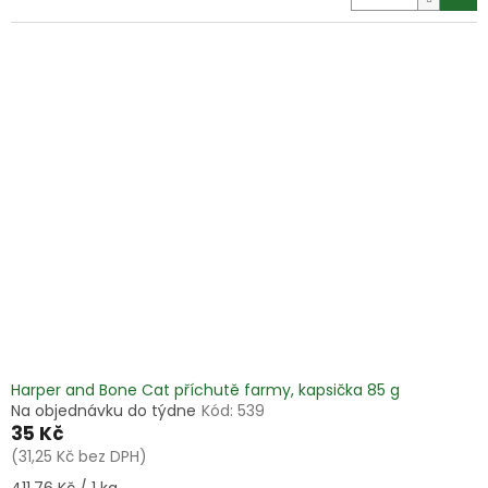
Harper and Bone Cat příchutě farmy, kapsička 85 g
Na objednávku do týdne
Kód:
539
35 Kč
(31,25 Kč bez DPH)
Měrná