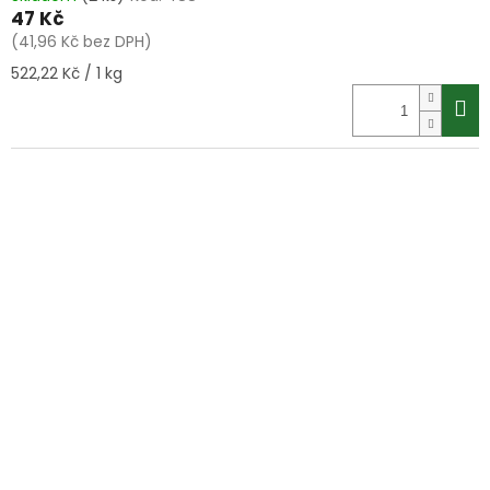
47 Kč
(41,96 Kč bez DPH)
Měrná
522,22 Kč / 1 kg
cena: