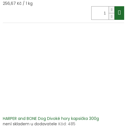
Měrná
256,67 Kč / 1 kg
cena:
HARPER and BONE Dog Divoké hory kapsička 300g
není skladem u dodavatele
Kód:
485