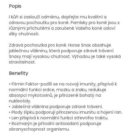
Popis
I kůň si zaslouží odměnu, dopřejte mu kvalitní a
zdravou pochoutku pro koně. Pamlsky pro koně jsou s
různými příchutěmi a zaručeně Vašeho koně osloví
díky chutnosti.
Zdravá pochoutka pro koně. Horse Snax obsahuje
jablečnou vlákninu, která podporuje zdravé trávení.
Snaxy mají vysokou chutnost. Výhodou je také vysoká
stravitelnost.
Benefity
• Fitmin Faktor-podílí se na rozvoji imunity, přispívá k
normální funkci srdce, mozku a zraku, redukuje
absorpci mykotoxinů, je přirozeně bohatý na
nukleotidy.
• Jablečná vláknina podporuje zdravé trávení.
• Plody šípku podporují přirozenou imunitu a hojení ran.
• Len přispívá k normální funkci střevního traktu.
• Rozmarýn je přírodní antioxidant podporuje
obranyschopnost organismu.