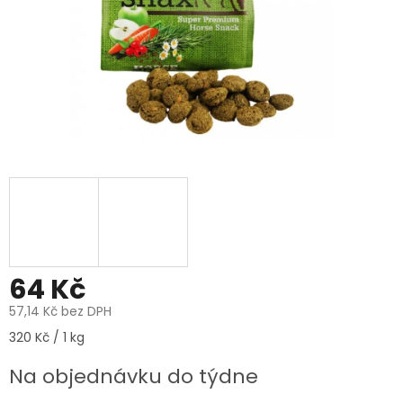
64 Kč
57,14 Kč bez DPH
Měrná
320 Kč / 1 kg
cena:
Na objednávku do týdne