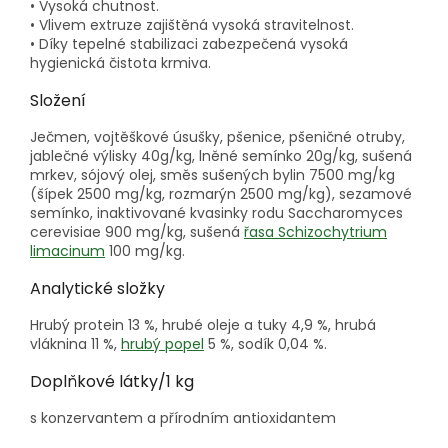
• Vysoká chutnost.
• Vlivem extruze zajištěná vysoká stravitelnost.
• Díky tepelné stabilizaci zabezpečená vysoká
hygienická čistota krmiva.
Složení
Ječmen, vojtěškové úsušky, pšenice, pšeničné otruby,
jablečné výlisky 40g/kg, lněné semínko 20g/kg, sušená
mrkev, sójový olej, směs sušených bylin 7500 mg/kg
(šípek 2500 mg/kg, rozmarýn 2500 mg/kg), sezamové
semínko, inaktivované kvasinky rodu Saccharomyces
cerevisiae 900 mg/kg, sušená
řasa Schizochytrium
limacinum
100 mg/kg.
Analytické složky
Hrubý protein 13 %, hrubé oleje a tuky 4,9 %, hrubá
vláknina 11 %,
hrubý popel
5 %, sodík 0,04 %.
Doplňkové látky/1 kg
s konzervantem a přírodním antioxidantem