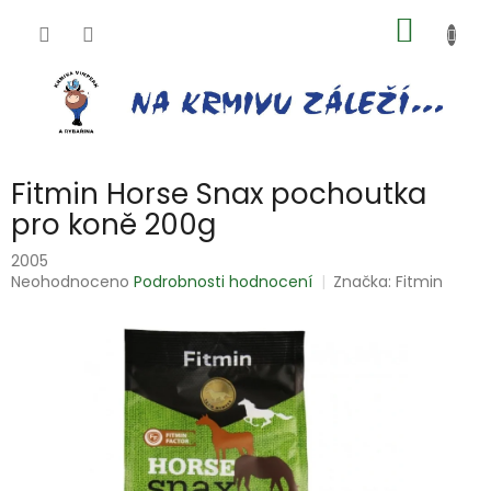
Přejít
NÁKUP
na
obsah
KOŠÍK
Fitmin Horse Snax pochoutka
pro koně 200g
2005
Průměrné
Neohodnoceno
Podrobnosti hodnocení
Značka:
Fitmin
hodnocení
produktu
je
0,0
z
5
hvězdiček.