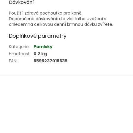
Dávkování
Použití: zdravá pochoutka pro koně.
Doporučené dávkování: dle vlastního uvážení s
ohledemna celkovou denní krmnou dávku zvířete.
Doplňkové parametry
Kategorie
:
Pamlsky
Hmotnost
:
0.2 kg
EAN
:
8595237018635
Z
á
p
a
t
í