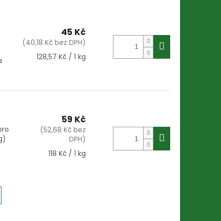
45 Kč
(40,18 Kč bez DPH)
Měrná
128,57 Kč / 1 kg
a
cena:
59 Kč
pro
(52,68 Kč bez
g)
DPH)
Měrná
118 Kč / 1 kg
cena: