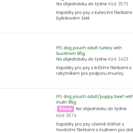
Na objednávku do týdne
Kód:
3573
Kapsičky pro psy s kuřecími filetkami
bylinkovém želé
FFL dog pouch adult turkey with
buckhorn 85g
Na objednávku do týdne
Kód:
3423
Kapsišky pro psy s krůtími filetkami s
rakytníkem pro podporu imunity.
FFL dog pouch adult/puppy beef wit
inulin 85g
Na objednávku do týdne
Štěně
Kód:
3574
Kapsičky pro psy včetně štěňat s
hovězími filetkami s inulinem pro do