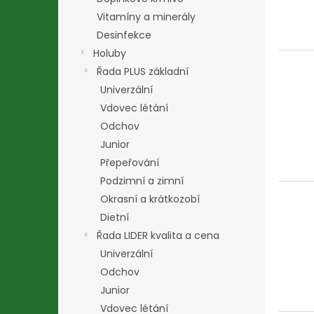
Vitamíny a minerály
Desinfekce
Holuby
Řada PLUS základní
Univerzální
Vdovec létání
Odchov
Junior
Přepeřování
Podzimní a zimní
Okrasní a krátkozobí
Dietní
Řada LIDER kvalita a cena
Univerzální
Odchov
Junior
Vdovec létání