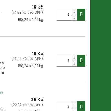
16 Kč
–
(14,29 Kč bez DPH)
Měrná
188,24 Kč / 1 kg
cena:
16 Kč
(14,29 Kč bez DPH)
m v
Měrná
188,24 Kč / 1 kg
pro
cena:
lní
ch
25 Kč
(22,32 Kč bez DPH)
vým