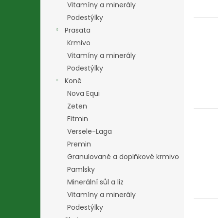
Vitamíny a minerály
Podestýlky
Prasata
Krmivo
Vitamíny a minerály
Podestýlky
Koně
Nova Equi
Zeten
Fitmin
Versele-Laga
Premin
Granulované a doplňkové krmivo
Pamlsky
Minerální sůl a liz
Vitamíny a minerály
Podestýlky