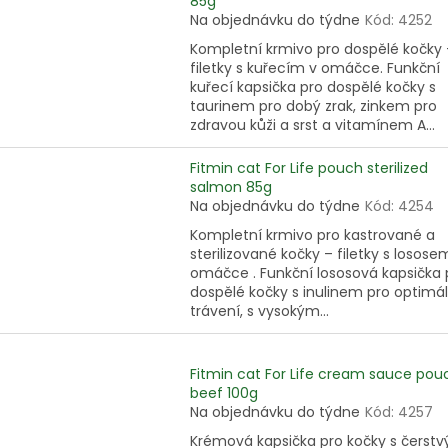
85g
Na objednávku do týdne
Kód:
4252
Kompletní krmivo pro dospělé kočky 
filetky s kuřecím v omáčce. Funkční
kuřecí kapsička pro dospělé kočky s
taurinem pro dobý zrak, zinkem pro
zdravou kůži a srst a vitamínem A...
Fitmin cat For Life pouch sterilized
salmon 85g
Na objednávku do týdne
Kód:
4254
Kompletní krmivo pro kastrované a
sterilizované kočky – filetky s losose
omáčce . Funkční lososová kapsička 
dospělé kočky s inulinem pro optimál
trávení, s vysokým...
Fitmin cat For Life cream sauce pou
beef 100g
Na objednávku do týdne
Kód:
4257
Krémová kapsička pro kočky s čerst