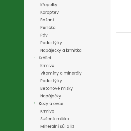
i
r
n
Křepelky
s
o
e
p
Koroptev
d
l
r
u
Bažant
o
k
Perlička
d
t
Páv
u
ů
Podestýlky
k
Napáječky a krmítka
t
ů
Králíci
Krmivo
Vitamíny a minerály
Podestýlky
Betonové misky
Napáječky
Kozy a ovce
Krmivo
Sušené mléko
Minerální sůl a liz