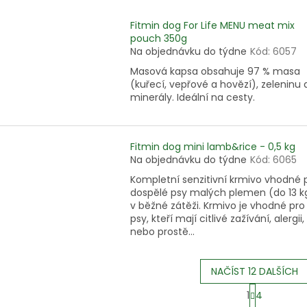
Fitmin dog For Life MENU meat mix
pouch 350g
Na objednávku do týdne
Kód:
6057
Masová kapsa obsahuje 97 % masa
(kuřecí, vepřové a hovězí), zeleninu 
minerály. Ideální na cesty.
Fitmin dog mini lamb&rice - 0,5 kg
Na objednávku do týdne
Kód:
6065
Kompletní senzitivní krmivo vhodné 
dospělé psy malých plemen (do 13 k
v běžné zátěži. Krmivo je vhodné pro
psy, kteří mají citlivé zažívání, alergii,
nebo prostě...
NAČÍST 12 DALŠÍCH
S
1
4
t
O