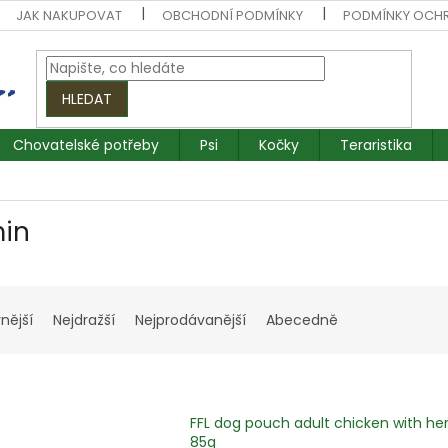
JAK NAKUPOVAT
OBCHODNÍ PODMÍNKY
PODMÍNKY OCH
HLEDAT
Chovatelské potřeby
Psi
Kočky
Teraristika
min
nější
Nejdražší
Nejprodávanější
Abecedně
FFL dog pouch adult chicken with he
85g