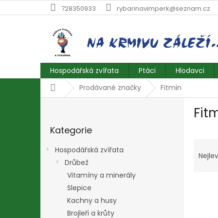
Přejít
728350933
rybarinavimperk@seznam.cz
na
obsah
Hospodářská zvířata
Ptáci
Hlodavci
Domů
Prodávané značky
Fitmin
P
Fit
o
Přeskočit
s
Kategorie
kategorie
t
Ř
r
Hospodářská zvířata
a
a
Nejlev
Drůbež
z
n
e
Vitamíny a minerály
n
V
n
í
Slepice
ý
í
p
Kachny a husy
p
p
a
Brojleři a krůty