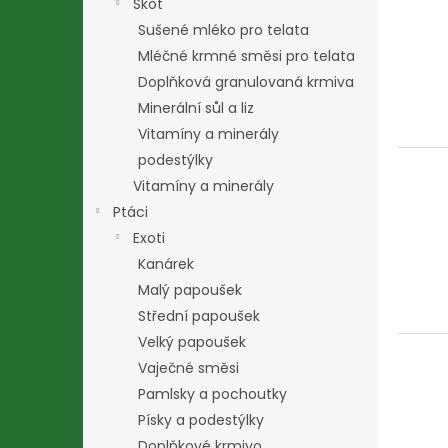
Skot
Sušené mléko pro telata
Mléčné krmné směsi pro telata
Doplňková granulovaná krmiva
Minerální sůl a liz
Vitamíny a minerály
podestýlky
Vitamíny a minerály
Ptáci
Exoti
Kanárek
Malý papoušek
Střední papoušek
Velký papoušek
Vaječné směsi
Pamlsky a pochoutky
Písky a podestýlky
Doplňkové krmivo