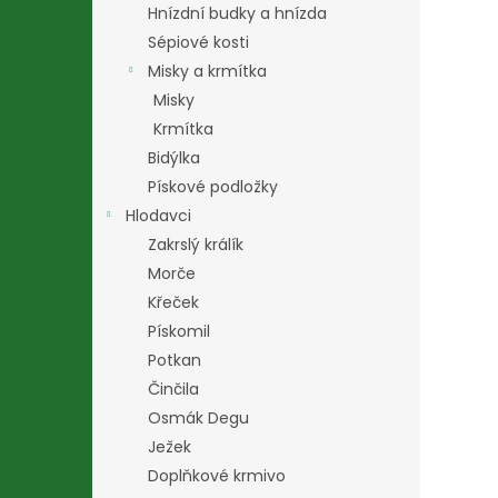
Hnízdní budky a hnízda
Sépiové kosti
Misky a krmítka
Misky
Krmítka
Bidýlka
Pískové podložky
Hlodavci
Zakrslý králík
Morče
Křeček
Pískomil
Potkan
Činčila
Osmák Degu
Ježek
Doplňkové krmivo