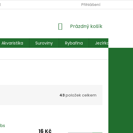
RANY OSOBNÍCH ÚDAJŮ
REKLAMACE FORMULÁŘ
Přihlášení
NÁKUPNÍ
Prázdný košík
KOŠÍK
Akvaristika
Suroviny
Rybařina
Jezírkové ryby
43
položek celkem
rbs
16 Kč