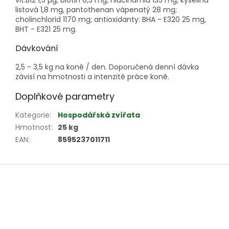
vit.B12 1,5 µg, biotin 0,3 mg, niacinamid 135 mg, kyselina
listová 1,8 mg, pantothenan vápenatý 28 mg;
cholinchlorid 1170 mg; antioxidanty: BHA - E320 25 mg,
BHT - E321 25 mg.
Dávkování
2,5 - 3,5 kg na koně / den. Doporučená denní dávka
závisí na hmotnosti a intenzitě práce koně.
Doplňkové parametry
Kategorie
:
Hospodářská zvířata
Hmotnost
:
25 kg
EAN
:
8595237011711
Z
á
p
a
t
í