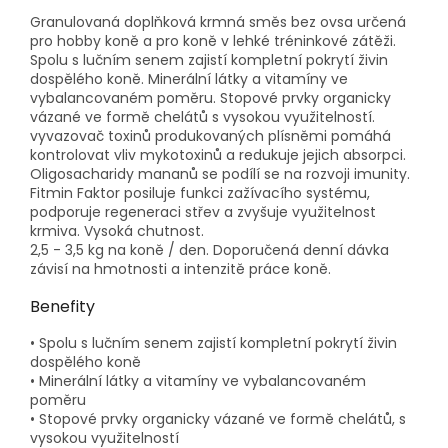
Granulovaná doplňková krmná směs bez ovsa určená
pro hobby koně a pro koně v lehké tréninkové zátěži.
Spolu s lučním senem zajistí kompletní pokrytí živin
dospělého koně. Minerální látky a vitamíny ve
vybalancovaném poměru. Stopové prvky organicky
vázané ve formě chelátů s vysokou využitelností.
vyvazovač toxinů produkovaných plísněmi pomáhá
kontrolovat vliv mykotoxinů a redukuje jejich absorpci.
Oligosacharidy mananů se podílí se na rozvoji imunity.
Fitmin Faktor posiluje funkci zažívacího systému,
podporuje regeneraci střev a zvyšuje využitelnost
krmiva. Vysoká chutnost.
2,5 - 3,5 kg na koně / den. Doporučená denní dávka
závisí na hmotnosti a intenzitě práce koně.
Benefity
• Spolu s lučním senem zajistí kompletní pokrytí živin
dospělého koně
• Minerální látky a vitamíny ve vybalancovaném
poměru
• Stopové prvky organicky vázané ve formě chelátů, s
vysokou využitelností