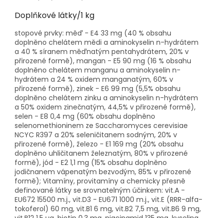
Doplňkové látky/1 kg
stopové prvky: měď - E4 33 mg (40 % obsahu
doplněno chelátem mědi a aminokyselin n-hydrátem
a 40 % síranem měďnatým pentahydrátem, 20% v
přirozené formě), mangan - E5 90 mg (16 % obsahu
doplněno chelátem manganu a aminokyselin n-
hydrátem a 24 % oxidem manganatým, 60% v
přirozené formě), zinek - E6 99 mg (5,5% obsahu
doplněno chelátem zinku a aminokyselin n-hydrátem
a 50% oxidem zinečnatým, 44,5% v přirozené formě),
selen - E8 0,4 mg (60% obsahu doplněno
selenomethioninem ze Saccharomyces cerevisiae
NCYC R397 a 20% seleničitanem sodným, 20% v
přirozené formě), železo - E1 169 mg (20% obsahu
doplněno uhličitanem železnatým, 80% v přirozené
formě), jód - E2 1,1 mg (15% obsahu doplněno
jodičnanem vápenatým bezvodým, 85% v přirozené
formě); Vitamíny, provitamíny a chemicky přesně
definované látky se srovnatelným účinkem: vit.A -
EU672 15500 m.j., vit.D3 - EU671 1000 m.j., vit.E (RRR-alfa-
tokoferol) 60 mg, vit.B1 6 mg, vit.B2 7,5 mg, vit.B6 9 mg,