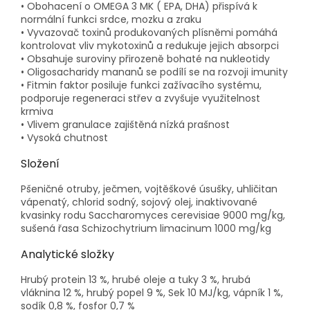
• Obohacení o OMEGA 3 MK ( EPA, DHA) přispívá k
normální funkci srdce, mozku a zraku
• Vyvazovač toxinů produkovaných plísněmi pomáhá
kontrolovat vliv mykotoxinů a redukuje jejich absorpci
• Obsahuje suroviny přirozeně bohaté na nukleotidy
• Oligosacharidy mananů se podílí se na rozvoji imunity
• Fitmin faktor posiluje funkci zažívacího systému,
podporuje regeneraci střev a zvyšuje využitelnost
krmiva
• Vlivem granulace zajištěná nízká prašnost
• Vysoká chutnost
Složení
Pšeničné otruby, ječmen, vojtěškové úsušky, uhličitan
vápenatý, chlorid sodný, sojový olej, inaktivované
kvasinky rodu Saccharomyces cerevisiae 9000 mg/kg,
sušená řasa Schizochytrium limacinum 1000 mg/kg
Analytické složky
Hrubý protein 13 %, hrubé oleje a tuky 3 %, hrubá
vláknina 12 %, hrubý popel 9 %, Sek 10 MJ/kg, vápník 1 %,
sodík 0,8 %, fosfor 0,7 %