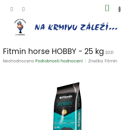
Přejít
NÁKUP
na
obsah
KOŠÍK
Fitmin horse HOBBY - 25 kg
2031
Průměrné
Neohodnoceno
Podrobnosti hodnocení
Značka:
Fitmin
hodnocení
produktu
je
0,0
z
5
hvězdiček.