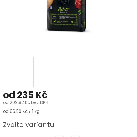
od
235 Kč
od
209,82 Kč
bez DPH
Měrná
od 66,50 Kč / 1 kg
cena:
Zvolte variantu