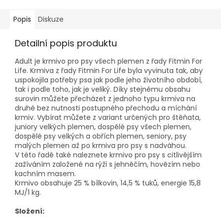
Popis
Diskuze
Detailní popis produktu
Adult je krmivo pro psy všech plemen z řady Fitmin For
Life. Krmiva z řady Fitmin For Life byla vyvinuta tak, aby
uspokojila potřeby psa jak podle jeho životního období,
tak i podle toho, jak je veliký. Díky stejnému obsahu
surovin můžete přecházet z jednoho typu krmiva na
druhé bez nutnosti postupného přechodu a míchání
krmiv. Vybírat můžete z variant určených pro štěňata,
juniory velkých plemen, dospělé psy všech plemen,
dospělé psy velkých a obřích plemen, seniory, psy
malých plemen až po krmiva pro psy s nadváhou.
V této řadě také naleznete krmivo pro psy s citlivějším
zažíváním založené na rýži s jehněčím, hovězím nebo
kachním masem.
Krmivo obsahuje 25 % bílkovin, 14,5 % tuků, energie 15,8
MJ/1 kg.
Složení: