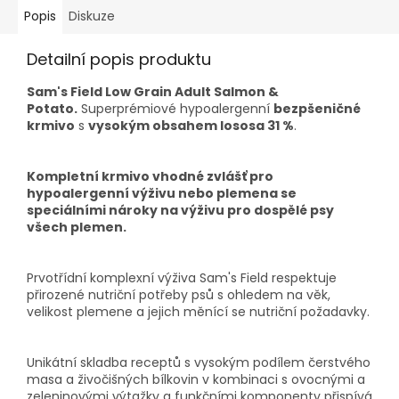
Popis
Diskuze
Detailní popis produktu
Sam's Field Low Grain Adult Salmon &
Potato.
Superprémiové hypoalergenní
bezpšeničné
krmivo
s
vysokým obsahem lososa 31 %
.
Kompletní krmivo vhodné zvlášť pro
hypoalergenní výživu nebo plemena se
speciálními nároky na výživu pro dospělé psy
všech plemen.
Prvotřídní komplexní výživa Sam's Field respektuje
přirozené nutriční potřeby psů s ohledem na věk,
velikost plemene a jejich měnící se nutriční požadavky.
Unikátní skladba receptů s vysokým podílem čerstvého
masa a živočišných bílkovin v kombinaci s ovocnými a
zeleninovými výtažky a funkčními komponenty přispívá