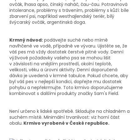
ovčák, lhasa apso, čínský naháč, čau-čau. Potravinová
intolerance, problémy s trávením, problémy s kůží: bíle
zbarvení psi, například westhajlendský teriér, bílý
švýcarský ovčák, argentinská doga.
Krmný návod:
podávejte suché nebo mírně
navlhčené ve vodě, případně ve vývaru. Ujistěte se, že
váš pes má vždy dostatek čerstvé pitné vody. Denní
výživové požadavky vašeho psa se mohou lišit
v závislosti na vnějším prostředí, okolní teplotě,
velikosti, věku a úrovni aktivity. Denní doporučená
dávka je uvedená v krmné tabulce. Pokud chcete, aby
byl váš pes v nejlepší kondici, dopřejte mu dostatek
pohybu a nepřekrmujte. Toto krmivo doporučujeme
kombinovat s dalšími produkty značky Sam's Field.
Není určeno k lidské spotřebě. Skladujte na chladném a
suchém místě. Minimální trvanlivost: viz horní část
obalu.
Krmivo vyrobené v České republice.