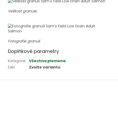
Velikost granule.
Fotografie granulí.
Doplňkové parametry
Kategorie
:
Všechna plemena
EAN
:
Zvolte variantu
Z
á
p
a
t
í