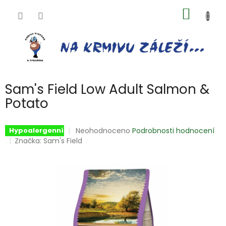
Přejít
NÁKUP
na
obsah
KOŠÍK
Sam's Field Low Adult Salmon &
Potato
Průměrné
Neohodnoceno
Podrobnosti hodnocení
Hypoalergenní
hodnocení
Značka:
Sam's Field
produktu
je
0,0
z
5
hvězdiček.