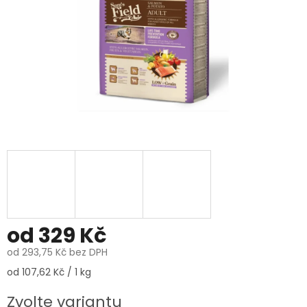
od
329 Kč
od
293,75 Kč
bez DPH
Měrná
od 107,62 Kč / 1 kg
cena:
Zvolte variantu