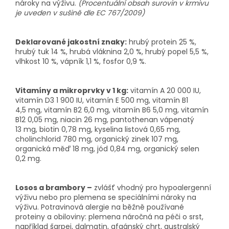
nároky na výživu.
(Procentuální obsah surovin v krmivu
je uveden v sušině dle EC 767/2009)
Deklarované jakostní znaky:
hrubý protein 25 %,
hrubý tuk 14 %, hrubá vláknina 2,0 %, hrubý popel 5,5 %,
vlhkost 10 %, vápník 1,1 %, fosfor 0,9 %.
Vitamíny a mikroprvky v 1 kg:
vitamín A 20 000 IU,
vitamín D3 1 900 IU, vitamín E 500 mg, vitamín B1
4,5 mg, vitamín B2 6,0 mg, vitamín B6 5,0 mg, vitamín
B12 0,05 mg, niacin 26 mg, pantothenan vápenatý
13 mg, biotin 0,78 mg, kyselina listová 0,65 mg,
cholinchlorid 780 mg, organický zinek 107 mg,
organická měď 18 mg, jód 0,84 mg, organický selen
0,2 mg.
Losos a brambory –
zvlášť vhodný pro hypoalergenní
výživu nebo pro plemena se speciálními nároky na
výživu. Potravinová alergie na běžně používané
proteiny a obiloviny: plemena náročná na péči o srst,
například šarpej, dalmatin, afgánský chrt, australský