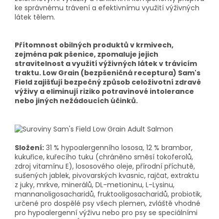
ke správnému trávení a efektivnímu využití výživných
látek tělem.
Přítomnost obilných produktů v krmivech,
zejména pak pšenice, zpomaluje jejich
stravitelnost a využití výživných látek v trávicím
traktu. Low Grain (bezpšeničná receptura) Sam's
Field zajišťují bezpečný způsob celoživotní zdravé
výživy a eliminují riziko potravinové intolerance
nebo jiných nežádoucích účinků.
Složení:
31 % hypoalergenního lososa, 12 % brambor,
kukuřice, kuřecího tuku (chráněno směsí tokoferolů,
zdroj vitamínu E), lososového oleje, přírodní příchutě,
sušených jablek, pivovarských kvasnic, rajčat, extraktu
z juky, mrkve, minerálů, DL-metioninu, L-Lysinu,
mannanoligosacharidů, fruktooligosacharidů, probiotik,
určené pro dospělé psy všech plemen, zvláště vhodné
pro hypoalergenní výživu nebo pro psy se speciálními