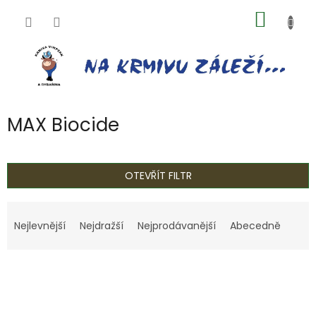
Přejít
NÁKUP
na
obsah
KOŠÍK
MAX Biocide
OTEVŘÍT FILTR
Ř
a
Nejlevnější
Nejdražší
Nejprodávanější
Abecedně
z
e
V
n
ý
í
p
p