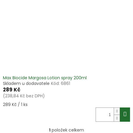
i
r
s
o
p
d
r
u
o
k
d
t
u
ů
k
t
ů
Max Biocide Margosa Lotion spray 200ml
Skladem u dodavatele
Kód:
6861
289 Kč
(238,84 Kč bez DPH)
Měrná
289 Kč / 1 ks
cena:
1
položek celkem
O