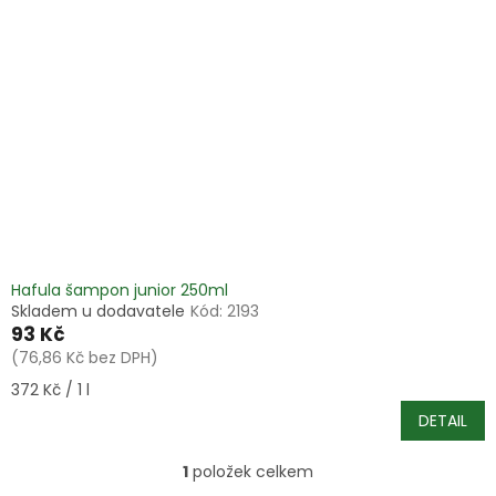
i
r
s
o
p
d
r
u
o
k
d
t
u
ů
k
t
ů
Hafula šampon junior 250ml
Skladem u dodavatele
Kód:
2193
93 Kč
(76,86 Kč bez DPH)
Měrná
372 Kč / 1 l
cena:
DETAIL
1
položek celkem
O