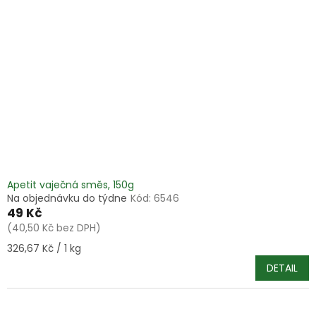
i
r
s
o
p
d
r
u
o
k
d
t
u
ů
k
t
ů
Apetit vaječná směs, 150g
Na objednávku do týdne
Kód:
6546
49 Kč
(40,50 Kč bez DPH)
Měrná
326,67 Kč / 1 kg
cena:
DETAIL