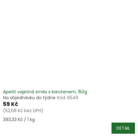
Apetit vaječná směs s karotenem, 150g
Na objednávku do týdne
Kód:
6549
59 Kč
(52,68 Kč bez DPH)
Měrná
393,33 Kč / 1 kg
cena:
DETAIL