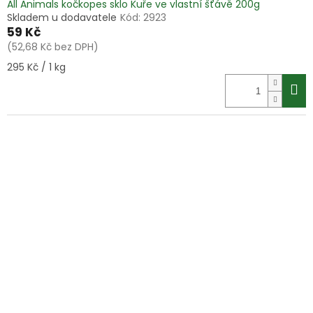
All Animals kočkopes sklo Kuře ve vlastní šťávě 200g
Skladem u dodavatele
Kód:
2923
59 Kč
(52,68 Kč bez DPH)
Měrná
295 Kč / 1 kg
cena: