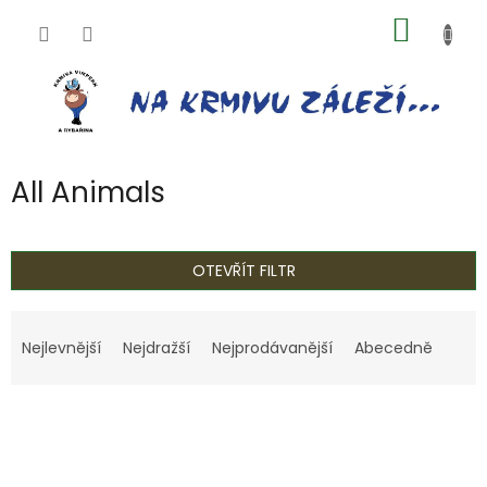
Přejít
NÁKUP
na
obsah
KOŠÍK
All Animals
OTEVŘÍT FILTR
Ř
a
Nejlevnější
Nejdražší
Nejprodávanější
Abecedně
z
e
V
n
ý
í
p
p