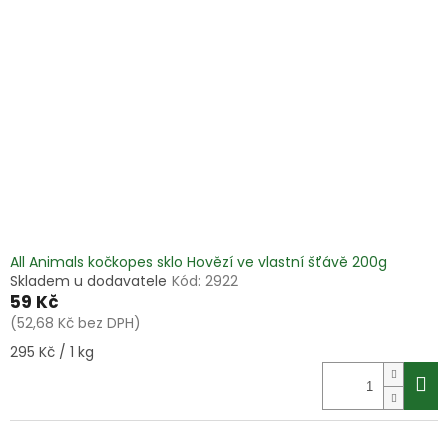
i
r
s
o
p
d
r
u
o
k
d
t
u
ů
k
t
ů
All Animals kočkopes sklo Hovězí ve vlastní šťávě 200g
Skladem u dodavatele
Kód:
2922
59 Kč
(52,68 Kč bez DPH)
Měrná
295 Kč / 1 kg
cena: