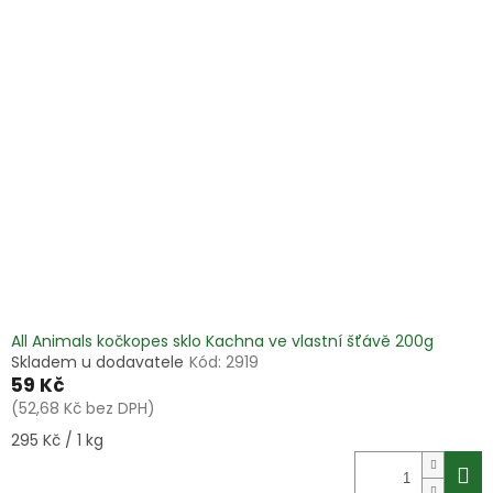
All Animals kočkopes sklo Kachna ve vlastní šťávě 200g
Skladem u dodavatele
Kód:
2919
59 Kč
(52,68 Kč bez DPH)
Měrná
295 Kč / 1 kg
cena: