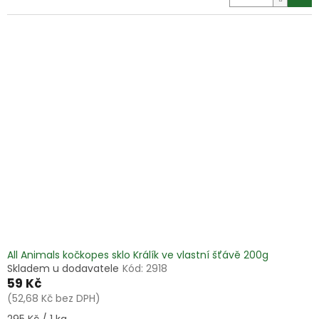
All Animals kočkopes sklo Králík ve vlastní šťávě 200g
Skladem u dodavatele
Kód:
2918
59 Kč
(52,68 Kč bez DPH)
Měrná