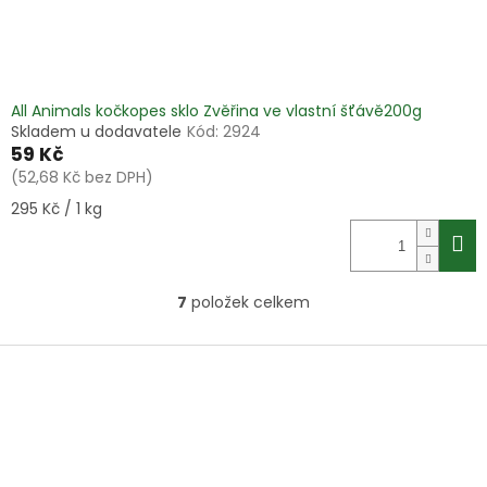
All Animals kočkopes sklo Zvěřina ve vlastní šťávě200g
Skladem u dodavatele
Kód:
2924
59 Kč
(52,68 Kč bez DPH)
Měrná
295 Kč / 1 kg
cena:
7
položek celkem
O
v
l
Z
á
á
d
p
a
a
c
t
í
í
p