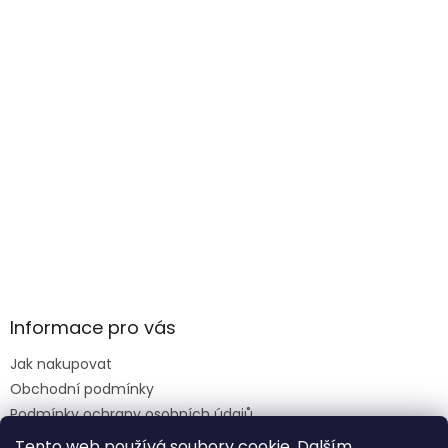
Informace pro vás
Jak nakupovat
Obchodní podmínky
Podmínky ochrany osobních údajů
Reklamace formulář
Tento web používá soubory cookie. Dalším