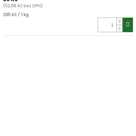
(52,68 Kč bez DPH)
Měrná
295 Kč / 1 kg
cena: