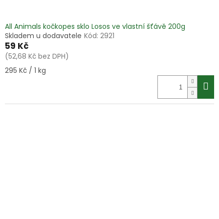
All Animals kočkopes sklo Losos ve vlastní šťávě 200g
Skladem u dodavatele
Kód:
2921
59 Kč
(52,68 Kč bez DPH)
Měrná
295 Kč / 1 kg
cena: