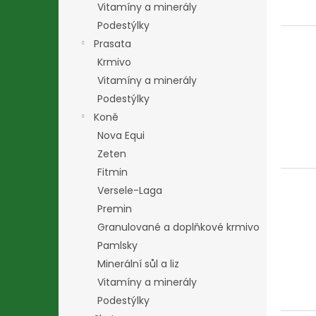
Vitamíny a minerály
Podestýlky
Prasata
Krmivo
Vitamíny a minerály
Podestýlky
Koně
Nova Equi
Zeten
Fitmin
Versele-Laga
Premin
Granulované a doplňkové krmivo
Pamlsky
Minerální sůl a liz
Vitamíny a minerály
Podestýlky