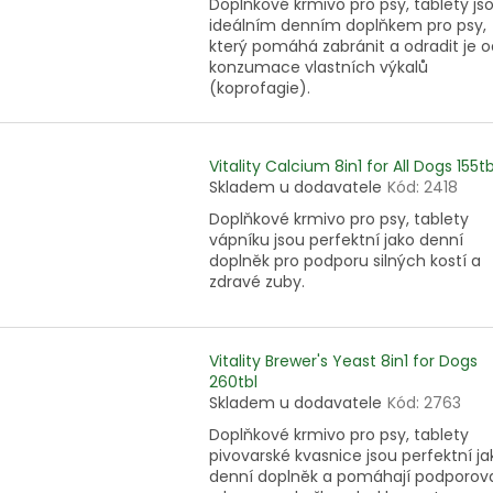
Doplňkové krmivo pro psy, tablety js
ideálním denním doplňkem pro psy,
který pomáhá zabránit a odradit je o
konzumace vlastních výkalů
(koprofagie).
Vitality Calcium 8in1 for All Dogs 155tb
Skladem u dodavatele
Kód:
2418
Doplňkové krmivo pro psy, tablety
vápníku jsou perfektní jako denní
doplněk pro podporu silných kostí a
zdravé zuby.
Vitality Brewer's Yeast 8in1 for Dogs
260tbl
Skladem u dodavatele
Kód:
2763
Doplňkové krmivo pro psy, tablety
pivovarské kvasnice jsou perfektní ja
denní doplněk a pomáhají podporov