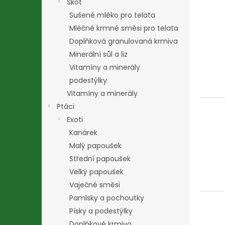
Skot
Sušené mléko pro telata
Mléčné krmné směsi pro telata
Doplňková granulovaná krmiva
Minerální sůl a liz
Vitamíny a minerály
podestýlky
Vitamíny a minerály
Ptáci
Exoti
Kanárek
Malý papoušek
Střední papoušek
Velký papoušek
Vaječné směsi
Pamlsky a pochoutky
Písky a podestýlky
Doplňkové krmivo