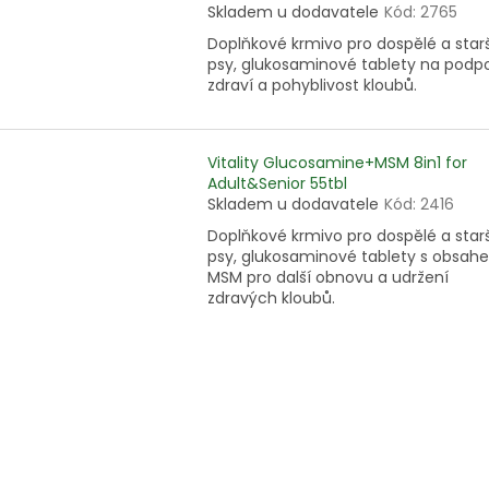
Skladem u dodavatele
Kód:
2765
Doplňkové krmivo pro dospělé a starš
psy, glukosaminové tablety na podp
zdraví a pohyblivost kloubů.
Vitality Glucosamine+MSM 8in1 for
Adult&Senior 55tbl
Skladem u dodavatele
Kód:
2416
Doplňkové krmivo pro dospělé a starš
psy, glukosaminové tablety s obsah
MSM pro další obnovu a udržení
zdravých kloubů.
O
v
l
á
d
a
c