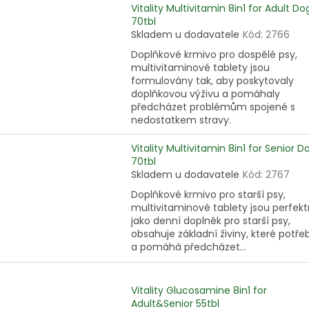
Vitality Multivitamin 8in1 for Adult Do
70tbl
Skladem u dodavatele
Kód:
2766
Doplňkové krmivo pro dospělé psy,
multivitaminové tablety jsou
formulovány tak, aby poskytovaly
doplňkovou výživu a pomáhaly
předcházet problémům spojené s
nedostatkem stravy.
Vitality Multivitamin 8in1 for Senior D
70tbl
Skladem u dodavatele
Kód:
2767
Doplňkové krmivo pro starší psy,
multivitaminové tablety jsou perfekt
jako denní doplněk pro starší psy,
obsahuje základní živiny, které potřeb
a pomáhá předcházet...
Vitality Glucosamine 8in1 for
Adult&Senior 55tbl