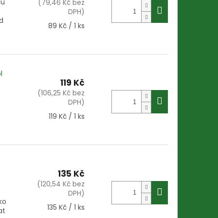
ou
(79,46 Kč bez
DPH)
d
Měrná
89 Kč / 1 ks
cena:
l
119 Kč
(106,25 Kč bez
DPH)
Měrná
119 Kč / 1 ks
cena:
135 Kč
(120,54 Kč bez
DPH)
ko
Měrná
135 Kč / 1 ks
at
cena: