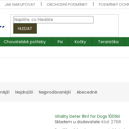
JAK NAKUPOVAT
OBCHODNÍ PODMÍNKY
PODMÍNKY OCH
HLEDAT
Chovatelské potřeby
Psi
Kočky
Teraristika
nější
Nejdražší
Nejprodávanější
Abecedně
Vitality Deter 8in1 for Dogs 100tbl
Skladem u dodavatele
Kód:
2768