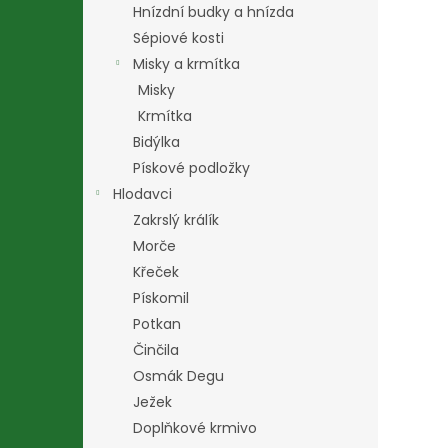
Hnízdní budky a hnízda
Sépiové kosti
Misky a krmítka
Misky
Krmítka
Bidýlka
Pískové podložky
Hlodavci
Zakrslý králík
Morče
Křeček
Pískomil
Potkan
Činčila
Osmák Degu
Ježek
Doplňkové krmivo