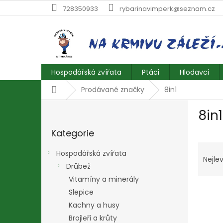
Přejít
728350933
rybarinavimperk@seznam.cz
na
obsah
Hospodářská zvířata
Ptáci
Hlodavci
Domů
Prodávané značky
8in1
P
8in1
o
Přeskočit
s
Kategorie
kategorie
t
Ř
r
Hospodářská zvířata
a
a
Nejlev
Drůbež
z
n
e
Vitamíny a minerály
n
V
n
í
Slepice
ý
í
p
Kachny a husy
p
p
a
Brojleři a krůty