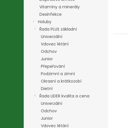
Vitamíny a minerály
Desinfekce
Holuby
Řada PLUS základní
Univerzální
Vdovec létání
Odchov
Junior
Přepeřování
Podzimní a zimní
Okrasní a krátkozobí
Dietní
Řada LIDER kvalita a cena
Univerzální
Odchov
Junior
Vdovec létání