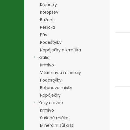
i
r
n
Křepelky
s
o
e
p
Koroptev
d
l
r
u
Bažant
o
k
Perlička
d
t
Páv
u
ů
Podestýlky
k
Napáječky a krmítka
t
ů
Králíci
Krmivo
Vitamíny a minerály
Podestýlky
Betonové misky
Napáječky
Kozy a ovce
Krmivo
Sušené mléko
Minerální sůl a liz