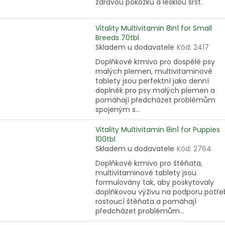
zdravou pokožku a lesklou srst.
Vitality Multivitamin 8in1 for Small
Breeds 70tbl
Skladem u dodavatele
Kód:
2417
Doplňkové krmivo pro dospělé psy
malých plemen, multivitaminové
tablety jsou perfektní jako denní
doplněk pro psy malých plemen a
pomáhají předcházet problémům
spojeným s...
Vitality Multivitamin 8in1 for Puppies
100tbl
Skladem u dodavatele
Kód:
2764
Doplňkové krmivo pro štěňata,
multivitaminové tablety jsou
formulovány tak, aby poskytovaly
doplňkovou výživu na podporu potře
rostoucí štěňata a pomáhají
předcházet problémům...