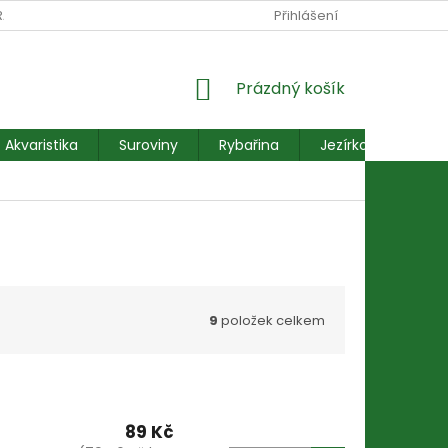
RANY OSOBNÍCH ÚDAJŮ
REKLAMACE FORMULÁŘ
Přihlášení
NÁKUPNÍ
Prázdný košík
KOŠÍK
Akvaristika
Suroviny
Rybařina
Jezírkové ryby
9
položek celkem
89 Kč