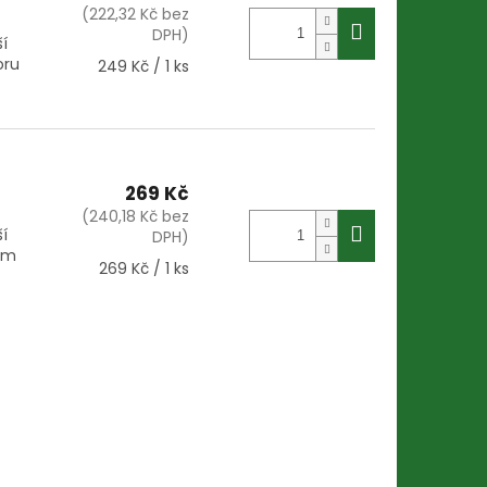
(222,32 Kč bez
DPH)
í
oru
Měrná
249 Kč / 1 ks
cena:
269 Kč
(240,18 Kč bez
í
DPH)
em
Měrná
269 Kč / 1 ks
cena: