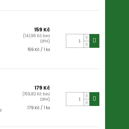
159 Kč
(141,96 Kč bez
DPH)
Měrná
159 Kč / 1 ks
cena:
179 Kč
(159,82 Kč bez
DPH)
Měrná
179 Kč / 1 ks
b
cena: