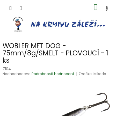
Přejít
NÁKUP
na
obsah
KOŠÍK
WOBLER MFT DOG -
75mm/8g/SMELT - PLOVOUCÍ - 1
ks
7104
Průměrné
Neohodnoceno
Podrobnosti hodnocení
Značka:
Mikado
hodnocení
produktu
je
0,0
z
5
hvězdiček.