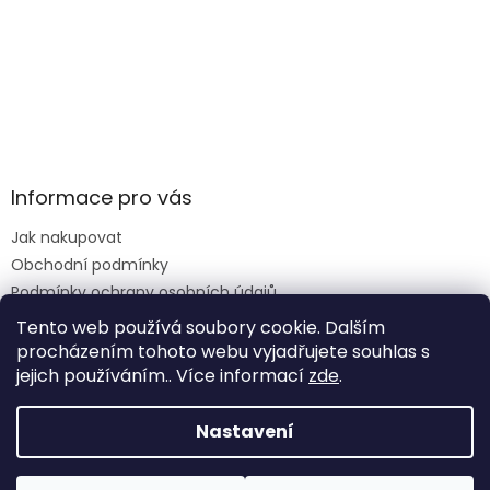
Informace pro vás
Jak nakupovat
Obchodní podmínky
Podmínky ochrany osobních údajů
Reklamace formulář
Tento web používá soubory cookie. Dalším
procházením tohoto webu vyjadřujete souhlas s
jejich používáním.. Více informací
zde
.
Vytvořil Shoptet
Nastavení
Copyright 2026
Krmiva Vimperk
. Všechna práva