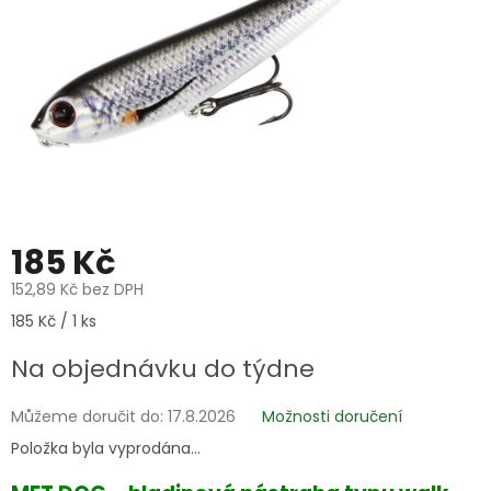
185 Kč
152,89 Kč bez DPH
Měrná
185 Kč / 1 ks
cena:
Na objednávku do týdne
Můžeme doručit do:
17.8.2026
Možnosti doručení
Položka byla vyprodána…