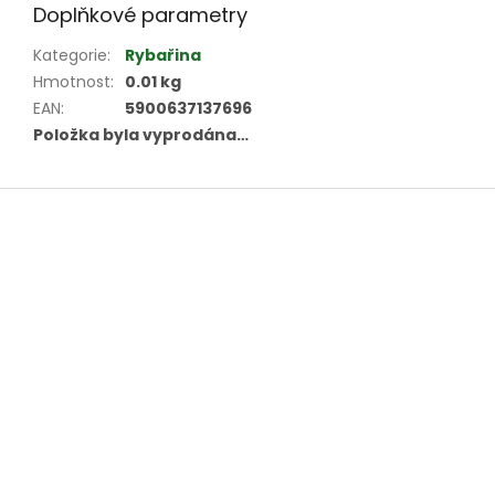
Doplňkové parametry
Kategorie
:
Rybařina
Hmotnost
:
0.01 kg
EAN
:
5900637137696
Položka byla vyprodána…
Z
á
p
a
t
í