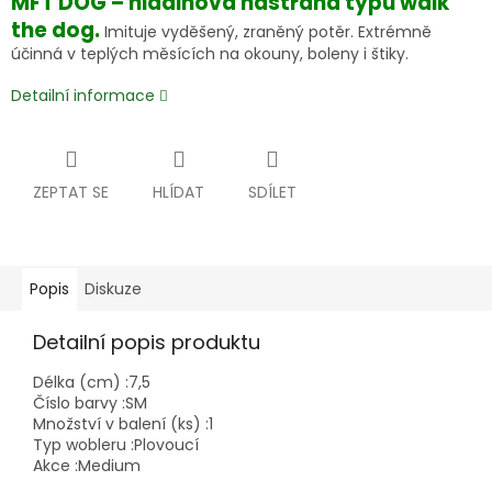
MFT DOG – hladinová nástraha typu walk
the dog.
Imituje vyděšený, zraněný potěr. Extrémně
účinná v teplých měsících na okouny, boleny i štiky.
Detailní informace
ZEPTAT SE
HLÍDAT
SDÍLET
Popis
Diskuze
Detailní popis produktu
Délka (cm) :
7,5
Číslo barvy :
SM
Množství v balení (ks) :
1
Typ wobleru :
Plovoucí
Akce :
Medium