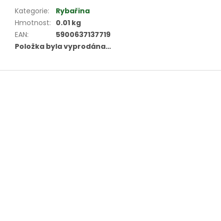
Kategorie
:
Rybařina
Hmotnost
:
0.01 kg
EAN
:
5900637137719
Položka byla vyprodána…
Z
á
p
a
t
í