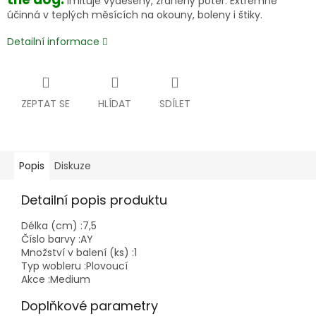
Imituje vyděšený, zraněný potěr. Extrémně
účinná v teplých měsících na okouny, boleny i štiky.
Detailní informace
ZEPTAT SE
HLÍDAT
SDÍLET
Popis
Diskuze
Detailní popis produktu
Délka (cm) :
7,5
Číslo barvy :
AY
Množství v balení (ks) :
1
Typ wobleru :
Plovoucí
Akce :
Medium
Doplňkové parametry