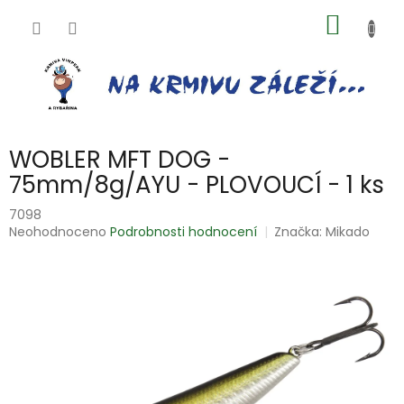
Přejít
NÁKUP
na
obsah
KOŠÍK
WOBLER MFT DOG -
75mm/8g/AYU - PLOVOUCÍ - 1 ks
7098
Průměrné
Neohodnoceno
Podrobnosti hodnocení
Značka:
Mikado
hodnocení
produktu
je
0,0
z
5
hvězdiček.