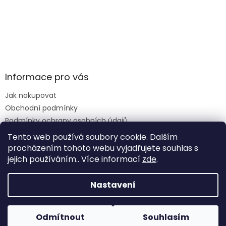
Informace pro vás
Jak nakupovat
Obchodní podmínky
Podmínky ochrany osobních údajů
Reklamace formulář
Tento web používá soubory cookie. Dalším
procházením tohoto webu vyjadřujete souhlas s
jejich používáním.. Více informací
zde
.
Vytvořil Shoptet
Nastavení
Copyright 2026
Krmiva Vimperk
. Všechna práva
Odmítnout
Souhlasím
vyhrazena.
Upravit nastavení cookies
Na krmení záleží...