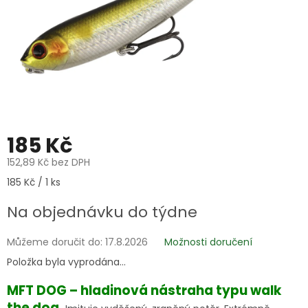
185 Kč
152,89 Kč bez DPH
Měrná
185 Kč / 1 ks
cena:
Na objednávku do týdne
Můžeme doručit do:
17.8.2026
Možnosti doručení
Položka byla vyprodána…
MFT DOG – hladinová nástraha typu walk
the dog.