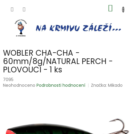
Přejít
NÁKUP
na
obsah
KOŠÍK
WOBLER CHA-CHA -
60mm/8g/NATURAL PERCH -
PLOVOUCÍ - 1 ks
7095
Průměrné
Neohodnoceno
Podrobnosti hodnocení
Značka:
Mikado
hodnocení
produktu
je
0,0
z
5
hvězdiček.