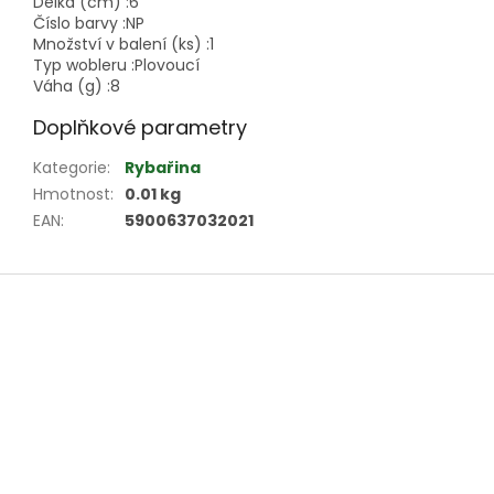
Délka (cm) :
6
Číslo barvy :
NP
Množství v balení (ks) :
1
Typ wobleru :
Plovoucí
Váha (g) :
8
Doplňkové parametry
Kategorie
:
Rybařina
Hmotnost
:
0.01 kg
EAN
:
5900637032021
Z
á
p
a
t
í