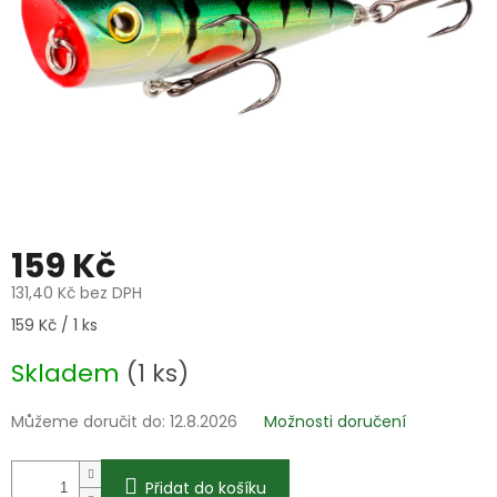
159 Kč
131,40 Kč bez DPH
Měrná
159 Kč / 1 ks
cena:
Skladem
(1 ks)
Můžeme doručit do:
12.8.2026
Možnosti doručení
Přidat do košíku