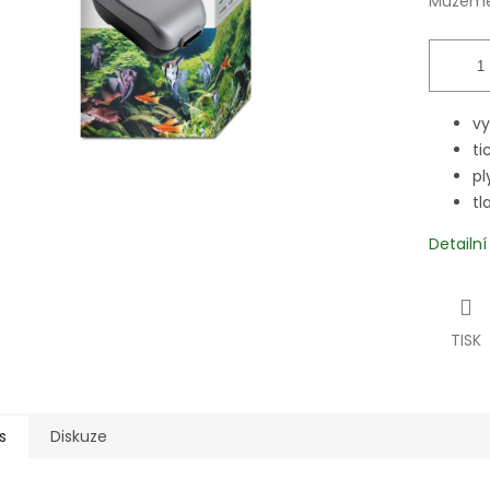
Můžeme 
vy
ti
pl
tl
Detailn
TISK
s
Diskuze