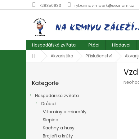
Přejít
728350933
rybarinavimperk@seznam.cz
na
obsah
Hospodářská zvířata
Ptáci
Hlodavci
Domů
Akvaristika
Příslušenství
Akvari
P
Vzd
o
Přeskočit
s
Průmě
Kategorie
Neoho
kategorie
t
hodnoc
r
produk
Hospodářská zvířata
a
je
Drůbež
n
0,0
z
Vitamíny a minerály
n
5
í
Slepice
hvězdič
p
Kachny a husy
a
Brojleři a krůty