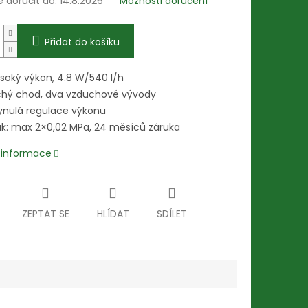
doručit do:
14.8.2026
Možnosti doručení
Přidat do košíku
soký výkon, 4.8 W/540 l/h
chý chod, dva vzduchové vývody
ynulá regulace výkonu
ak: max 2×0,02 MPa, 24 měsíců záruka
í informace
ZEPTAT SE
HLÍDAT
SDÍLET