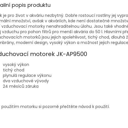
ailní popis produktu
ík je pro život v akváriu nezbytný. Dobře rostoucí rostliny jej vypr
mální množství, avšak v akváriích, kde není dostatečné množství 
 vzduchovací motorky nenahraditelnou úlohu. Jsou také vhodné
j vzduchu pro pohon filtrů pro menší akvária do 50 l. Hlavními p
chovacích motorků jsou jejich spolehlivost, tichý chod, dlouhá 
rány, moderní design, vysoký výkon a možnost jejich regulace
duchovací motorek JK-AP9500
vysoký výkon
tichý chod
plynulá regulace výkonu
dva vzduchové vývody
24 měsíců záruka
 použitím motorku si pozorně přečtěte návod k použití.