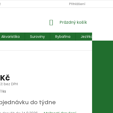
RANY OSOBNÍCH ÚDAJŮ
REKLAMACE FORMULÁŘ
Přihlášení
NÁKUPNÍ
Prázdný košík
KOŠÍK
Akvaristika
Suroviny
Rybařina
Jezírkové ryby
 Kč
Kč bez DPH
1 ks
bjednávku do týdne