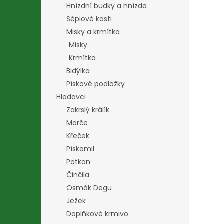
Hnízdní budky a hnízda
Sépiové kosti
Misky a krmítka
Misky
Krmítka
Bidýlka
Pískové podložky
Hlodavci
Zakrslý králík
Morče
Křeček
Pískomil
Potkan
Činčila
Osmák Degu
Ježek
Doplňkové krmivo