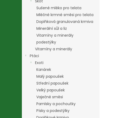
Skot
Sušené mléko pro telata
Mléčné krmné směsi pro telata
Doplňková granulovaná krmiva
Minerální sůl a liz
Vitamíny a minerály
podestýlky
Vitamíny a minerály
Ptáci
Exoti
Kanárek
Malý papoušek
Střední papoušek
Velký papoušek
Vaječné směsi
Pamlsky a pochoutky
Písky a podestýlky
Doplňkové krmivo