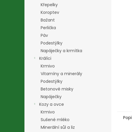
n
Křepelky
e
Koroptev
l
Bažant
Perlička
Páv
Podestýlky
Napáječky a krmítka
Králíci
Krmivo
Vitamíny a minerály
Podestýlky
Betonové misky
Napáječky
Kozy a ovce
Krmivo
Popi
Sušené mléko
Minerální sůl a liz