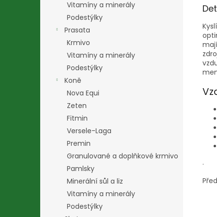
Vitamíny a minerály
Det
Podestýlky
Kysl
Prasata
opti
Krmivo
mají
zdro
Vitamíny a minerály
vzdu
Podestýlky
memb
Koně
Vz
Nova Equi
Zeten
Fitmin
Versele-Laga
Premin
Granulované a doplňkové krmivo
.
Pamlsky
Před
Minerální sůl a liz
Vitamíny a minerály
Podestýlky