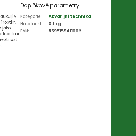
Doplňkové parametry
odukují v
Kategorie
:
Akvarijní technika
rostlin,
Hmotnost
:
0.1 kg
 jako
EAN
:
8595159411002
řednostmi
životnost
.