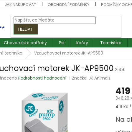
JAK NAKUPOVAT
OBCHODNÍ PODMÍNKY
PODMÍNKY OCH
HLEDAT
Chovatelské potřeby
Psi
Kočky
Teraristika
jní technika
Vzduchovací motorek JK-AP9500
uchovací motorek JK-AP9500
2149
rné
dnoceno
Podrobnosti hodnocení
Značka:
JK Animals
ení
419
tu
346,28 
Měrná
419 Kč / 
cena:
ek.
Na o