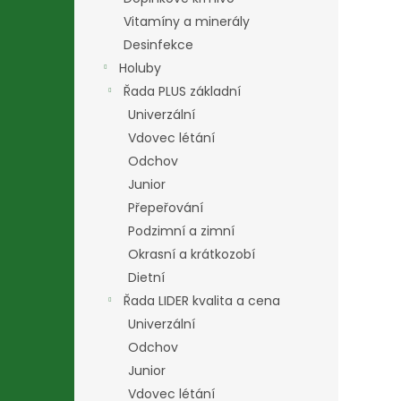
Vitamíny a minerály
Desinfekce
Holuby
Řada PLUS základní
Univerzální
Vdovec létání
Odchov
Junior
Přepeřování
Podzimní a zimní
Okrasní a krátkozobí
Dietní
Řada LIDER kvalita a cena
Univerzální
Odchov
Junior
Vdovec létání