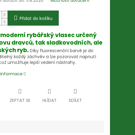
doručit do:
11.8.2026
Možnosti doručení
Přidat do košíku
 moderní rybářský vlasec určený
 lovu dravců, tak sladkovodních, ale
ských ryb.
Díky fluorescenční barvě je do
iditelný každý záchvěv a lze pozorovat napnutí
 což umožňuje lepší vedení nástrahy.
í informace
ZEPTAT SE
HLÍDAT
SDÍLET