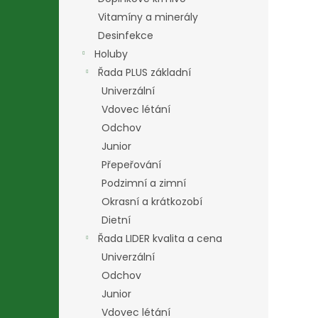
Vitamíny a minerály
Desinfekce
Holuby
Řada PLUS základní
Univerzální
Vdovec létání
Odchov
Junior
Přepeřování
Podzimní a zimní
Okrasní a krátkozobí
Dietní
Řada LIDER kvalita a cena
Univerzální
Odchov
Junior
Vdovec létání