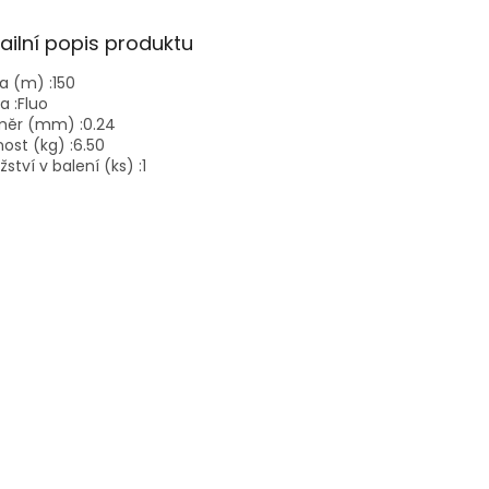
ailní popis produktu
a (m) :
150
a :
Fluo
měr (mm) :
0.24
ost (kg) :
6.50
ství v balení (ks) :
1