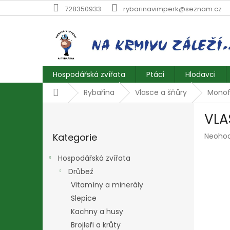
Přejít
728350933
rybarinavimperk@seznam.cz
na
obsah
Hospodářská zvířata
Ptáci
Hlodavci
Domů
Rybařina
Vlasce a šňůry
Monofi
P
VLA
o
Přeskočit
s
Průmě
Kategorie
Neoho
kategorie
t
hodnoc
r
produk
Hospodářská zvířata
a
je
Drůbež
n
0,0
z
Vitamíny a minerály
n
5
í
Slepice
hvězdič
p
Kachny a husy
a
Brojleři a krůty