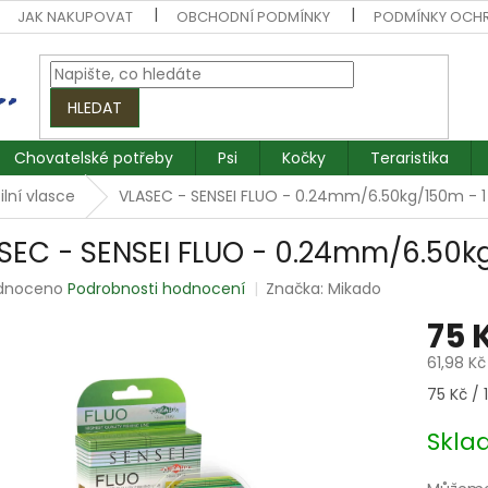
JAK NAKUPOVAT
OBCHODNÍ PODMÍNKY
PODMÍNKY OCH
HLEDAT
Chovatelské potřeby
Psi
Kočky
Teraristika
lní vlasce
VLASEC - SENSEI FLUO - 0.24mm/6.50kg/150m - 1
SEC - SENSEI FLUO - 0.24mm/6.50kg
rné
dnoceno
Podrobnosti hodnocení
Značka:
Mikado
ení
75 
tu
61,98 K
Měrná
75 Kč / 1
cena:
ek.
Skl