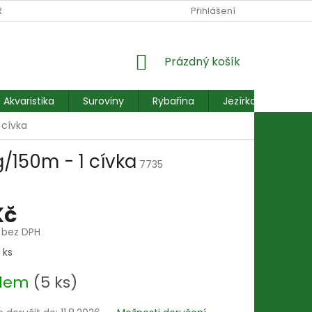
RANY OSOBNÍCH ÚDAJŮ
REKLAMACE FORMULÁŘ
Přihlášení
NÁKUPNÍ
Prázdný košík
KOŠÍK
Akvaristika
Suroviny
Rybařina
Jezírkové ryby
 cívka
/150m - 1 cívka
7735
Kč
č bez DPH
 ks
adem
(5 ks)