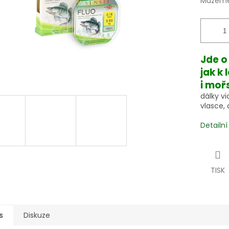
Můžeme 
Jde o
jak k
i moř
dálky v
vlasce,
Detailn
TISK
s
Diskuze