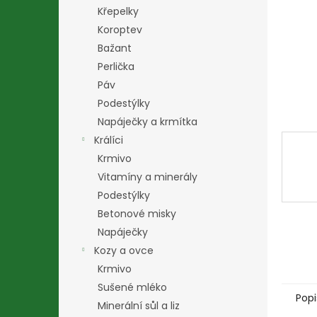
n
Křepelky
e
Koroptev
l
Bažant
Perlička
Páv
Podestýlky
Napáječky a krmítka
Králíci
Krmivo
Vitamíny a minerály
Podestýlky
Betonové misky
Napáječky
Kozy a ovce
Krmivo
Sušené mléko
Popi
Minerální sůl a liz