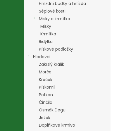
Hnízdní budky a hnízda
Sépiové kosti
Misky a krmítka
Misky
Krmítka
Bidýlka
Pískové podložky
Hlodavci
Zakrslý králík
Morče
Křeček
Pískomil
Potkan
Činčila
Osmák Degu
Ježek
Doplňkové krmivo