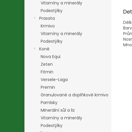
Vitamíny a minerály
Podestýlky
Det
Prasata
Délk
Krmivo
Barv
Vitamíny a minerály
Prů
Nosn
Podestýlky
Množ
Koně
Nova Equi
Zeten
Fitmin
Versele-Laga
Premin
Granulované a doplňkové krmivo
Pamlsky
Minerální sůl a liz
Vitamíny a minerály
Podestýlky