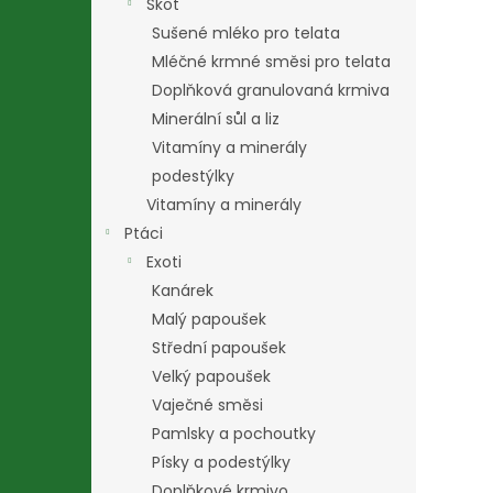
Skot
Sušené mléko pro telata
Mléčné krmné směsi pro telata
Doplňková granulovaná krmiva
Minerální sůl a liz
Vitamíny a minerály
podestýlky
Vitamíny a minerály
Ptáci
Exoti
Kanárek
Malý papoušek
Střední papoušek
Velký papoušek
Vaječné směsi
Pamlsky a pochoutky
Písky a podestýlky
Doplňkové krmivo