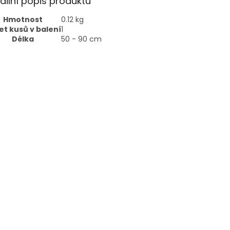
ailní popis produktu
Hmotnost
0.12 kg
et kusů v balení
1
Délka
50 - 90 cm