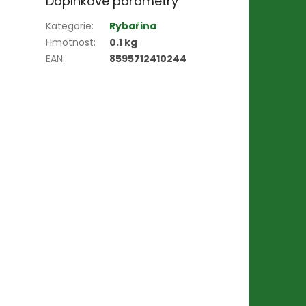
Doplňkové parametry
Kategorie
:
Rybařina
Hmotnost
:
0.1 kg
EAN
:
8595712410244