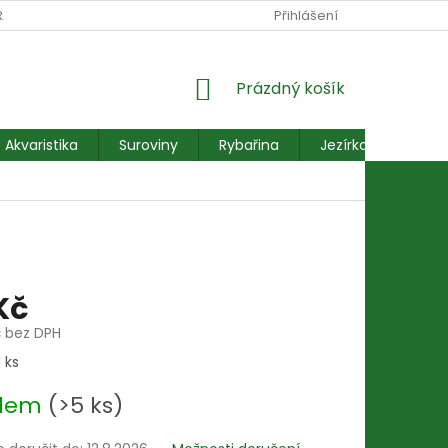
RANY OSOBNÍCH ÚDAJŮ
REKLAMACE FORMULÁŘ
Přihlášení
NÁKUPNÍ
Prázdný košík
KOŠÍK
Akvaristika
Suroviny
Rybařina
Jezírkové ryby
Kč
č bez DPH
 ks
adem
(>5 ks)