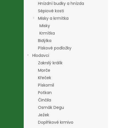
Hnízdní budky a hnízda
Sépiové kosti
Misky a krmítka
Misky
Krmítka
Bidýlka
Pískové podložky
Hlodavci
Zakrslý králík
Morče
Křeček
Pískomil
Potkan
Činčila
Osmák Degu
Ježek
Doplňkové krmivo