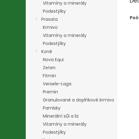
Det
Vitamíny a minerály
Podestýlky
Poč
Prasata
Krmivo
Vitamíny a minerály
Podestýlky
Koně
Nova Equi
Zeten
Fitmin
Versele-Laga
Premin
Granulované a doplňkové krmivo
Pamlsky
Minerální sůl a liz
Vitamíny a minerály
Podestýlky