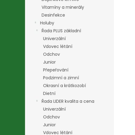
Vitamíny a minerály
Desinfekce
Holuby
Řada PLUS základní
Univerzální
Vdovec létání
Odchov
Junior
Přepeřování
Podzimní a zimní
Okrasní a krátkozobí
Dietní
Řada LIDER kvalita a cena
Univerzální
Odchov
Junior
Vdovec létání