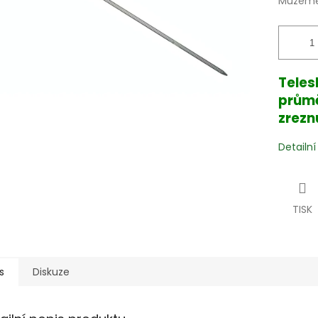
Můžeme 
Teles
průmě
zrezn
Detailn
TISK
s
Diskuze