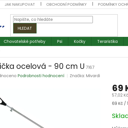
JAK NAKUPOVAT
OBCHODNÍ PODMÍNKY
PODMÍNKY OCH
HLEDAT
Chovatelské potřeby
Psi
Kočky
Teraristika
U
lička ocelová - 90 cm U
7167
rné
dnoceno
Podrobnosti hodnocení
Značka:
Mivardi
ení
69 
tu
57,02 K
Měrná
69 Kč / 1
cena:
ek.
Skl