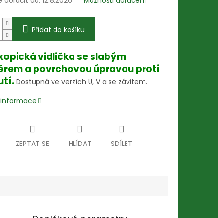
doručit do:
12.8.2026
Možnosti doručení
Přidat do košíku
kopická vidlička se slabým
rem a povrchovou úpravou proti
utí.
Dostupná ve verzích U, V a se závitem.
í informace
ZEPTAT SE
HLÍDAT
SDÍLET