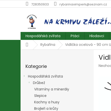
Přejít
728350933
rybarinavimperk@seznam.cz
na
obsah
Hospodářská zvířata
Ptáci
Hlodavci
Domů
Rybařina
Vidlička ocelová - 90 cm 
P
Vid
o
Přeskočit
s
Průmě
Kategorie
Neoho
kategorie
t
hodnoc
r
produk
Hospodářská zvířata
a
je
Drůbež
n
0,0
z
Vitamíny a minerály
n
5
í
Slepice
hvězdič
p
Kachny a husy
a
Brojleři a krůty