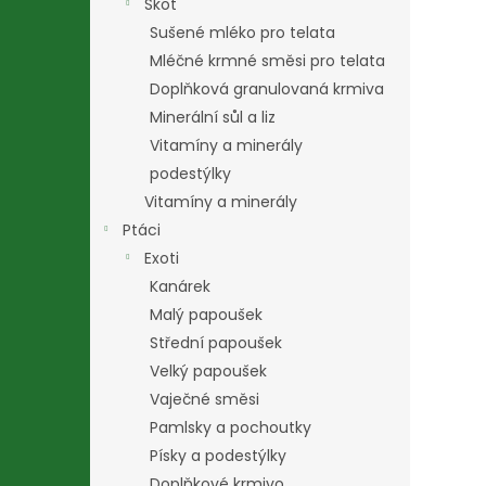
Skot
Sušené mléko pro telata
Mléčné krmné směsi pro telata
Doplňková granulovaná krmiva
Minerální sůl a liz
Vitamíny a minerály
podestýlky
Vitamíny a minerály
Ptáci
Exoti
Kanárek
Malý papoušek
Střední papoušek
Velký papoušek
Vaječné směsi
Pamlsky a pochoutky
Písky a podestýlky
Doplňkové krmivo