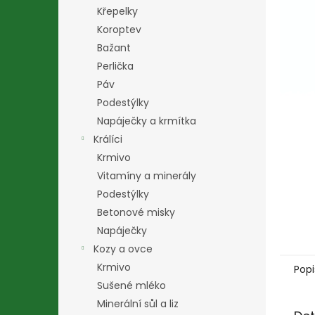
n
Křepelky
e
Koroptev
l
Bažant
Perlička
Páv
Podestýlky
Napáječky a krmítka
Králíci
Krmivo
Vitamíny a minerály
Podestýlky
Betonové misky
Napáječky
Kozy a ovce
Krmivo
Popi
Sušené mléko
Minerální sůl a liz