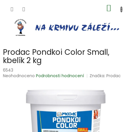
Přejít
NÁKUP
na
obsah
KOŠÍK
Prodac Pondkoi Color Small,
kbelík 2 kg
6543
Průměrné
Neohodnoceno
Podrobnosti hodnocení
Značka:
Prodac
hodnocení
produktu
je
0,0
z
5
hvězdiček.