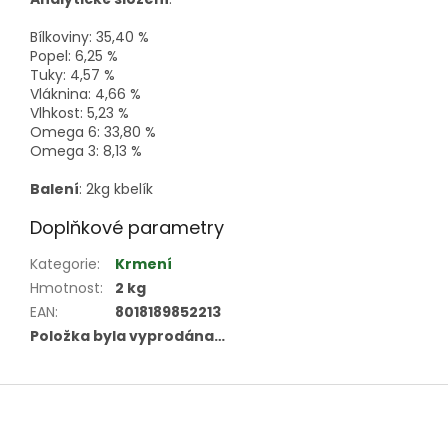
Bílkoviny: 35,40 %
Popel: 6,25 %
Tuky: 4,57 %
Vláknina: 4,66 %
Vlhkost: 5,23 %
Omega 6: 33,80 %
Omega 3: 8,13 %
Balení
: 2kg kbelík
Doplňkové parametry
Kategorie
:
Krmení
Hmotnost
:
2 kg
EAN
:
8018189852213
Položka byla vyprodána…
Z
á
p