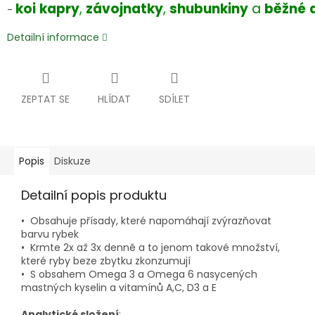
koi
kapry
,
závojnatky
,
shubunkiny
a
běžné
-
Detailní informace
ZEPTAT SE
HLÍDAT
SDÍLET
Popis
Diskuze
Detailní popis produktu
• Obsahuje přísady, které napomáhají zvýrazňovat
barvu rybek
• Krmte 2x až 3x denně a to jenom takové množství,
které ryby beze zbytku zkonzumují
• S obsahem Omega 3 a Omega 6 nasycených
mastných kyselin a vitamínů A,C, D3 a E
Analytické složen
í
: