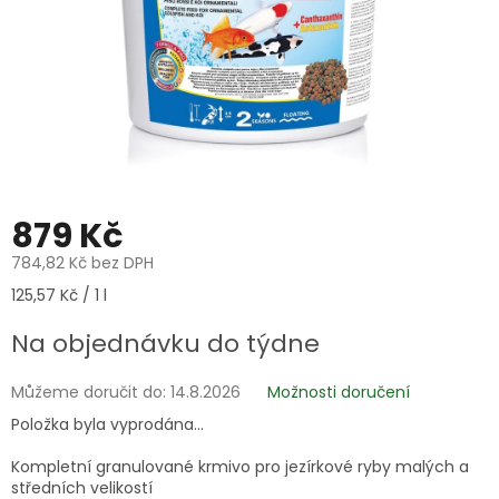
879 Kč
784,82 Kč bez DPH
Měrná
125,57 Kč / 1 l
cena:
Na objednávku do týdne
Můžeme doručit do:
14.8.2026
Možnosti doručení
Položka byla vyprodána…
Kompletní granulované krmivo pro jezírkové ryby
malých a
středních velikostí