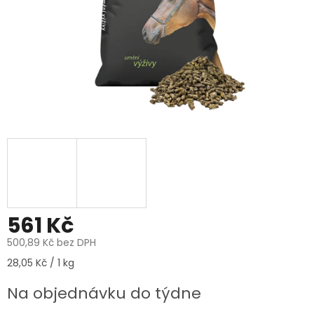
561 Kč
500,89 Kč bez DPH
Měrná
28,05 Kč / 1 kg
cena:
Na objednávku do týdne