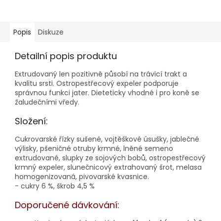
Popis
Diskuze
Detailní popis produktu
Extrudovaný len pozitivně působí na trávicí trakt a
kvalitu srsti. Ostropestřecový expeler podporuje
správnou funkci jater. Dieteticky vhodné i pro koně se
žaludečními vředy.
Složení:
Cukrovarské řízky sušené, vojtěškové úsušky, jablečné
výlisky, pšeničné otruby krmné, lněné semeno
extrudované, slupky ze sojových bobů, ostropestřecový
krmný expeler, slunečnicový extrahovaný šrot, melasa
homogenizovaná, pivovarské kvasnice.
- cukry 6 %, škrob 4,5 %
Doporučené dávkování: