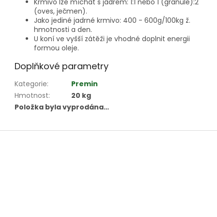
Krmivo lze míchat s jádrem: 1:1 nebo 1 (granule):2
(oves, ječmen).
Jako jediné jadrné krmivo: 400 - 600g/100kg ž.
hmotnosti a den.
U koní ve vyšší zátěži je vhodné doplnit energii
formou oleje.
Doplňkové parametry
Kategorie
:
Premin
Hmotnost
:
20 kg
Položka byla vyprodána…
Z
á
p
a
t
í