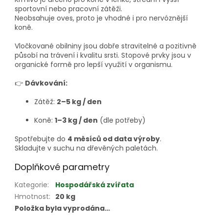
sportovní nebo pracovní zátěži.
Neobsahuje oves, proto je vhodné i pro nervóznější
koně.
Vločkované obilniny jsou dobře stravitelné a pozitivně
působí na trávení i kvalitu srsti. Stopové prvky jsou v
organické formě pro lepší využití v organismu.
👉
Dávkování:
Zátěž:
2–5 kg / den
Koně:
1–3 kg / den
(dle potřeby)
Spotřebujte do
4 měsíců od data výroby
.
Skladujte v suchu na dřevěných paletách.
Doplňkové parametry
Kategorie
:
Hospodářská zvířata
Hmotnost
:
20 kg
Položka byla vyprodána…