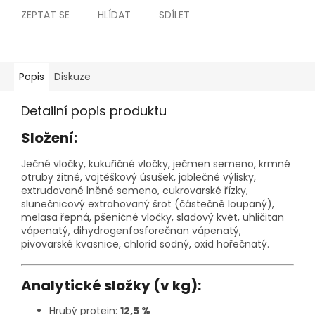
ZEPTAT SE
HLÍDAT
SDÍLET
Popis
Diskuze
Detailní popis produktu
Složení:
Ječné vločky, kukuřičné vločky, ječmen semeno, krmné
otruby žitné, vojtěškový úsušek, jablečné výlisky,
extrudované lněné semeno, cukrovarské řízky,
slunečnicový extrahovaný šrot (částečně loupaný),
melasa řepná, pšeničné vločky, sladový květ, uhličitan
vápenatý, dihydrogenfosforečnan vápenatý,
pivovarské kvasnice, chlorid sodný, oxid hořečnatý.
Analytické složky (v kg):
Hrubý protein:
12,5 %