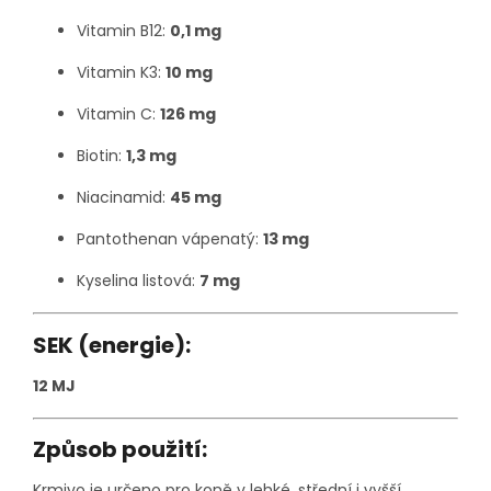
Vitamin B12:
0,1 mg
Vitamin K3:
10 mg
Vitamin C:
126 mg
Biotin:
1,3 mg
Niacinamid:
45 mg
Pantothenan vápenatý:
13 mg
Kyselina listová:
7 mg
SEK (energie):
12 MJ
Způsob použití:
Krmivo je určeno pro koně v lehké, střední i vyšší