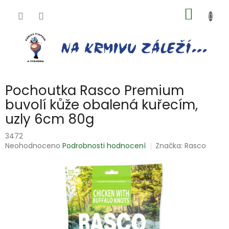
Přejít
NÁKUP
na
obsah
KOŠÍK
Pochoutka Rasco Premium
buvolí kůže obalená kuřecím,
uzly 6cm 80g
3472
Průměrné
Neohodnoceno
Podrobnosti hodnocení
Značka:
Rasco
hodnocení
produktu
je
0,0
z
5
hvězdiček.