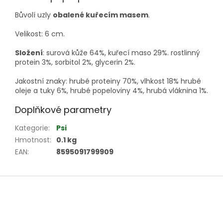
Bůvolí uzly
obalené kuřecím masem
.
Velikost: 6 cm.
Složení
: surová kůže 64%, kuřecí maso 29%. rostlinný
protein 3%, sorbitol 2%, glycerin 2%.
Jakostní znaky: hrubé proteiny 70%, vlhkost 18% hrubé
oleje a tuky 6%, hrubé popeloviny 4%, hrubá vláknina 1%.
Doplňkové parametry
Kategorie
:
Psi
Hmotnost
:
0.1 kg
EAN
:
8595091799909
Z
á
p
a