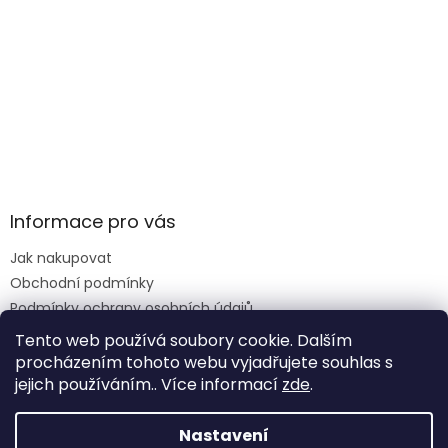
Informace pro vás
Jak nakupovat
Obchodní podmínky
Podmínky ochrany osobních údajů
Reklamace formulář
Tento web používá soubory cookie. Dalším
procházením tohoto webu vyjadřujete souhlas s
jejich používáním.. Více informací
zde
.
Vytvořil Shoptet
Nastavení