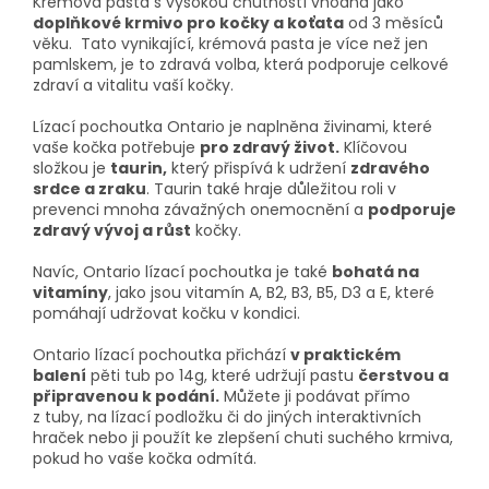
Krémová pasta s vysokou chutností vhodná jako
doplňkové krmivo pro kočky a koťata
od 3 měsíců
věku. Tato vynikající, krémová pasta je více než jen
pamlskem, je to zdravá volba, která podporuje celkové
zdraví a vitalitu vaší kočky.
Lízací pochoutka Ontario je naplněna živinami, které
vaše kočka potřebuje
pro zdravý život.
Klíčovou
složkou je
taurin,
který přispívá k udržení
zdravého
srdce a zraku
. Taurin také hraje důležitou roli v
prevenci mnoha závažných onemocnění a
podporuje
zdravý vývoj a růst
kočky.
Navíc, Ontario lízací pochoutka je také
bohatá na
vitamíny
, jako jsou vitamín A, B2, B3, B5, D3 a E, které
pomáhají udržovat kočku v kondici.
Ontario lízací pochoutka přichází
v praktickém
balení
pěti tub po 14g, které udržují pastu
čerstvou a
připravenou k podání.
Můžete ji podávat přímo
z tuby, na lízací podložku či do jiných interaktivních
hraček nebo ji použít ke zlepšení chuti suchého krmiva,
pokud ho vaše kočka odmítá.