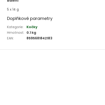
Balení
5 x 14 g
Doplňkové parametry
Kategorie
:
Kočky
Hmotnost
:
0.1 kg
EAN
:
8595681842183
Z
á
p
a
t
í