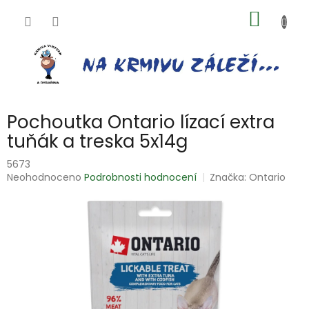
Přejít
NÁKUP
na
obsah
KOŠÍK
Pochoutka Ontario lízací extra
tuňák a treska 5x14g
5673
Průměrné
Neohodnoceno
Podrobnosti hodnocení
Značka:
Ontario
hodnocení
produktu
je
0,0
z
5
hvězdiček.