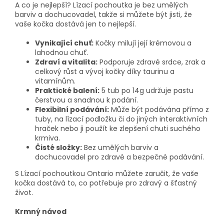
A co je nejlepší? Lízací pochoutka je bez umělých
barviv a dochucovadel, takže si můžete být jisti, že
vaše kočka dostává jen to nejlepší.
Vynikající chuť:
Kočky milují její krémovou a
lahodnou chuť.
Zdraví a vitalita:
Podporuje zdravé srdce, zrak a
celkový růst a vývoj kočky díky taurinu a
vitamínům.
Praktické balení:
5 tub po 14g udržuje pastu
čerstvou a snadnou k podání.
Flexibilní podávání:
Může být podávána přímo z
tuby, na lízací podložku či do jiných interaktivních
hraček nebo ji použít ke zlepšení chuti suchého
krmiva.
Čisté složky:
Bez umělých barviv a
dochucovadel pro zdravé a bezpečné podávání.
S Lízací pochoutkou Ontario můžete zaručit, že vaše
kočka dostává to, co potřebuje pro zdravý a šťastný
život.
Krmný návod