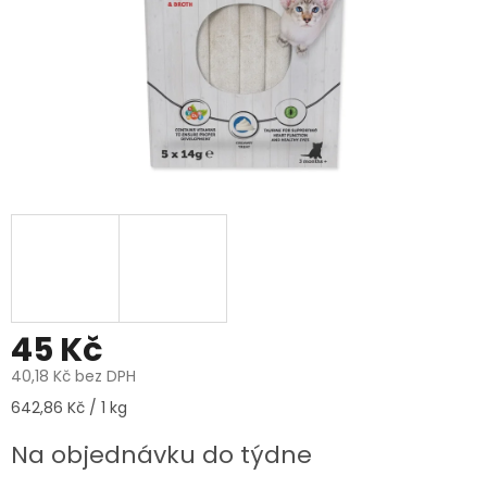
45 Kč
40,18 Kč bez DPH
Měrná
642,86 Kč / 1 kg
cena:
Na objednávku do týdne