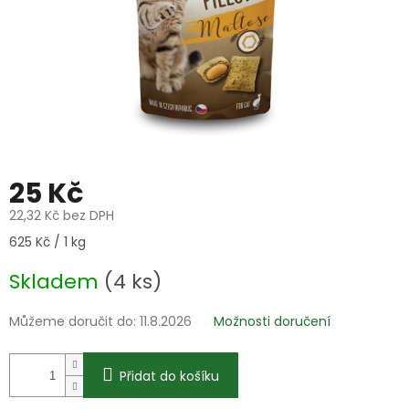
25 Kč
22,32 Kč bez DPH
Měrná
625 Kč / 1 kg
cena:
Skladem
(4 ks)
Můžeme doručit do:
11.8.2026
Možnosti doručení
Přidat do košíku