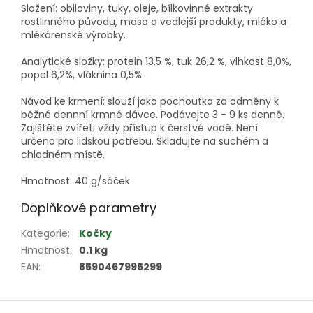
Složení: obiloviny, tuky, oleje, bílkovinné extrakty
rostlinného původu, maso a vedlejší produkty, mléko a
mlékárenské výrobky.
Analytické složky: protein 13,5 %, tuk 26,2 %, vlhkost 8,0%,
popel 6,2%, vláknina 0,5%
Návod ke krmení: slouží jako pochoutka za odměny k
běžné dennní krmné dávce. Podávejte 3 - 9 ks denně.
Zajištěte zvířeti vždy přístup k čerstvé vodě. Není
určeno pro lidskou potřebu. Skladujte na suchém a
chladném místě.
Hmotnost: 40 g/sáček
Doplňkové parametry
Kategorie
:
Kočky
Hmotnost
:
0.1 kg
EAN
:
8590467995299
Z