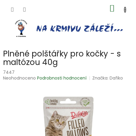
Přejít
NÁKUP
na
obsah
KOŠÍK
Plněné polštářky pro kočky - s
maltózou 40g
7447
Průměrné
Neohodnoceno
Podrobnosti hodnocení
Značka:
Dafiko
hodnocení
produktu
je
0,0
z
5
hvězdiček.