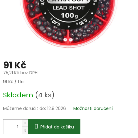
91 Kč
75,21 Kč bez DPH
Měrná
91 Kč / 1 ks
cena:
Skladem
(4 ks)
Můžeme doručit do:
12.8.2026
Možnosti doručení
Přidat do košíku