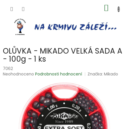
Přejít
NÁKUP
na
obsah
KOŠÍK
OLŮVKA - MIKADO VELKÁ SADA A
- 100g - 1 ks
7062
Průměrné
Neohodnoceno
Podrobnosti hodnocení
Značka:
Mikado
hodnocení
produktu
je
0,0
z
5
hvězdiček.