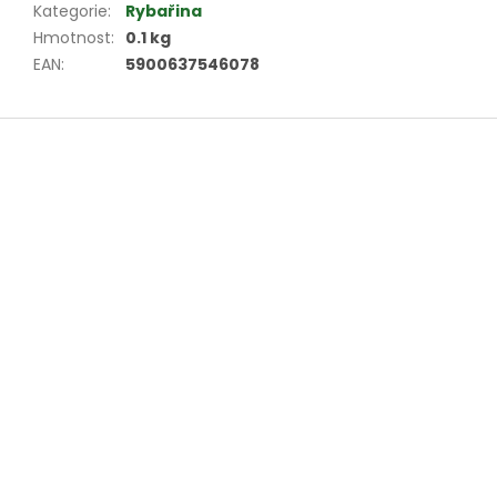
Kategorie
:
Rybařina
Hmotnost
:
0.1 kg
EAN
:
5900637546078
Z
á
p
a
t
í