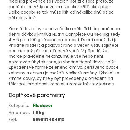
hlediska prevence zažívacích potíží a také proto, že
morčata ne vždy nové krmivo okamžitě akceptují.
Délka období se tak může lišit od několika dnů až po
několik týdnů.
Krmná dávka by se od začátku měla řídit doporučenou
denní dávkou krmiva Nutrin Complete Guinea pig, tedy
4 - 6 g na 100 g tělesné hmotnosti. Denní množství je
vhodné rozdělit a podávat ráno a večer. Vždy zajistěte
neomezený přístup k čerstvé vodě. V případě, že
morče pravidelně nekonzumuje vše nebo není
pozorován úbytek sena, je vhodné denní dávku snížit.
Zpestření ve formě zeleného krmiva, čerstvého ovoce,
zeleniny a ohryzu je možné. Veškeré změny, týkající se
krmné dávky, by měly být prováděny s ohledem na
tělesnou hmotnost, kondici a zdravotní stav jedince.
Doplňkové parametry
Kategorie
:
Hlodavci
Hmotnost
:
1.5 kg
EAN
:
8595117404510