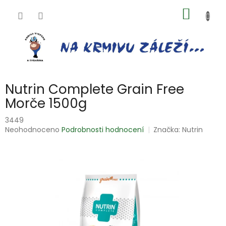
Přejít
NÁKUP
na
obsah
KOŠÍK
Nutrin Complete Grain Free
Morče 1500g
3449
Průměrné
Neohodnoceno
Podrobnosti hodnocení
Značka:
Nutrin
hodnocení
produktu
je
0,0
z
5
hvězdiček.