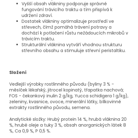
Vyšší obsah vlákniny podporuje správné
fungování trávicího traktu a tím přispívá k
udržení zdraví.
Dostatek vlákniny optimalizuje prostředí ve
střevech, čímž pomáhá trávení potravy a
dochází k potlačení růstu nežádoucích mikrobů v
trávicím traktu.
Strukturální vláknina vytváří vhodnou strukturu
střevního obsahu a stimuluje střevní peristaltiku.
Složení
Vedlejší výrobky rostlinného původu (byliny 3 % -
měsíček lékařský, jitrocel kopinatý, třapatka nachová;
FOS - čekankový inulin 2 g/kg, Yucca schidigera 1 g/kg),
zeleniny, kvasnice, ovoce, minerální látky, bílkovinné
extrakty rostlinného původu, semena.
Analytické složky: Hrubý protein 14 %, hrubá vláknina 20
%, hrubé oleje a tuky 3 %, obsah anorganických látek 8
%, Ca 0,9 %, P 0,5 %.