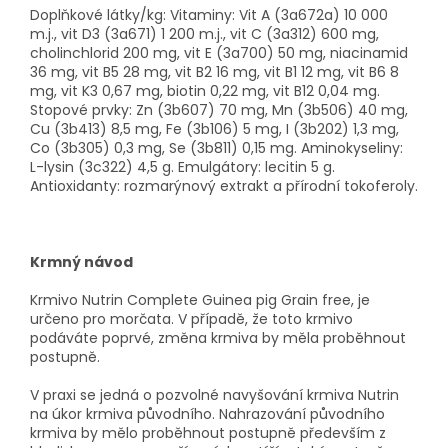
Doplňkové látky/kg: Vitaminy: Vit A (3a672a) 10 000
m.j., vit D3 (3a671) 1 200 m.j., vit C (3a312) 600 mg,
cholinchlorid 200 mg, vit E (3a700) 50 mg, niacinamid
36 mg, vit B5 28 mg, vit B2 16 mg, vit B1 12 mg, vit B6 8
mg, vit K3 0,67 mg, biotin 0,22 mg, vit B12 0,04 mg.
Stopové prvky: Zn (3b607) 70 mg, Mn (3b506) 40 mg,
Cu (3b413) 8,5 mg, Fe (3b106) 5 mg, I (3b202) 1,3 mg,
Co (3b305) 0,3 mg, Se (3b811) 0,15 mg. Aminokyseliny:
L-lysin (3c322) 4,5 g. Emulgátory: lecitin 5 g.
Antioxidanty: rozmarýnový extrakt a přírodní tokoferoly.
Krmný návod
Krmivo Nutrin Complete Guinea pig Grain free, je
určeno pro morčata. V případě, že toto krmivo
podáváte poprvé, změna krmiva by měla proběhnout
postupně.
V praxi se jedná o pozvolné navyšování krmiva Nutrin
na úkor krmiva původního. Nahrazování původního
krmiva by mělo proběhnout postupně především z