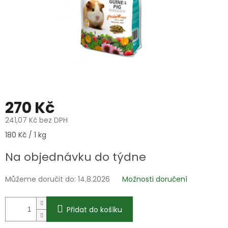
270 Kč
241,07 Kč bez DPH
Měrná
180 Kč / 1 kg
cena:
Na objednávku do týdne
Můžeme doručit do:
14.8.2026
Možnosti doručení
Přidat do košíku