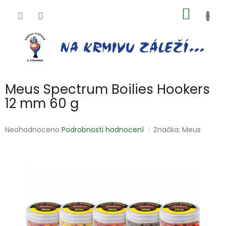
Přejít
NÁKUP
na
obsah
KOŠÍK
Meus Spectrum Boilies Hookers
12 mm 60 g
Průměrné
Neohodnoceno
Podrobnosti hodnocení
Značka:
Meus
hodnocení
produktu
je
0,0
z
5
hvězdiček.