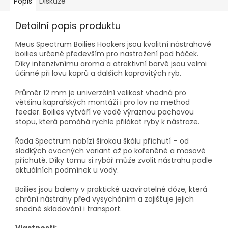
Popis
Diskuze
Detailní popis produktu
Meus Spectrum Boilies Hookers jsou kvalitní nástrahové
boilies určené především pro nastražení pod háček.
Díky intenzivnímu aroma a atraktivní barvě jsou velmi
účinné při lovu kaprů a dalších kaprovitých ryb.
Průměr 12 mm je univerzální velikost vhodná pro
většinu kaprařských montáží i pro lov na method
feeder. Boilies vytváří ve vodě výraznou pachovou
stopu, která pomáhá rychle přilákat ryby k nástraze.
Řada Spectrum nabízí širokou škálu příchutí – od
sladkých ovocných variant až po kořeněné a masové
příchutě. Díky tomu si rybář může zvolit nástrahu podle
aktuálních podmínek u vody.
Boilies jsou baleny v praktické uzavíratelné dóze, která
chrání nástrahy před vysycháním a zajišťuje jejich
snadné skladování i transport.