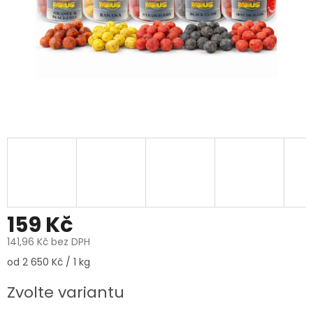
159 Kč
141,96 Kč bez DPH
Měrná
od 2 650 Kč / 1 kg
cena:
Zvolte variantu