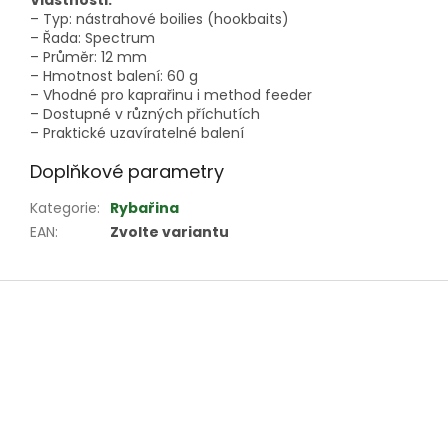
Vlastnosti:
– Typ: nástrahové boilies (hookbaits)
– Řada: Spectrum
– Průměr: 12 mm
– Hmotnost balení: 60 g
– Vhodné pro kaprařinu i method feeder
– Dostupné v různých příchutích
– Praktické uzavíratelné balení
Doplňkové parametry
Kategorie
:
Rybařina
EAN
:
Zvolte variantu
Z
á
p
a
t
í